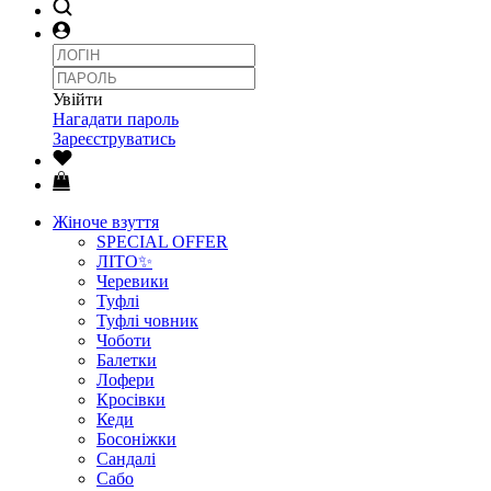
Увійти
Нагадати пароль
Зареєструватись
Жіноче взуття
SPECIAL OFFER
ЛІТО✨
Черевики
Туфлі
Туфлі човник
Чоботи
Балетки
Лофери
Кросівки
Кеди
Босоніжки
Сандалі
Сабо