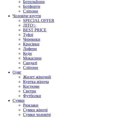
Ботильйони
Ботфорти
Сліпони
Чоловіче взуття
SPECIAL OFFER
ЛІТО✨
BEST PRICE
Туфлі
Черевики
Кросівки
Лофери
Кеди
Мокасини
Сандалі
Сліпони
Одяг
Жилет жіночий
Куртка жіноча
Костюми
Светри
Футболки
Сумки
Рюкзаки
Сумки жіночі
Сумки чоловічі