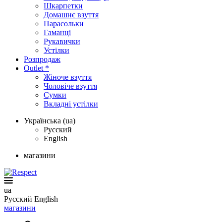
Шкарпетки
Домашнє взуття
Парасольки
Гаманці
Рукавички
Устілки
Розпродаж
Outlet *
Жіноче взуття
Чоловіче взуття
Сумки
Вкладні устілки
Українська (ua)
Русский
English
магазини
ua
Русский
English
магазини