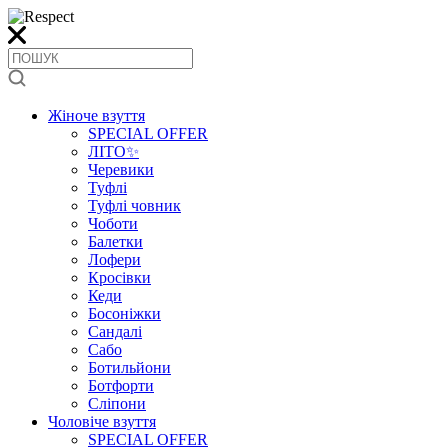
Жіноче взуття
SPECIAL OFFER
ЛІТО✨
Черевики
Туфлі
Туфлі човник
Чоботи
Балетки
Лофери
Кросівки
Кеди
Босоніжки
Сандалі
Сабо
Ботильйони
Ботфорти
Сліпони
Чоловіче взуття
SPECIAL OFFER