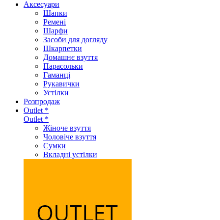
Аксеcуари
Шапки
Ремені
Шарфи
Засоби для догляду
Шкарпетки
Домашнє взуття
Парасольки
Гаманці
Рукавички
Устілки
Розпродаж
Outlet *
Outlet *
Жіноче взуття
Чоловіче взуття
Сумки
Вкладні устілки