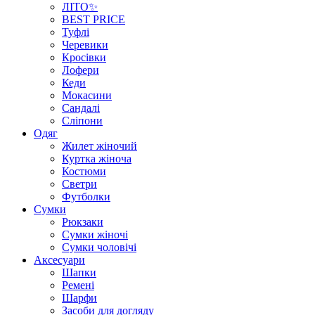
ЛІТО✨
BEST PRICE
Туфлі
Черевики
Кросівки
Лофери
Кеди
Мокасини
Сандалі
Сліпони
Одяг
Жилет жіночий
Куртка жіноча
Костюми
Светри
Футболки
Сумки
Рюкзаки
Сумки жіночі
Сумки чоловічі
Аксеcуари
Шапки
Ремені
Шарфи
Засоби для догляду