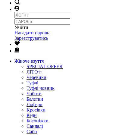
Увійти
Нагадати пароль
Зареєструватись
Жіноче взуття
SPECIAL OFFER
ЛІТО✨
Черевики
Туфлі
Туфлі човник
Чоботи
Балетки
Лофери
Кросівки
Кеди
Босоніжки
Сандалі
Сабо