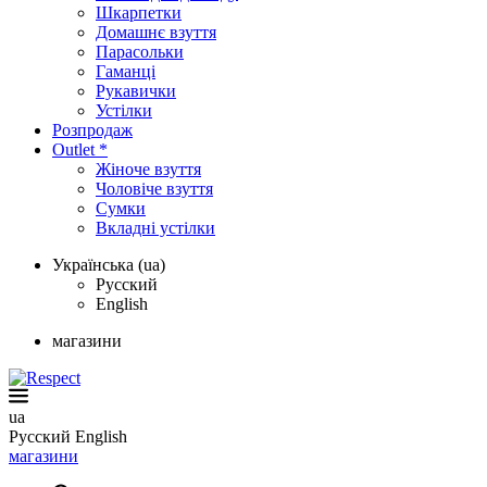
Шкарпетки
Домашнє взуття
Парасольки
Гаманці
Рукавички
Устілки
Розпродаж
Outlet *
Жіноче взуття
Чоловіче взуття
Сумки
Вкладні устілки
Українська (ua)
Русский
English
магазини
ua
Русский
English
магазини