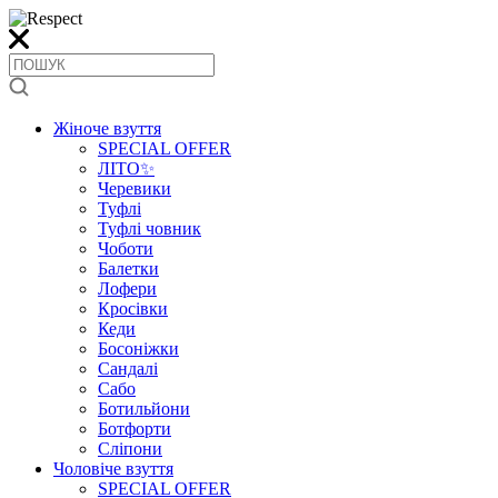
Жіноче взуття
SPECIAL OFFER
ЛІТО✨
Черевики
Туфлі
Туфлі човник
Чоботи
Балетки
Лофери
Кросівки
Кеди
Босоніжки
Сандалі
Сабо
Ботильйони
Ботфорти
Сліпони
Чоловіче взуття
SPECIAL OFFER