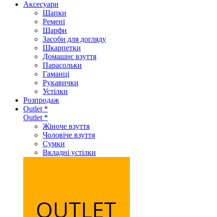
Аксеcуари
Шапки
Ремені
Шарфи
Засоби для догляду
Шкарпетки
Домашнє взуття
Парасольки
Гаманці
Рукавички
Устілки
Розпродаж
Outlet *
Outlet *
Жіноче взуття
Чоловіче взуття
Сумки
Вкладні устілки