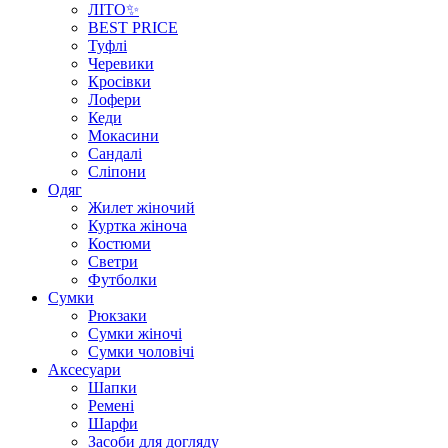
ЛІТО✨
BEST PRICE
Туфлі
Черевики
Кросівки
Лофери
Кеди
Мокасини
Сандалі
Сліпони
Одяг
Жилет жіночий
Куртка жіноча
Костюми
Светри
Футболки
Сумки
Рюкзаки
Сумки жіночі
Сумки чоловічі
Аксеcуари
Шапки
Ремені
Шарфи
Засоби для догляду