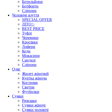
Ботильйони
Ботфорти
Сліпони
Чоловіче взуття
SPECIAL OFFER
ЛІТО✨
BEST PRICE
Туфлі
Черевики
Кросівки
Лофери
Кеди
Мокасини
Сандалі
Сліпони
Одяг
Жилет жіночий
Куртка жіноча
Костюми
Светри
Футболки
Сумки
Рюкзаки
Сумки жіночі
Сумки чоловічі