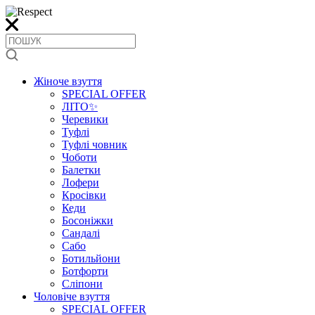
Жіноче взуття
SPECIAL OFFER
ЛІТО✨
Черевики
Туфлі
Туфлі човник
Чоботи
Балетки
Лофери
Кросівки
Кеди
Босоніжки
Сандалі
Сабо
Ботильйони
Ботфорти
Сліпони
Чоловіче взуття
SPECIAL OFFER