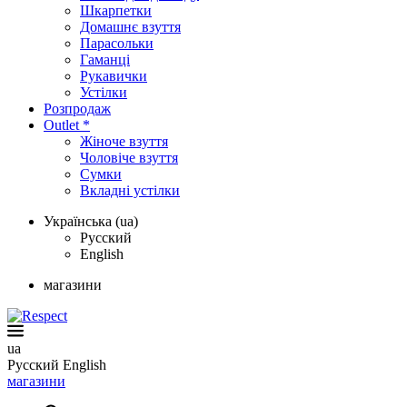
Шкарпетки
Домашнє взуття
Парасольки
Гаманці
Рукавички
Устілки
Розпродаж
Outlet *
Жіноче взуття
Чоловіче взуття
Сумки
Вкладні устілки
Українська (ua)
Русский
English
магазини
ua
Русский
English
магазини