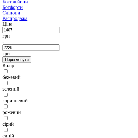
Ботильйони
Ботфорти
Сліпони
Распродажа
Ціна
грн
-
грн
Переглянути
Колір
бежевий
зелений
коричневий
рожевий
сірий
синій