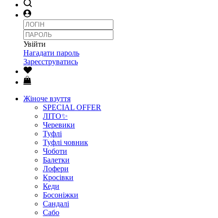
Увійти
Нагадати пароль
Зареєструватись
Жіноче взуття
SPECIAL OFFER
ЛІТО✨
Черевики
Туфлі
Туфлі човник
Чоботи
Балетки
Лофери
Кросівки
Кеди
Босоніжки
Сандалі
Сабо