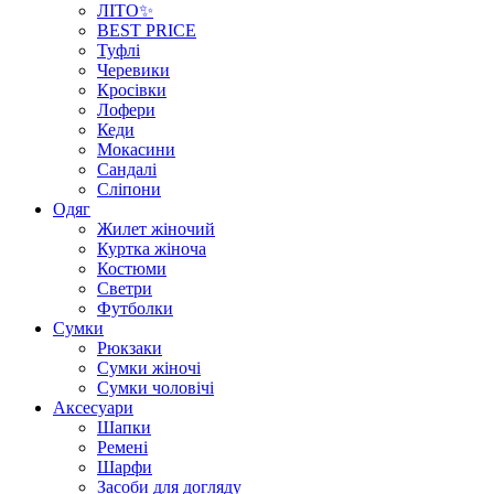
ЛІТО✨
BEST PRICE
Туфлі
Черевики
Кросівки
Лофери
Кеди
Мокасини
Сандалі
Сліпони
Одяг
Жилет жіночий
Куртка жіноча
Костюми
Светри
Футболки
Сумки
Рюкзаки
Сумки жіночі
Сумки чоловічі
Аксеcуари
Шапки
Ремені
Шарфи
Засоби для догляду