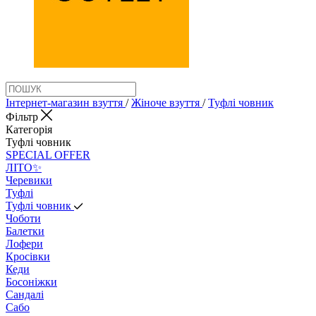
Інтернет-магазин взуття
/
Жіноче взуття
/
Туфлі човник
Фільтр
Категорія
Туфлі човник
SPECIAL OFFER
ЛІТО✨
Черевики
Туфлі
Туфлі човник
Чоботи
Балетки
Лофери
Кросівки
Кеди
Босоніжки
Сандалі
Сабо