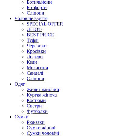
Ботильйони
Ботфорти
Сліпони
Чоловіче взуття
SPECIAL OFFER
ЛІТО✨
BEST PRICE
Туфлі
Черевики
Кросівки
Лофери
Кеди
Мокасини
Сандалі
Сліпони
Одяг
Жилет жіночий
Куртка жіноча
Костюми
Светри
Футболки
Сумки
Рюкзаки
Сумки жіночі
Сумки чоловічі