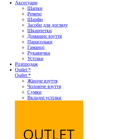
Аксеcуари
Шапки
Ремені
Шарфи
Засоби для догляду
Шкарпетки
Домашнє взуття
Парасольки
Гаманці
Рукавички
Устілки
Розпродаж
Outlet *
Outlet *
Жіноче взуття
Чоловіче взуття
Сумки
Вкладні устілки