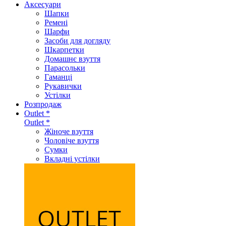
Аксеcуари
Шапки
Ремені
Шарфи
Засоби для догляду
Шкарпетки
Домашнє взуття
Парасольки
Гаманці
Рукавички
Устілки
Розпродаж
Outlet *
Outlet *
Жіноче взуття
Чоловіче взуття
Сумки
Вкладні устілки