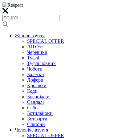
Жіноче взуття
SPECIAL OFFER
ЛІТО✨
Черевики
Туфлі
Туфлі човник
Чоботи
Балетки
Лофери
Кросівки
Кеди
Босоніжки
Сандалі
Сабо
Ботильйони
Ботфорти
Сліпони
Чоловіче взуття
SPECIAL OFFER