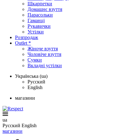
Шкарпетки
Домашнє взуття
Парасольки
Гаманці
Рукавички
Устілки
Розпродаж
Outlet *
Жіноче взуття
Чоловіче взуття
Сумки
Вкладні устілки
Українська (ua)
Русский
English
магазини
ua
Русский
English
магазини