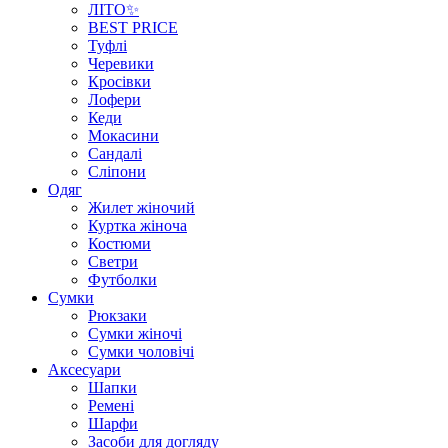
ЛІТО✨
BEST PRICE
Туфлі
Черевики
Кросівки
Лофери
Кеди
Мокасини
Сандалі
Сліпони
Одяг
Жилет жіночий
Куртка жіноча
Костюми
Светри
Футболки
Сумки
Рюкзаки
Сумки жіночі
Сумки чоловічі
Аксеcуари
Шапки
Ремені
Шарфи
Засоби для догляду