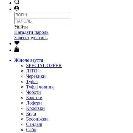
Увійти
Нагадати пароль
Зареєструватись
Жіноче взуття
SPECIAL OFFER
ЛІТО✨
Черевики
Туфлі
Туфлі човник
Чоботи
Балетки
Лофери
Кросівки
Кеди
Босоніжки
Сандалі
Сабо