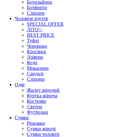
Ботильйони
Ботфорти
Сліпони
Чоловіче взуття
SPECIAL OFFER
ЛІТО✨
BEST PRICE
Туфлі
Черевики
Кросівки
Лофери
Кеди
Мокасини
Сандалі
Сліпони
Одяг
Жилет жіночий
Куртка жіноча
Костюми
Светри
Футболки
Сумки
Рюкзаки
Сумки жіночі
Сумки чоловічі