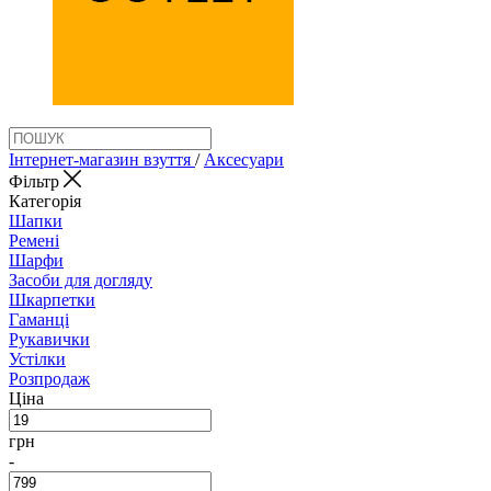
Інтернет-магазин взуття
/
Аксеcуари
Фільтр
Категорія
Шапки
Ремені
Шарфи
Засоби для догляду
Шкарпетки
Гаманці
Рукавички
Устілки
Розпродаж
Ціна
грн
-