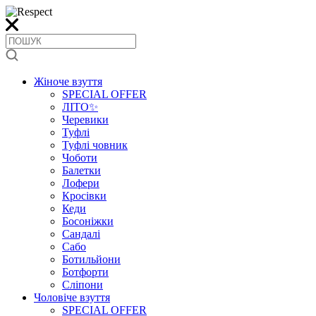
Жіноче взуття
SPECIAL OFFER
ЛІТО✨
Черевики
Туфлі
Туфлі човник
Чоботи
Балетки
Лофери
Кросівки
Кеди
Босоніжки
Сандалі
Сабо
Ботильйони
Ботфорти
Сліпони
Чоловіче взуття
SPECIAL OFFER