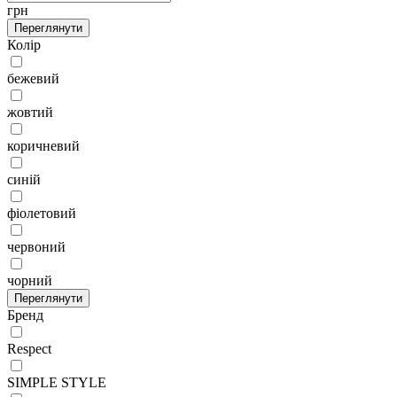
грн
Переглянути
Колір
бежевий
жовтий
коричневий
синій
фіолетовий
червоний
чорний
Переглянути
Бренд
Respect
SIMPLE STYLE