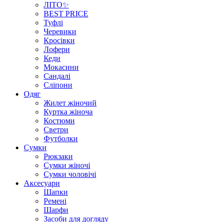
ЛІТО✨
BEST PRICE
Туфлі
Черевики
Кросівки
Лофери
Кеди
Мокасини
Сандалі
Сліпони
Одяг
Жилет жіночий
Куртка жіноча
Костюми
Светри
Футболки
Сумки
Рюкзаки
Сумки жіночі
Сумки чоловічі
Аксеcуари
Шапки
Ремені
Шарфи
Засоби для догляду