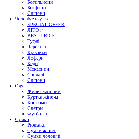
Ботильйони
Ботфорти
Сліпони
Чоловіче взуття
SPECIAL OFFER
ЛІТО✨
BEST PRICE
Туфлі
Черевики
Кросівки
Лофери
Кеди
Мокасини
Сандалі
Сліпони
Одяг
Жилет жіночий
Куртка жіноча
Костюми
Светри
Футболки
Сумки
Рюкзаки
Сумки жіночі
Сумки чоловічі