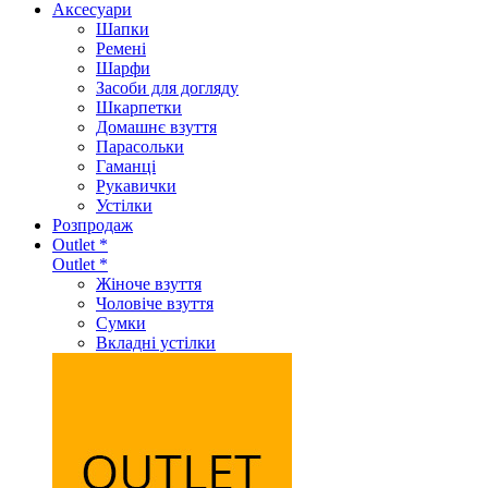
Аксеcуари
Шапки
Ремені
Шарфи
Засоби для догляду
Шкарпетки
Домашнє взуття
Парасольки
Гаманці
Рукавички
Устілки
Розпродаж
Outlet *
Outlet *
Жіноче взуття
Чоловіче взуття
Сумки
Вкладні устілки