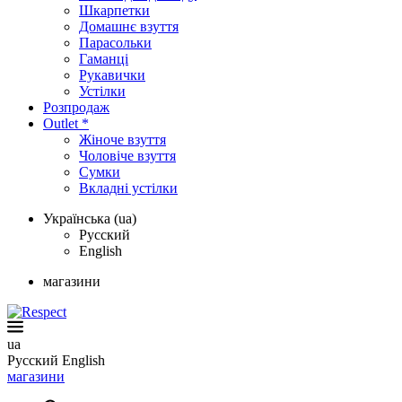
Шкарпетки
Домашнє взуття
Парасольки
Гаманці
Рукавички
Устілки
Розпродаж
Outlet *
Жіноче взуття
Чоловіче взуття
Сумки
Вкладні устілки
Українська (ua)
Русский
English
магазини
ua
Русский
English
магазини