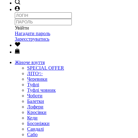
Увійти
Нагадати пароль
Зареєструватись
Жіноче взуття
SPECIAL OFFER
ЛІТО✨
Черевики
Туфлі
Туфлі човник
Чоботи
Балетки
Лофери
Кросівки
Кеди
Босоніжки
Сандалі
Сабо