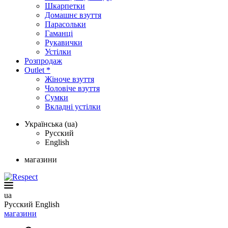
Шкарпетки
Домашнє взуття
Парасольки
Гаманці
Рукавички
Устілки
Розпродаж
Outlet *
Жіноче взуття
Чоловіче взуття
Сумки
Вкладні устілки
Українська (ua)
Русский
English
магазини
ua
Русский
English
магазини