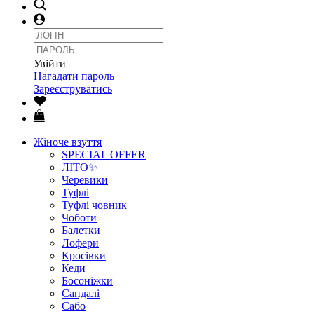
Увійти
Нагадати пароль
Зареєструватись
Жіноче взуття
SPECIAL OFFER
ЛІТО✨
Черевики
Туфлі
Туфлі човник
Чоботи
Балетки
Лофери
Кросівки
Кеди
Босоніжки
Сандалі
Сабо