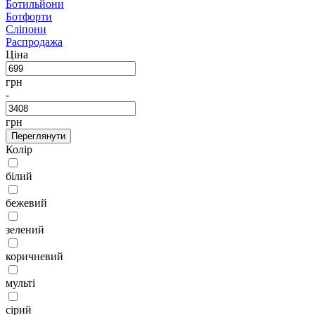
Ботильйони
Ботфорти
Сліпони
Распродажа
Ціна
грн
-
грн
Переглянути
Колір
білий
бежевий
зелений
коричневий
мульті
сірий