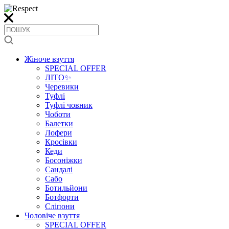
Жіноче взуття
SPECIAL OFFER
ЛІТО✨
Черевики
Туфлі
Туфлі човник
Чоботи
Балетки
Лофери
Кросівки
Кеди
Босоніжки
Сандалі
Сабо
Ботильйони
Ботфорти
Сліпони
Чоловіче взуття
SPECIAL OFFER