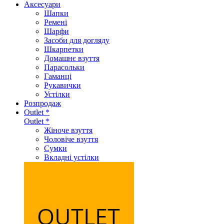
Аксеcуари
Шапки
Ремені
Шарфи
Засоби для догляду
Шкарпетки
Домашнє взуття
Парасольки
Гаманці
Рукавички
Устілки
Розпродаж
Outlet *
Outlet *
Жіноче взуття
Чоловіче взуття
Сумки
Вкладні устілки