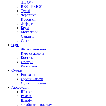
ЛІТО✨
BEST PRICE
Туфлі
Черевики
Кросівки
Лофери
Кеди
Мокасини
Сандалі
Сліпони
Одяг
Жилет жіночий
Куртка жіноча
Костюми
Светри
Футболки
Сумки
Рюкзаки
Сумки жіночі
Сумки чоловічі
Аксеcуари
Шапки
Ремені
Шарфи
Засоби для догляду