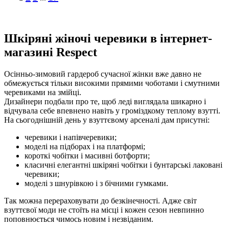
Шкіряні жіночі черевики в інтернет-
магазині Respect
Осінньо-зимовий гардероб сучасної жінки вже давно не
обмежується тільки високими прямими чоботами і смутними
черевиками на змійці.
Дизайнери подбали про те, щоб леді виглядала шикарно і
відчувала себе впевнено навіть у громіздкому теплому взутті.
На сьогоднішній день у взуттєвому арсеналі дам присутні:
черевики і напівчеревики;
моделі на підборах і на платформі;
короткі чобітки і масивні ботфорти;
класичні елегантні шкіряні чобітки і бунтарські лаковані
черевики;
моделі з шнурівкою і з бічними гумками.
Так можна перераховувати до безкінечності. Адже світ
взуттєвої моди не стоїть на місці і кожен сезон невпинно
поповнюється чимось новим і незвіданим.