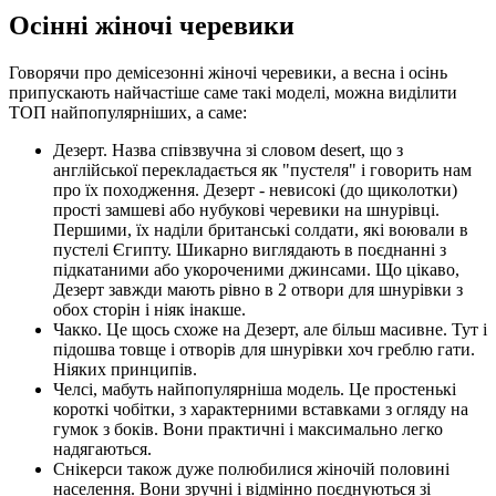
Осінні жіночі черевики
Говорячи про демісезонні жіночі черевики, а весна і осінь
припускають найчастіше саме такі моделі, можна виділити
ТОП найпопулярніших, а саме:
Дезерт. Назва співзвучна зі словом desert, що з
англійської перекладається як "пустеля" і говорить нам
про їх походження. Дезерт - невисокі (до щиколотки)
прості замшеві або нубукові черевики на шнурівці.
Першими, їх наділи британські солдати, які воювали в
пустелі Єгипту. Шикарно виглядають в поєднанні з
підкатаними або укороченими джинсами. Що цікаво,
Дезерт завжди мають рівно в 2 отвори для шнурівки з
обох сторін і ніяк інакше.
Чакко. Це щось схоже на Дезерт, але більш масивне. Тут і
підошва товще і отворів для шнурівки хоч греблю гати.
Ніяких принципів.
Челсі, мабуть найпопулярніша модель. Це простенькі
короткі чобітки, з характерними вставками з огляду на
гумок з боків. Вони практичні і максимально легко
надягаються.
Снікерси також дуже полюбилися жіночій половині
населення. Вони зручні і відмінно поєднуються зі