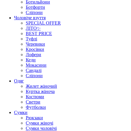
Ботильйони
Ботфорти
Сліпони
Чоловіче взуття
SPECIAL OFFER
ЛІТО✨
BEST PRICE
Туфлі
Черевики
Кросівки
Лофери
Кеди
Мокасини
Сандалі
Сліпони
Одяг
Жилет жіночий
Куртка жіноча
Костюми
Светри
Футболки
Сумки
Рюкзаки
Сумки жіночі
Сумки чоловічі