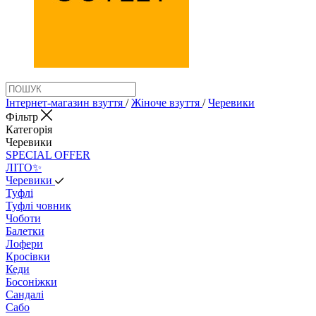
Інтернет-магазин взуття
/
Жіноче взуття
/
Черевики
Фільтр
Категорія
Черевики
SPECIAL OFFER
ЛІТО✨
Черевики
Туфлі
Туфлі човник
Чоботи
Балетки
Лофери
Кросівки
Кеди
Босоніжки
Сандалі
Сабо