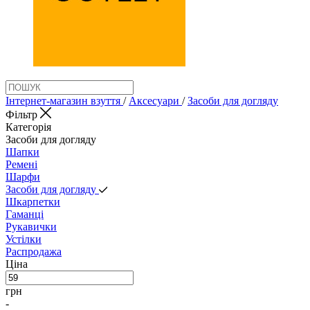
Інтернет-магазин взуття
/
Аксеcуари
/
Засоби для догляду
Фільтр
Категорія
Засоби для догляду
Шапки
Ремені
Шарфи
Засоби для догляду
Шкарпетки
Гаманці
Рукавички
Устілки
Распродажа
Ціна
грн
-