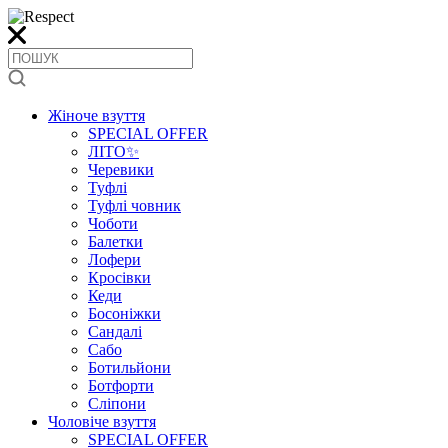
Жіноче взуття
SPECIAL OFFER
ЛІТО✨
Черевики
Туфлі
Туфлі човник
Чоботи
Балетки
Лофери
Кросівки
Кеди
Босоніжки
Сандалі
Сабо
Ботильйони
Ботфорти
Сліпони
Чоловіче взуття
SPECIAL OFFER