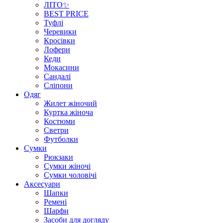
ЛІТО✨
BEST PRICE
Туфлі
Черевики
Кросівки
Лофери
Кеди
Мокасини
Сандалі
Сліпони
Одяг
Жилет жіночий
Куртка жіноча
Костюми
Светри
Футболки
Сумки
Рюкзаки
Сумки жіночі
Сумки чоловічі
Аксеcуари
Шапки
Ремені
Шарфи
Засоби для догляду