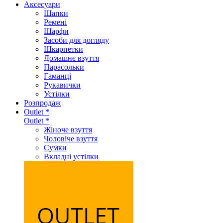
Аксеcуари
Шапки
Ремені
Шарфи
Засоби для догляду
Шкарпетки
Домашнє взуття
Парасольки
Гаманці
Рукавички
Устілки
Розпродаж
Outlet *
Outlet *
Жіноче взуття
Чоловіче взуття
Сумки
Вкладні устілки