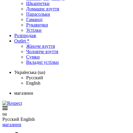
Шкарпетки
Домашнє взуття
Парасольки
Гаманці
Рукавички
Устілки
Розпродаж
Outlet *
Жіноче взуття
Чоловіче взуття
Сумки
Вкладні устілки
Українська (ua)
Русский
English
магазини
ua
Русский
English
магазини