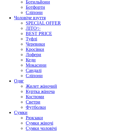
Ботильйони
Ботфорти
Сліпони
Чоловіче взуття
SPECIAL OFFER
ЛІТО✨
BEST PRICE
Туфлі
Черевики
Кросівки
Лофери
Кеди
Мокасини
Сандалі
Сліпони
Одяг
Жилет жіночий
Куртка жіноча
Костюми
Светри
Футболки
Сумки
Рюкзаки
Сумки жіночі
Сумки чоловічі