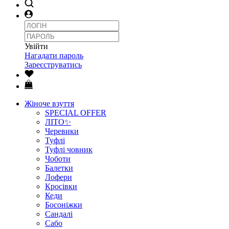
Увійти
Нагадати пароль
Зареєструватись
Жіноче взуття
SPECIAL OFFER
ЛІТО✨
Черевики
Туфлі
Туфлі човник
Чоботи
Балетки
Лофери
Кросівки
Кеди
Босоніжки
Сандалі
Сабо