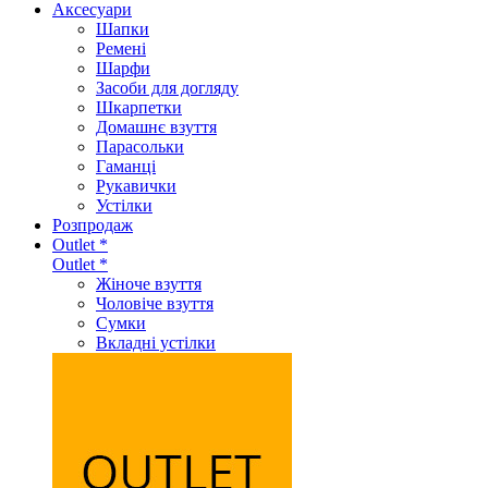
Аксеcуари
Шапки
Ремені
Шарфи
Засоби для догляду
Шкарпетки
Домашнє взуття
Парасольки
Гаманці
Рукавички
Устілки
Розпродаж
Outlet *
Outlet *
Жіноче взуття
Чоловіче взуття
Сумки
Вкладні устілки