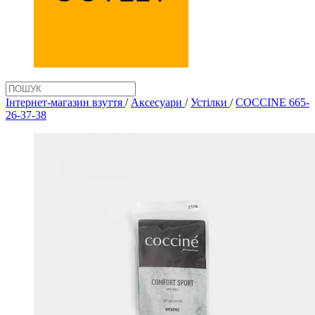
Інтернет-магазин взуття
/
Аксеcуари
/
Устілки
/
COCCINE 665-
26-37-38