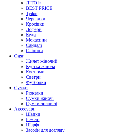
ЛІТО✨
BEST PRICE
Туфлі
Черевики
Кросівки
Лофери
Кеди
Мокасини
Сандалі
Сліпони
Одяг
Жилет жіночий
Куртка жіноча
Костюми
Светри
Футболки
Сумки
Рюкзаки
Сумки жіночі
Сумки чоловічі
Аксеcуари
Шапки
Ремені
Шарфи
Засоби для догляду