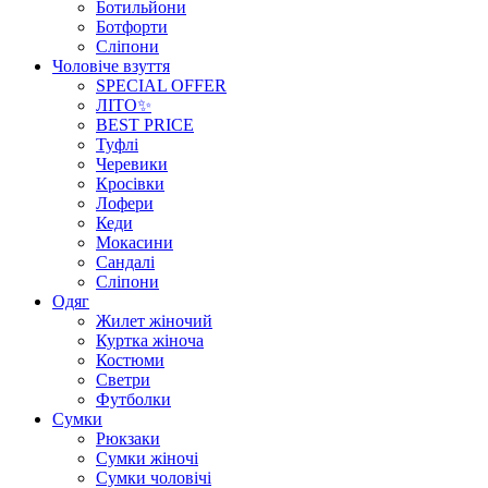
Ботильйони
Ботфорти
Сліпони
Чоловіче взуття
SPECIAL OFFER
ЛІТО✨
BEST PRICE
Туфлі
Черевики
Кросівки
Лофери
Кеди
Мокасини
Сандалі
Сліпони
Одяг
Жилет жіночий
Куртка жіноча
Костюми
Светри
Футболки
Сумки
Рюкзаки
Сумки жіночі
Сумки чоловічі