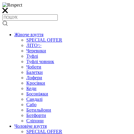
Жіноче взуття
SPECIAL OFFER
ЛІТО✨
Черевики
Туфлі
Туфлі човник
Чоботи
Балетки
Лофери
Кросівки
Кеди
Босоніжки
Сандалі
Сабо
Ботильйони
Ботфорти
Сліпони
Чоловіче взуття
SPECIAL OFFER