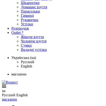
Шкарпетки
Домашнє взуття
Парасольки
Гаманці
Рукавички
Устілки
Розпродаж
Outlet *
Жіноче взуття
Чоловіче взуття
Сумки
Вкладні устілки
Українська (ua)
Русский
English
магазини
ua
Русский
English
магазини