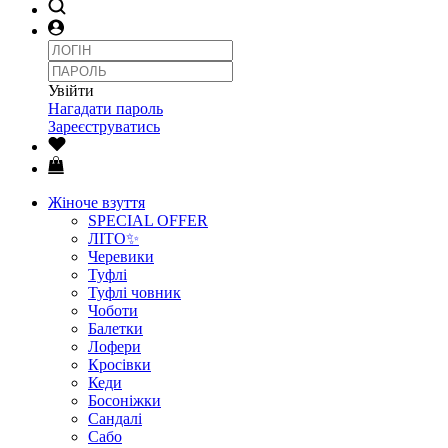
Увійти
Нагадати пароль
Зареєструватись
Жіноче взуття
SPECIAL OFFER
ЛІТО✨
Черевики
Туфлі
Туфлі човник
Чоботи
Балетки
Лофери
Кросівки
Кеди
Босоніжки
Сандалі
Сабо