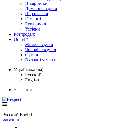
Шкарпетки
Домашнє взуття
Парасольки
Гаманці
Рукавички
Устілки
Розпродаж
Outlet *
Жіноче взуття
Чоловіче взуття
Сумки
Вкладні устілки
Українська (ua)
Русский
English
магазини
ua
Русский
English
магазини