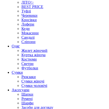
ЛІТО✨
BEST PRICE
Туфлі
Черевики
Кросівки
Лофери
Кеди
Мокасини
Сандалі
Сліпони
Одяг
Жилет жіночий
Куртка жіноча
Костюми
Светри
Футболки
Сумки
Рюкзаки
Сумки жіночі
Сумки чоловічі
Аксеcуари
Шапки
Ремені
Шарфи
Засоби для догляду