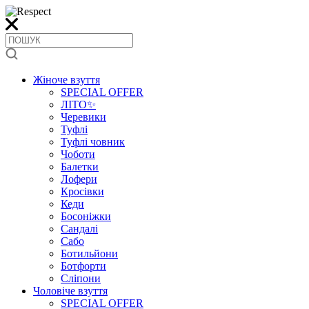
Жіноче взуття
SPECIAL OFFER
ЛІТО✨
Черевики
Туфлі
Туфлі човник
Чоботи
Балетки
Лофери
Кросівки
Кеди
Босоніжки
Сандалі
Сабо
Ботильйони
Ботфорти
Сліпони
Чоловіче взуття
SPECIAL OFFER