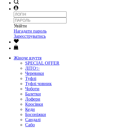
Увійти
Нагадати пароль
Зареєструватись
Жіноче взуття
SPECIAL OFFER
ЛІТО✨
Черевики
Туфлі
Туфлі човник
Чоботи
Балетки
Лофери
Кросівки
Кеди
Босоніжки
Сандалі
Сабо