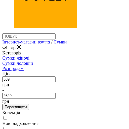
Інтернет-магазин взуття
/
Сумки
Фільтр
Категорія
Сумки жіночі
Сумки чоловічі
Розпродаж
Ціна
грн
-
грн
Переглянути
Колекція
Нові надходження