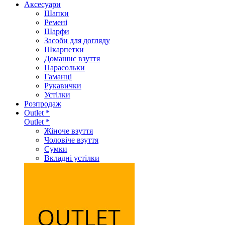
Аксеcуари
Шапки
Ремені
Шарфи
Засоби для догляду
Шкарпетки
Домашнє взуття
Парасольки
Гаманці
Рукавички
Устілки
Розпродаж
Outlet *
Outlet *
Жіноче взуття
Чоловіче взуття
Сумки
Вкладні устілки