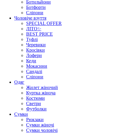
Ботильйони
Ботфорти
Сліпони
Чоловіче взуття
SPECIAL OFFER
ЛІТО✨
BEST PRICE
Туфлі
Черевики
Кросівки
Лофери
Кеди
Мокасини
Сандалі
Сліпони
Одяг
Жилет жіночий
Куртка жіноча
Костюми
Светри
Футболки
Сумки
Рюкзаки
Сумки жіночі
Сумки чоловічі