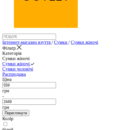
Інтернет-магазин взуття
/
Сумки
/
Сумки жіночі
Фільтр
Категорія
Сумки жіночі
Сумки жіночі
Сумки чоловічі
Распродажа
Ціна
грн
-
грн
Переглянути
Колір
білий