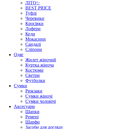
ЛІТО✨
BEST PRICE
Туфлі
Черевики
Кросівки
Лофери
Кеди
Мокасини
Сандалі
Сліпони
Одяг
Жилет жіночий
Куртка жіноча
Костюми
Светри
Футболки
Сумки
Рюкзаки
Сумки жіночі
Сумки чоловічі
Аксеcуари
Шапки
Ремені
Шарфи
Засоби для догляду