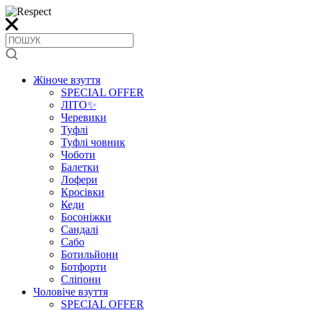
Жіноче взуття
SPECIAL OFFER
ЛІТО✨
Черевики
Туфлі
Туфлі човник
Чоботи
Балетки
Лофери
Кросівки
Кеди
Босоніжки
Сандалі
Сабо
Ботильйони
Ботфорти
Сліпони
Чоловіче взуття
SPECIAL OFFER