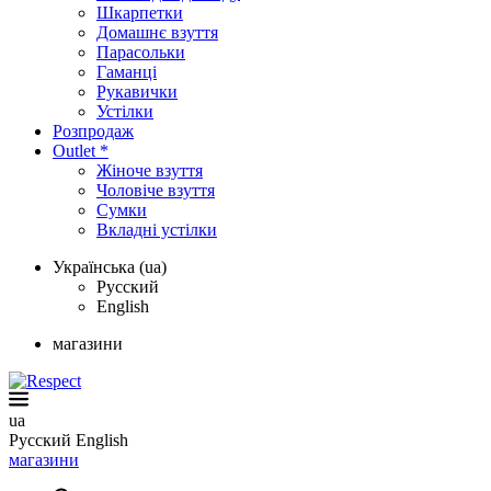
Шкарпетки
Домашнє взуття
Парасольки
Гаманці
Рукавички
Устілки
Розпродаж
Outlet *
Жіноче взуття
Чоловіче взуття
Сумки
Вкладні устілки
Українська (ua)
Русский
English
магазини
ua
Русский
English
магазини