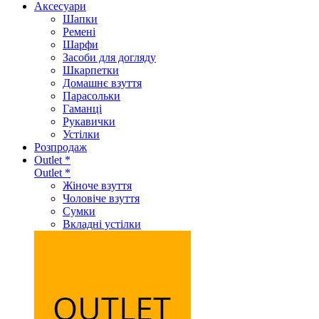
Аксеcуари
Шапки
Ремені
Шарфи
Засоби для догляду
Шкарпетки
Домашнє взуття
Парасольки
Гаманці
Рукавички
Устілки
Розпродаж
Outlet *
Outlet *
Жіноче взуття
Чоловіче взуття
Сумки
Вкладні устілки