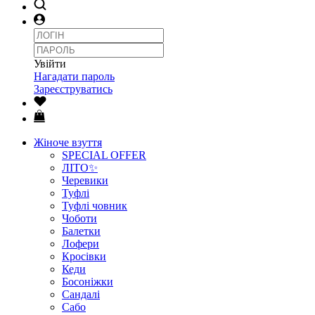
Увійти
Нагадати пароль
Зареєструватись
Жіноче взуття
SPECIAL OFFER
ЛІТО✨
Черевики
Туфлі
Туфлі човник
Чоботи
Балетки
Лофери
Кросівки
Кеди
Босоніжки
Сандалі
Сабо