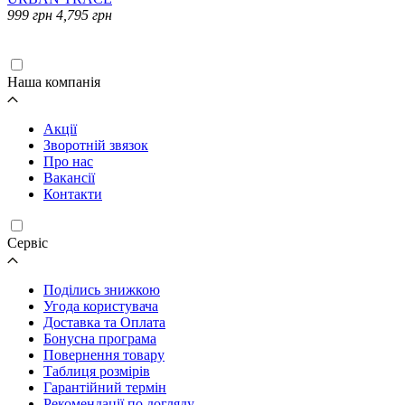
999
грн
4,795
грн
Завантаження...
Наша компанія
Акції
Зворотній звязок
Про нас
Вакансії
Контакти
Cервіс
Поділись знижкою
Угода користувача
Доставка та Оплата
Бонусна програма
Повернення товару
Таблиця розмірів
Гарантійний термін
Рекомендації по догляду