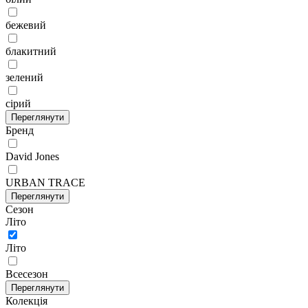
бежевий
блакитний
зелений
сірий
Переглянути
Бренд
David Jones
URBAN TRACE
Переглянути
Сезон
Літо
Літо
Всесезон
Переглянути
Колекція