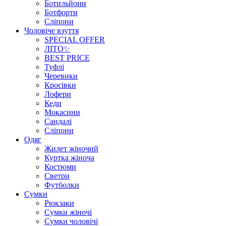
Ботильйони
Ботфорти
Сліпони
Чоловіче взуття
SPECIAL OFFER
ЛІТО✨
BEST PRICE
Туфлі
Черевики
Кросівки
Лофери
Кеди
Мокасини
Сандалі
Сліпони
Одяг
Жилет жіночий
Куртка жіноча
Костюми
Светри
Футболки
Сумки
Рюкзаки
Сумки жіночі
Сумки чоловічі