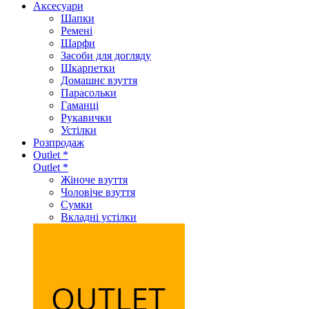
Аксеcуари
Шапки
Ремені
Шарфи
Засоби для догляду
Шкарпетки
Домашнє взуття
Парасольки
Гаманці
Рукавички
Устілки
Розпродаж
Outlet *
Outlet *
Жіноче взуття
Чоловіче взуття
Сумки
Вкладні устілки