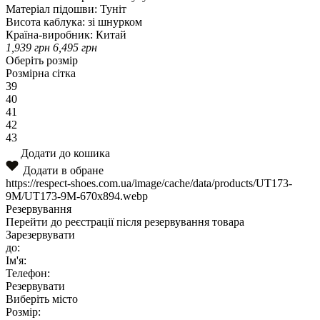
Матеріал підошви:
Туніт
Висота каблука:
зі шнурком
Країна-виробник:
Китай
1,939
грн
6,495
грн
Оберіть розмір
Розмірна сітка
39
40
41
42
43
Додати до кошика
Додати в обране
https://respect-shoes.com.ua/image/cache/data/products/UT173-
9M/UT173-9M-670x894.webp
Резервування
Перейти до реєстрації після резервування товара
Зарезервувати
до:
Ім'я:
Телефон:
Резервувати
Виберіть місто
Розмір: