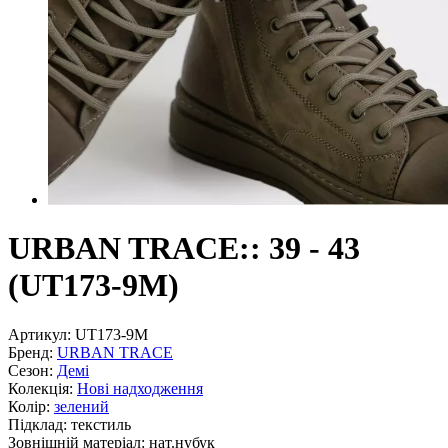
URBAN TRACE:: 39 - 43
(UT173-9M)
Артикул:
UT173-9M
Бренд:
URBAN TRACE
Сезон:
Демі
Колекція:
Нові надходження
Колір:
зелений
Підклад:
текстиль
Зовнішній матеріал:
нат.нубук