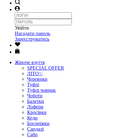
Увійти
Нагадати пароль
Зареєструватись
Жіноче взуття
SPECIAL OFFER
ЛІТО✨
Черевики
Туфлі
Туфлі човник
Чоботи
Балетки
Лофери
Кросівки
Кеди
Босоніжки
Сандалі
Сабо