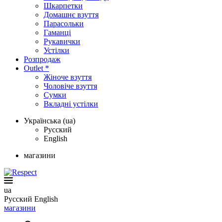
Шкарпетки
Домашнє взуття
Парасольки
Гаманці
Рукавички
Устілки
Розпродаж
Outlet *
Жіноче взуття
Чоловіче взуття
Сумки
Вкладні устілки
Українська (ua)
Русский
English
магазини
ua
Русский
English
магазини