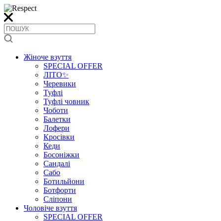
Жіноче взуття
SPECIAL OFFER
ЛІТО✨
Черевики
Туфлі
Туфлі човник
Чоботи
Балетки
Лофери
Кросівки
Кеди
Босоніжки
Сандалі
Сабо
Ботильйони
Ботфорти
Сліпони
Чоловіче взуття
SPECIAL OFFER