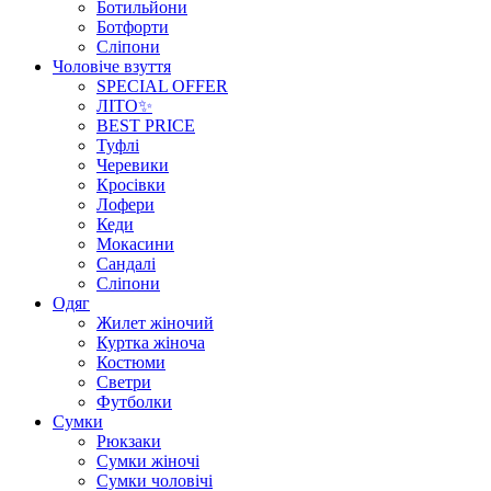
Ботильйони
Ботфорти
Сліпони
Чоловіче взуття
SPECIAL OFFER
ЛІТО✨
BEST PRICE
Туфлі
Черевики
Кросівки
Лофери
Кеди
Мокасини
Сандалі
Сліпони
Одяг
Жилет жіночий
Куртка жіноча
Костюми
Светри
Футболки
Сумки
Рюкзаки
Сумки жіночі
Сумки чоловічі