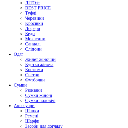
ЛІТО✨
BEST PRICE
Туфлі
Черевики
Кросівки
Лофери
Кеди
Мокасини
Сандалі
Сліпони
Одяг
Жилет жіночий
Куртка жіноча
Костюми
Светри
Футболки
Сумки
Рюкзаки
Сумки жіночі
Сумки чоловічі
Аксеcуари
Шапки
Ремені
Шарфи
Засоби для догляду