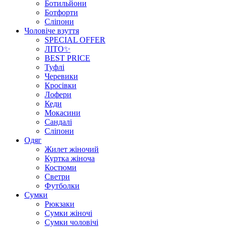
Ботильйони
Ботфорти
Сліпони
Чоловіче взуття
SPECIAL OFFER
ЛІТО✨
BEST PRICE
Туфлі
Черевики
Кросівки
Лофери
Кеди
Мокасини
Сандалі
Сліпони
Одяг
Жилет жіночий
Куртка жіноча
Костюми
Светри
Футболки
Сумки
Рюкзаки
Сумки жіночі
Сумки чоловічі