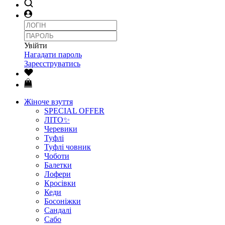
Увійти
Нагадати пароль
Зареєструватись
Жіноче взуття
SPECIAL OFFER
ЛІТО✨
Черевики
Туфлі
Туфлі човник
Чоботи
Балетки
Лофери
Кросівки
Кеди
Босоніжки
Сандалі
Сабо