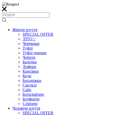
Жіноче взуття
SPECIAL OFFER
ЛІТО✨
Черевики
Туфлі
Туфлі човник
Чоботи
Балетки
Лофери
Кросівки
Кеди
Босоніжки
Сандалі
Сабо
Ботильйони
Ботфорти
Сліпони
Чоловіче взуття
SPECIAL OFFER