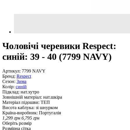
Чоловічі черевики Respect:
синій: 39 - 40 (7799 NAVY)
Артикул:
7799 NAVY
Бренд:
Respect
Сезон:
Зима
Колір:
синій
Підклад:
нат.хутро
Зовнішній матеріал:
нат.шкіра
Матеріал підошви:
ТЕП
Висота каблука:
зі шнурком
Країна-виробник:
Португалія
1,299
грн
6,795
грн
Оберіть розмір
Розмірна сітка