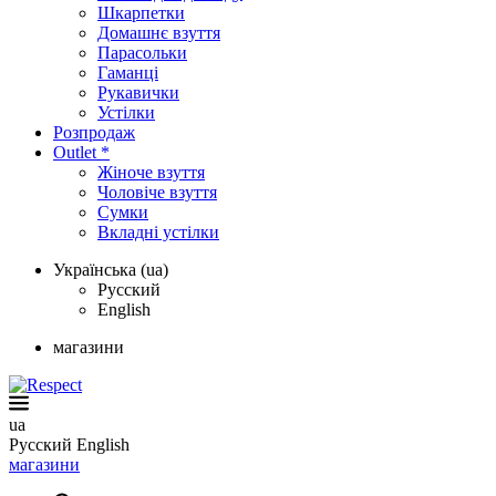
Шкарпетки
Домашнє взуття
Парасольки
Гаманці
Рукавички
Устілки
Розпродаж
Outlet *
Жіноче взуття
Чоловіче взуття
Сумки
Вкладні устілки
Українська (ua)
Русский
English
магазини
ua
Русский
English
магазини