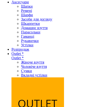
Аксеcуари
Шапки
Ремені
Шарфи
Засоби для догляду
Шкарпетки
Домашнє взуття
Парасольки
Гаманці
Рукавички
Устілки
Розпродаж
Outlet *
Outlet *
Жіноче взуття
Чоловіче взуття
Сумки
Вкладні устілки