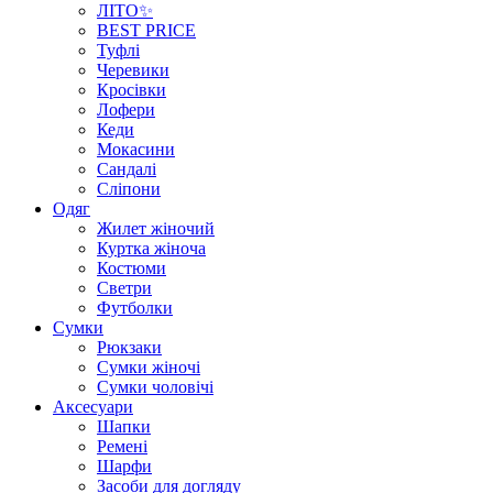
ЛІТО✨
BEST PRICE
Туфлі
Черевики
Кросівки
Лофери
Кеди
Мокасини
Сандалі
Сліпони
Одяг
Жилет жіночий
Куртка жіноча
Костюми
Светри
Футболки
Сумки
Рюкзаки
Сумки жіночі
Сумки чоловічі
Аксеcуари
Шапки
Ремені
Шарфи
Засоби для догляду