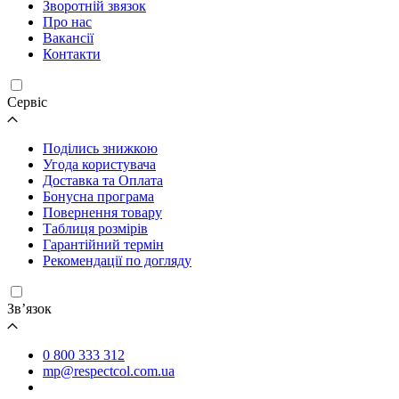
Зворотній звязок
Про нас
Вакансії
Контакти
Cервіс
Поділись знижкою
Угода користувача
Доставка та Оплата
Бонусна програма
Повернення товару
Таблиця розмірів
Гарантійний термін
Рекомендації по догляду
Зв’язок
0 800 333 312
mp@respectcol.com.ua