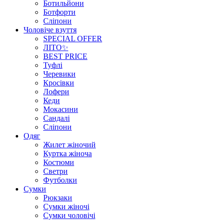
Ботильйони
Ботфорти
Сліпони
Чоловіче взуття
SPECIAL OFFER
ЛІТО✨
BEST PRICE
Туфлі
Черевики
Кросівки
Лофери
Кеди
Мокасини
Сандалі
Сліпони
Одяг
Жилет жіночий
Куртка жіноча
Костюми
Светри
Футболки
Сумки
Рюкзаки
Сумки жіночі
Сумки чоловічі