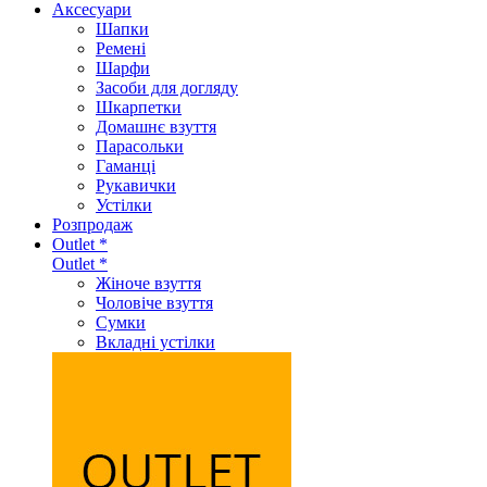
Аксеcуари
Шапки
Ремені
Шарфи
Засоби для догляду
Шкарпетки
Домашнє взуття
Парасольки
Гаманці
Рукавички
Устілки
Розпродаж
Outlet *
Outlet *
Жіноче взуття
Чоловіче взуття
Сумки
Вкладні устілки