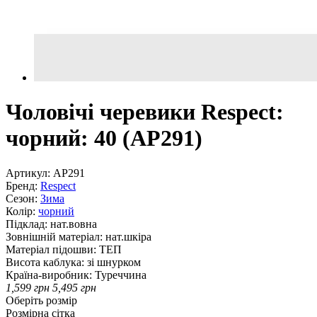
Чоловічі черевики Respect:
чорний: 40 (AP291)
Артикул:
AP291
Бренд:
Respect
Сезон:
Зима
Колір:
чорний
Підклад:
нат.вовна
Зовнішній матеріал:
нат.шкіра
Матеріал підошви:
ТЕП
Висота каблука:
зі шнурком
Країна-виробник:
Туреччина
1,599
грн
5,495
грн
Оберіть розмір
Розмірна сітка