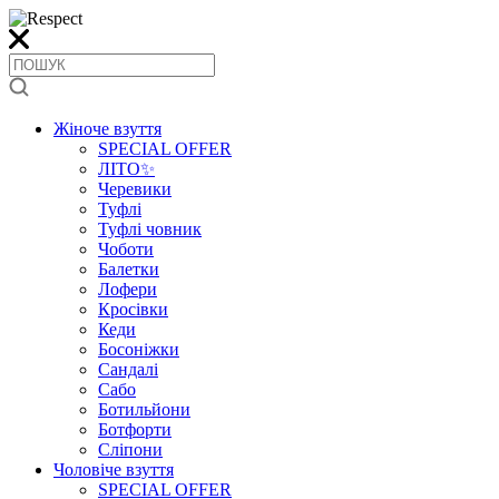
Жіноче взуття
SPECIAL OFFER
ЛІТО✨
Черевики
Туфлі
Туфлі човник
Чоботи
Балетки
Лофери
Кросівки
Кеди
Босоніжки
Сандалі
Сабо
Ботильйони
Ботфорти
Сліпони
Чоловіче взуття
SPECIAL OFFER