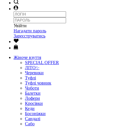
Увійти
Нагадати пароль
Зареєструватись
Жіноче взуття
SPECIAL OFFER
ЛІТО✨
Черевики
Туфлі
Туфлі човник
Чоботи
Балетки
Лофери
Кросівки
Кеди
Босоніжки
Сандалі
Сабо