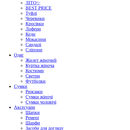
ЛІТО✨
BEST PRICE
Туфлі
Черевики
Кросівки
Лофери
Кеди
Мокасини
Сандалі
Сліпони
Одяг
Жилет жіночий
Куртка жіноча
Костюми
Светри
Футболки
Сумки
Рюкзаки
Сумки жіночі
Сумки чоловічі
Аксеcуари
Шапки
Ремені
Шарфи
Засоби для догляду