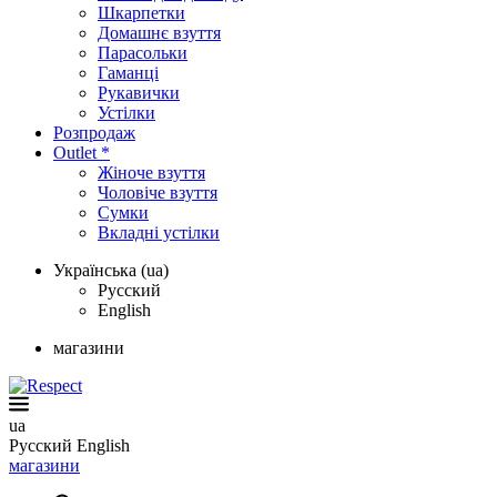
Шкарпетки
Домашнє взуття
Парасольки
Гаманці
Рукавички
Устілки
Розпродаж
Outlet *
Жіноче взуття
Чоловіче взуття
Сумки
Вкладні устілки
Українська (ua)
Русский
English
магазини
ua
Русский
English
магазини