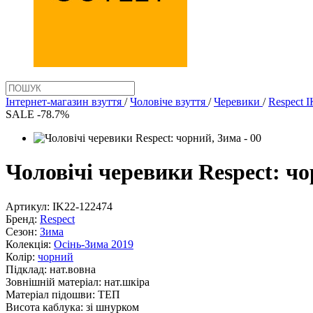
Інтернет-магазин взуття
/
Чоловіче взуття
/
Черевики
/
Respect 
SALE -78.7%
Чоловічі черевики Respect: чо
Артикул:
IK22-122474
Бренд:
Respect
Сезон:
Зима
Колекція:
Осінь-Зима 2019
Колір:
чорний
Підклад:
нат.вовна
Зовнішній матеріал:
нат.шкіра
Матеріал підошви:
ТЕП
Висота каблука:
зі шнурком