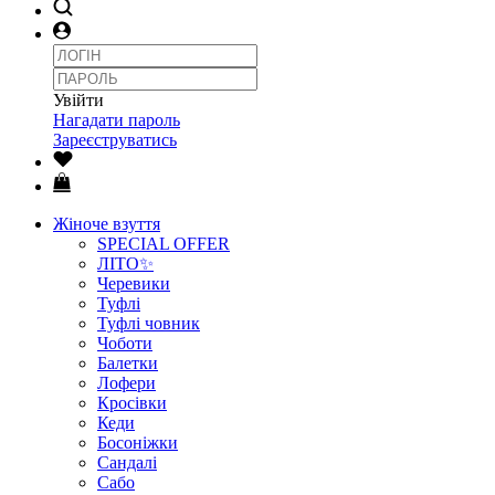
Увійти
Нагадати пароль
Зареєструватись
Жіноче взуття
SPECIAL OFFER
ЛІТО✨
Черевики
Туфлі
Туфлі човник
Чоботи
Балетки
Лофери
Кросівки
Кеди
Босоніжки
Сандалі
Сабо