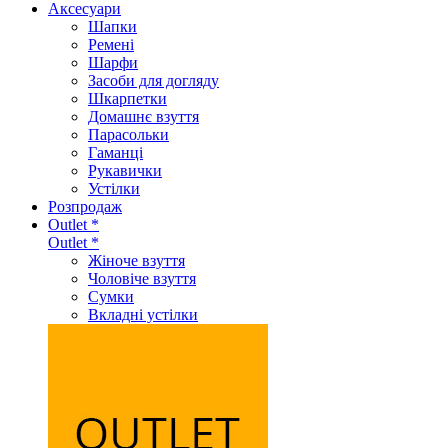
Аксеcуари
Шапки
Ремені
Шарфи
Засоби для догляду
Шкарпетки
Домашнє взуття
Парасольки
Гаманці
Рукавички
Устілки
Розпродаж
Outlet *
Outlet *
Жіноче взуття
Чоловіче взуття
Сумки
Вкладні устілки