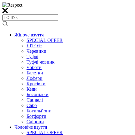
Жіноче взуття
SPECIAL OFFER
ЛІТО✨
Черевики
Туфлі
Туфлі човник
Чоботи
Балетки
Лофери
Кросівки
Кеди
Босоніжки
Сандалі
Сабо
Ботильйони
Ботфорти
Сліпони
Чоловіче взуття
SPECIAL OFFER