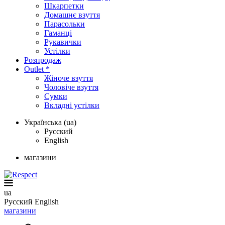
Шкарпетки
Домашнє взуття
Парасольки
Гаманці
Рукавички
Устілки
Розпродаж
Outlet *
Жіноче взуття
Чоловіче взуття
Сумки
Вкладні устілки
Українська (ua)
Русский
English
магазини
ua
Русский
English
магазини