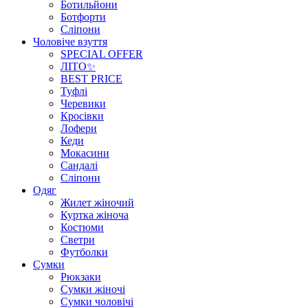
Ботильйони
Ботфорти
Сліпони
Чоловіче взуття
SPECIAL OFFER
ЛІТО✨
BEST PRICE
Туфлі
Черевики
Кросівки
Лофери
Кеди
Мокасини
Сандалі
Сліпони
Одяг
Жилет жіночий
Куртка жіноча
Костюми
Светри
Футболки
Сумки
Рюкзаки
Сумки жіночі
Сумки чоловічі