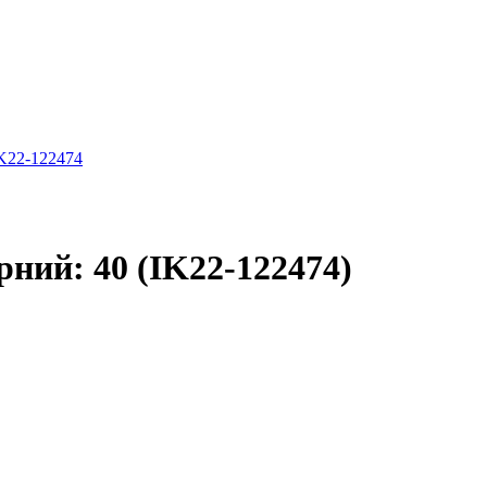
IK22-122474
рний: 40 (IK22-122474)