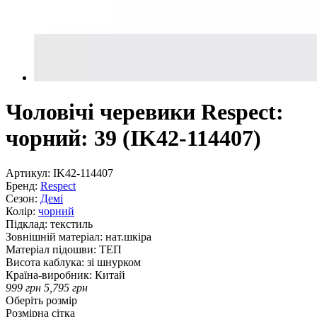
Чоловічі черевики Respect:
чорний: 39 (IK42-114407)
Артикул:
IK42-114407
Бренд:
Respect
Сезон:
Демі
Колір:
чорний
Підклад:
текстиль
Зовнішній матеріал:
нат.шкіра
Матеріал підошви:
ТЕП
Висота каблука:
зі шнурком
Країна-виробник:
Китай
999
грн
5,795
грн
Оберіть розмір
Розмірна сітка