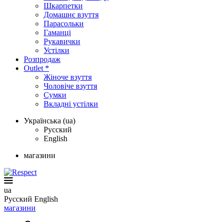
Шкарпетки
Домашнє взуття
Парасольки
Гаманці
Рукавички
Устілки
Розпродаж
Outlet *
Жіноче взуття
Чоловіче взуття
Сумки
Вкладні устілки
Українська (ua)
Русский
English
магазини
ua
Русский
English
магазини