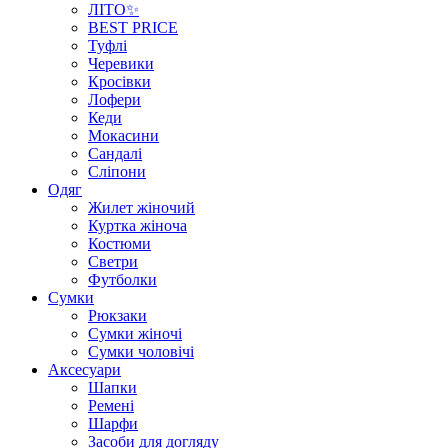
ЛІТО✨
BEST PRICE
Туфлі
Черевики
Кросівки
Лофери
Кеди
Мокасини
Сандалі
Сліпони
Одяг
Жилет жіночий
Куртка жіноча
Костюми
Светри
Футболки
Сумки
Рюкзаки
Сумки жіночі
Сумки чоловічі
Аксеcуари
Шапки
Ремені
Шарфи
Засоби для догляду