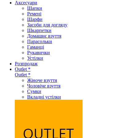
Аксеcуари
Шапки
Ремені
Шарфи
Засоби для догляду
Шкарпетки
Домашнє взуття
Парасольки
Гаманці
Рукавички
Устілки
Розпродаж
Outlet *
Outlet *
Жіноче взуття
Чоловіче взуття
Сумки
Вкладні устілки