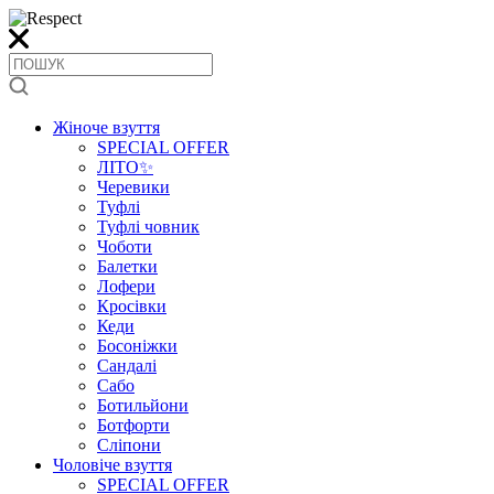
Жіноче взуття
SPECIAL OFFER
ЛІТО✨
Черевики
Туфлі
Туфлі човник
Чоботи
Балетки
Лофери
Кросівки
Кеди
Босоніжки
Сандалі
Сабо
Ботильйони
Ботфорти
Сліпони
Чоловіче взуття
SPECIAL OFFER