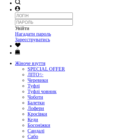
Увійти
Нагадати пароль
Зареєструватись
Жіноче взуття
SPECIAL OFFER
ЛІТО✨
Черевики
Туфлі
Туфлі човник
Чоботи
Балетки
Лофери
Кросівки
Кеди
Босоніжки
Сандалі
Сабо