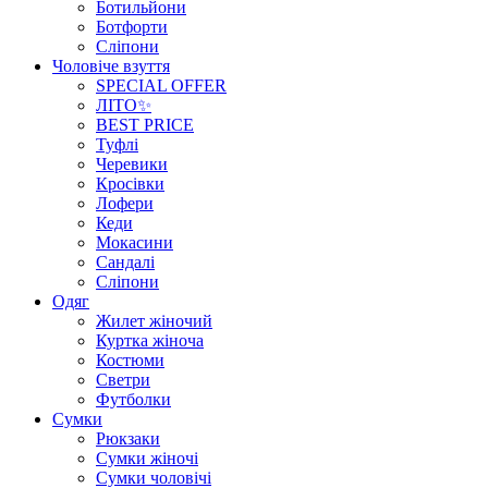
Ботильйони
Ботфорти
Сліпони
Чоловіче взуття
SPECIAL OFFER
ЛІТО✨
BEST PRICE
Туфлі
Черевики
Кросівки
Лофери
Кеди
Мокасини
Сандалі
Сліпони
Одяг
Жилет жіночий
Куртка жіноча
Костюми
Светри
Футболки
Сумки
Рюкзаки
Сумки жіночі
Сумки чоловічі