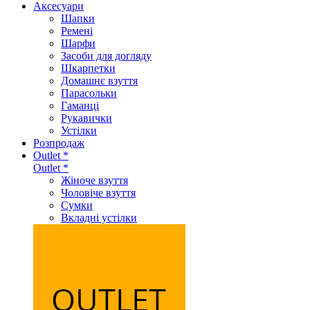
Аксеcуари
Шапки
Ремені
Шарфи
Засоби для догляду
Шкарпетки
Домашнє взуття
Парасольки
Гаманці
Рукавички
Устілки
Розпродаж
Outlet *
Outlet *
Жіноче взуття
Чоловіче взуття
Сумки
Вкладні устілки