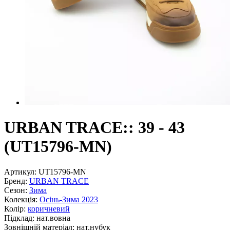
URBAN TRACE:: 39 - 43
(UT15796-MN)
Артикул:
UT15796-MN
Бренд:
URBAN TRACE
Сезон:
Зима
Колекція:
Осінь-Зима 2023
Колір:
коричневий
Підклад:
нат.вовна
Зовнішній матеріал:
нат.нубук