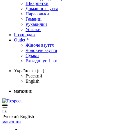
Шкарпетки
Домашнє взуття
Парасольки
Гаманці
Рукавички
Устілки
Розпродаж
Outlet *
Жіноче взуття
Чоловіче взуття
Сумки
Вкладні устілки
Українська (ua)
Русский
English
магазини
ua
Русский
English
магазини