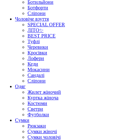
Ботильйони
Ботфорти
Сліпони
Чоловіче взуття
SPECIAL OFFER
ЛІТО✨
BEST PRICE
Туфлі
Черевики
Кросівки
Лофери
Кеди
Мокасини
Сандалі
Сліпони
Одяг
Жилет жіночий
Куртка жіноча
Костюми
Светри
Футболки
Сумки
Рюкзаки
Сумки жіночі
Сумки чоловічі