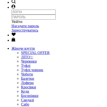
Увійти
Нагадати пароль
Зареєструватись
Жіноче взуття
SPECIAL OFFER
ЛІТО✨
Черевики
Туфлі
Туфлі човник
Чоботи
Балетки
Лофери
Кросівки
Кеди
Босоніжки
Сандалі
Сабо