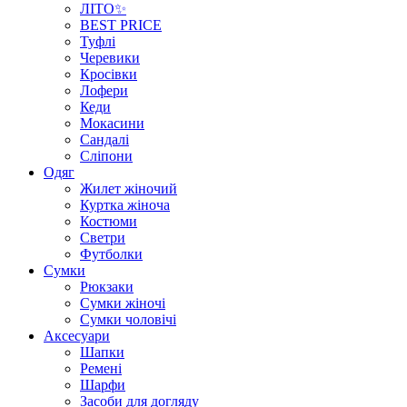
ЛІТО✨
BEST PRICE
Туфлі
Черевики
Кросівки
Лофери
Кеди
Мокасини
Сандалі
Сліпони
Одяг
Жилет жіночий
Куртка жіноча
Костюми
Светри
Футболки
Сумки
Рюкзаки
Сумки жіночі
Сумки чоловічі
Аксеcуари
Шапки
Ремені
Шарфи
Засоби для догляду