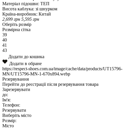
Матеріал підошви:
ТЕП
Висота каблука:
зі шнурком
Країна-виробник:
Китай
2,699
грн
5,595
грн
Оберіть розмір
Розмірна сітка
39
40
41
43
Додати до кошика
Додати в обране
https://respect-shoes.com.ua/image/cache/data/products/UT15796-
MN/UT15796-MN-1-670x894.webp
Резервування
Перейти до реєстрації після резервування товара
Зарезервувати
до:
Ім'я:
Телефон:
Резервувати
Виберіть місто
Розмір:
Місто