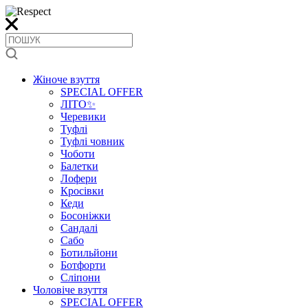
Жіноче взуття
SPECIAL OFFER
ЛІТО✨
Черевики
Туфлі
Туфлі човник
Чоботи
Балетки
Лофери
Кросівки
Кеди
Босоніжки
Сандалі
Сабо
Ботильйони
Ботфорти
Сліпони
Чоловіче взуття
SPECIAL OFFER