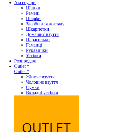
Аксеcуари
Шапки
Ремені
Шарфи
Засоби для догляду
Шкарпетки
Домашнє взуття
Парасольки
Гаманці
Рукавички
Устілки
Розпродаж
Outlet *
Outlet *
Жіноче взуття
Чоловіче взуття
Сумки
Вкладні устілки