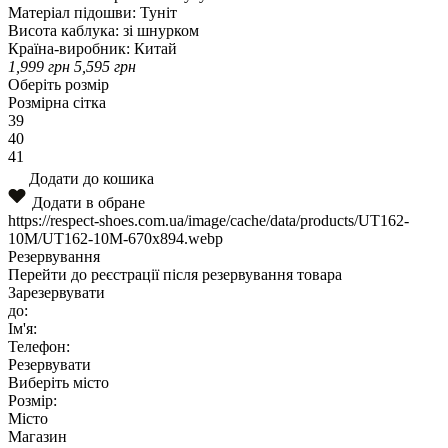
Матеріал підошви:
Туніт
Висота каблука:
зі шнурком
Країна-виробник:
Китай
1,999
грн
5,595
грн
Оберіть розмір
Розмірна сітка
39
40
41
Додати до кошика
Додати в обране
https://respect-shoes.com.ua/image/cache/data/products/UT162-
10M/UT162-10M-670x894.webp
Резервування
Перейти до реєстрації після резервування товара
Зарезервувати
до:
Ім'я:
Телефон:
Резервувати
Виберіть місто
Розмір:
Місто
Магазин