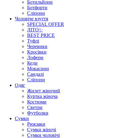
Ботильйони
Ботфорти
Сліпони
Чоловіче взуття
SPECIAL OFFER
ЛІТО✨
BEST PRICE
Туфлі
Черевики
Кросівки
Лофери
Кеди
Мокасини
Сандалі
Сліпони
Одяг
Жилет жіночий
Куртка жіноча
Костюми
Светри
Футболки
Сумки
Рюкзаки
Сумки жіночі
Сумки чоловічі