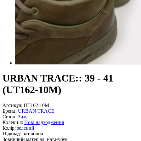
URBAN TRACE:: 39 - 41
(UT162-10M)
Артикул:
UT162-10M
Бренд:
URBAN TRACE
Сезон:
Зима
Колекція:
Нові надходження
Колір:
зелений
Підклад:
нат.вовна
Зовнішній матеріал:
нат.нубук