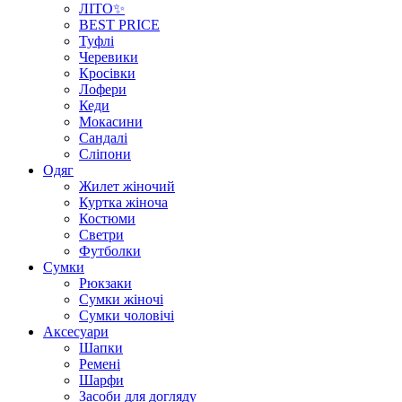
ЛІТО✨
BEST PRICE
Туфлі
Черевики
Кросівки
Лофери
Кеди
Мокасини
Сандалі
Сліпони
Одяг
Жилет жіночий
Куртка жіноча
Костюми
Светри
Футболки
Сумки
Рюкзаки
Сумки жіночі
Сумки чоловічі
Аксеcуари
Шапки
Ремені
Шарфи
Засоби для догляду