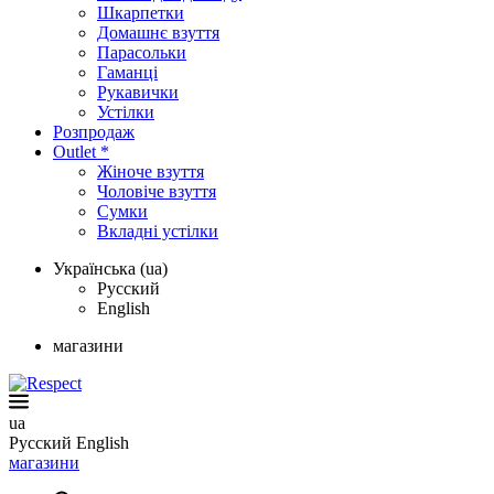
Шкарпетки
Домашнє взуття
Парасольки
Гаманці
Рукавички
Устілки
Розпродаж
Outlet *
Жіноче взуття
Чоловіче взуття
Сумки
Вкладні устілки
Українська (ua)
Русский
English
магазини
ua
Русский
English
магазини