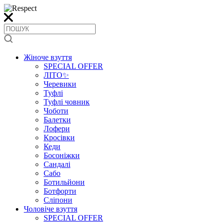
Жіноче взуття
SPECIAL OFFER
ЛІТО✨
Черевики
Туфлі
Туфлі човник
Чоботи
Балетки
Лофери
Кросівки
Кеди
Босоніжки
Сандалі
Сабо
Ботильйони
Ботфорти
Сліпони
Чоловіче взуття
SPECIAL OFFER