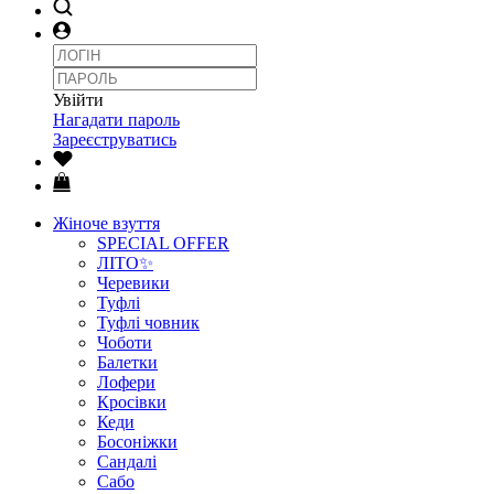
Увійти
Нагадати пароль
Зареєструватись
Жіноче взуття
SPECIAL OFFER
ЛІТО✨
Черевики
Туфлі
Туфлі човник
Чоботи
Балетки
Лофери
Кросівки
Кеди
Босоніжки
Сандалі
Сабо