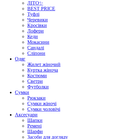
ЛІТО✨
BEST PRICE
Туфлі
Черевики
Кросівки
Лофери
Кеди
Мокасини
Сандалі
Сліпони
Одяг
Жилет жіночий
Куртка жіноча
Костюми
Светри
Футболки
Сумки
Рюкзаки
Сумки жіночі
Сумки чоловічі
Аксеcуари
Шапки
Ремені
Шарфи
Засоби для догляду