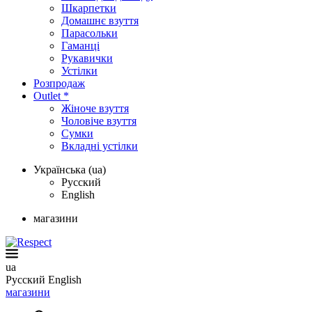
Шкарпетки
Домашнє взуття
Парасольки
Гаманці
Рукавички
Устілки
Розпродаж
Outlet *
Жіноче взуття
Чоловіче взуття
Сумки
Вкладні устілки
Українська (ua)
Русский
English
магазини
ua
Русский
English
магазини