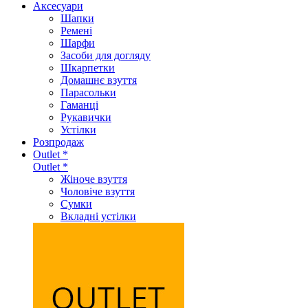
Аксеcуари
Шапки
Ремені
Шарфи
Засоби для догляду
Шкарпетки
Домашнє взуття
Парасольки
Гаманці
Рукавички
Устілки
Розпродаж
Outlet *
Outlet *
Жіноче взуття
Чоловіче взуття
Сумки
Вкладні устілки