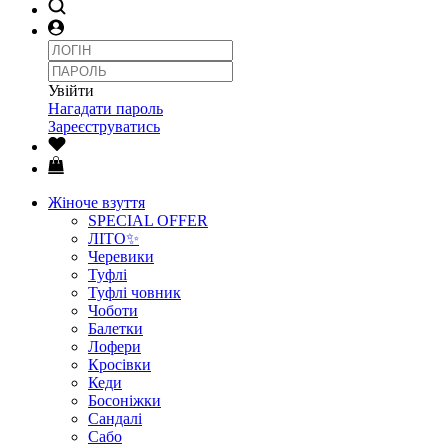
Увійти
Нагадати пароль
Зареєструватись
Жіноче взуття
SPECIAL OFFER
ЛІТО✨
Черевики
Туфлі
Туфлі човник
Чоботи
Балетки
Лофери
Кросівки
Кеди
Босоніжки
Сандалі
Сабо