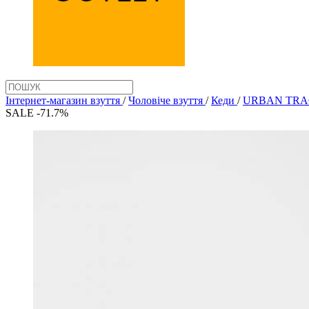
Інтернет-магазин взуття
/
Чоловіче взуття
/
Кеди
/
URBAN TRAC
SALE -71.7%