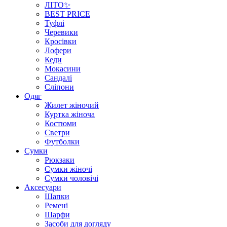
ЛІТО✨
BEST PRICE
Туфлі
Черевики
Кросівки
Лофери
Кеди
Мокасини
Сандалі
Сліпони
Одяг
Жилет жіночий
Куртка жіноча
Костюми
Светри
Футболки
Сумки
Рюкзаки
Сумки жіночі
Сумки чоловічі
Аксеcуари
Шапки
Ремені
Шарфи
Засоби для догляду