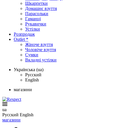
Шкарпетки
Домашнє взуття
Парасольки
Гаманці
Рукавички
Устілки
Розпродаж
Outlet *
Жіноче взуття
Чоловіче взуття
Сумки
Вкладні устілки
Українська (ua)
Русский
English
магазини
ua
Русский
English
магазини