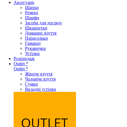
Аксеcуари
Шапки
Ремені
Шарфи
Засоби для догляду
Шкарпетки
Домашнє взуття
Парасольки
Гаманці
Рукавички
Устілки
Розпродаж
Outlet *
Outlet *
Жіноче взуття
Чоловіче взуття
Сумки
Вкладні устілки