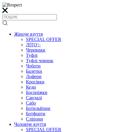
Жіноче взуття
SPECIAL OFFER
ЛІТО✨
Черевики
Туфлі
Туфлі човник
Чоботи
Балетки
Лофери
Кросівки
Кеди
Босоніжки
Сандалі
Сабо
Ботильйони
Ботфорти
Сліпони
Чоловіче взуття
SPECIAL OFFER