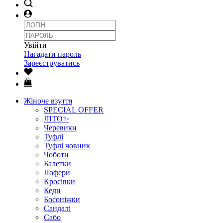
Увійти
Нагадати пароль
Зареєструватись
Жіноче взуття
SPECIAL OFFER
ЛІТО✨
Черевики
Туфлі
Туфлі човник
Чоботи
Балетки
Лофери
Кросівки
Кеди
Босоніжки
Сандалі
Сабо