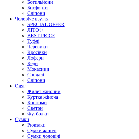
Ботильйони
Ботфорти
Сліпони
Чоловіче взуття
SPECIAL OFFER
ЛІТО✨
BEST PRICE
Туфлі
Черевики
Кросівки
Лофери
Кеди
Мокасини
Сандалі
Сліпони
Одяг
Жилет жіночий
Куртка жіноча
Костюми
Светри
Футболки
Сумки
Рюкзаки
Сумки жіночі
Сумки чоловічі