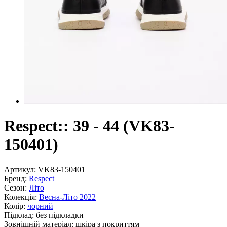
Respect:: 39 - 44 (VK83-
150401)
Артикул:
VK83-150401
Бренд:
Respect
Сезон:
Літо
Колекція:
Весна-Літо 2022
Колір:
чорний
Підклад:
без підкладки
Зовнішній матеріал:
шкіра з покриттям