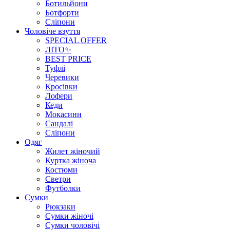
Ботильйони
Ботфорти
Сліпони
Чоловіче взуття
SPECIAL OFFER
ЛІТО✨
BEST PRICE
Туфлі
Черевики
Кросівки
Лофери
Кеди
Мокасини
Сандалі
Сліпони
Одяг
Жилет жіночий
Куртка жіноча
Костюми
Светри
Футболки
Сумки
Рюкзаки
Сумки жіночі
Сумки чоловічі