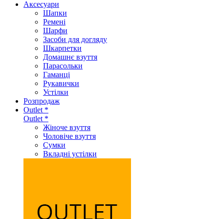
Аксеcуари
Шапки
Ремені
Шарфи
Засоби для догляду
Шкарпетки
Домашнє взуття
Парасольки
Гаманці
Рукавички
Устілки
Розпродаж
Outlet *
Outlet *
Жіноче взуття
Чоловіче взуття
Сумки
Вкладні устілки