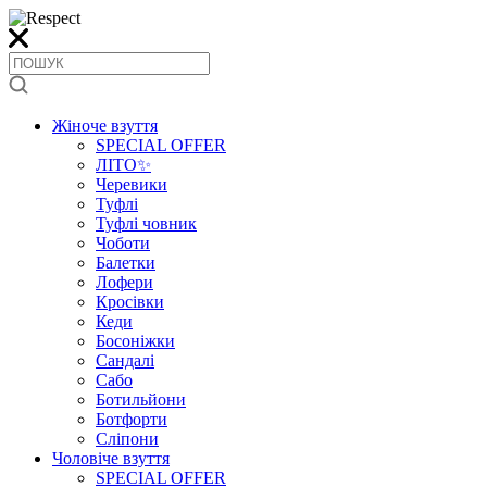
Жіноче взуття
SPECIAL OFFER
ЛІТО✨
Черевики
Туфлі
Туфлі човник
Чоботи
Балетки
Лофери
Кросівки
Кеди
Босоніжки
Сандалі
Сабо
Ботильйони
Ботфорти
Сліпони
Чоловіче взуття
SPECIAL OFFER