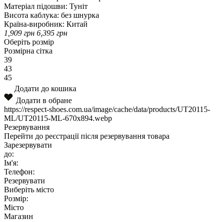
Матеріал підошви:
Туніт
Висота каблука:
без шнурка
Країна-виробник:
Китай
1,909
грн
6,395
грн
Оберіть розмір
Розмірна сітка
39
43
45
Додати до кошика
Додати в обране
https://respect-shoes.com.ua/image/cache/data/products/UT20115-
ML/UT20115-ML-670x894.webp
Резервування
Перейти до реєстрації після резервування товара
Зарезервувати
до:
Ім'я:
Телефон:
Резервувати
Виберіть місто
Розмір:
Місто
Магазин