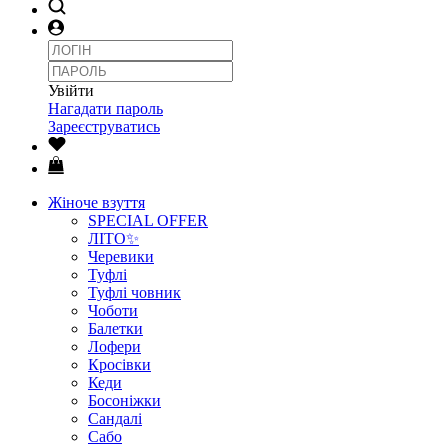
Увійти
Нагадати пароль
Зареєструватись
Жіноче взуття
SPECIAL OFFER
ЛІТО✨
Черевики
Туфлі
Туфлі човник
Чоботи
Балетки
Лофери
Кросівки
Кеди
Босоніжки
Сандалі
Сабо