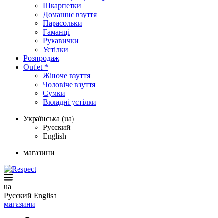
Шкарпетки
Домашнє взуття
Парасольки
Гаманці
Рукавички
Устілки
Розпродаж
Outlet *
Жіноче взуття
Чоловіче взуття
Сумки
Вкладні устілки
Українська (ua)
Русский
English
магазини
ua
Русский
English
магазини