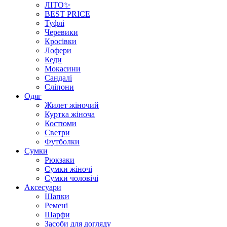
ЛІТО✨
BEST PRICE
Туфлі
Черевики
Кросівки
Лофери
Кеди
Мокасини
Сандалі
Сліпони
Одяг
Жилет жіночий
Куртка жіноча
Костюми
Светри
Футболки
Сумки
Рюкзаки
Сумки жіночі
Сумки чоловічі
Аксеcуари
Шапки
Ремені
Шарфи
Засоби для догляду