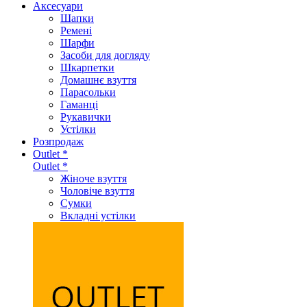
Аксеcуари
Шапки
Ремені
Шарфи
Засоби для догляду
Шкарпетки
Домашнє взуття
Парасольки
Гаманці
Рукавички
Устілки
Розпродаж
Outlet *
Outlet *
Жіноче взуття
Чоловіче взуття
Сумки
Вкладні устілки