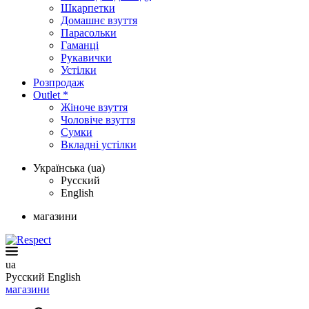
Шкарпетки
Домашнє взуття
Парасольки
Гаманці
Рукавички
Устілки
Розпродаж
Outlet *
Жіноче взуття
Чоловіче взуття
Сумки
Вкладні устілки
Українська (ua)
Русский
English
магазини
ua
Русский
English
магазини