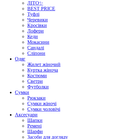
ЛІТО✨
BEST PRICE
Туфлі
Черевики
Кросівки
Лофери
Кеди
Мокасини
Сандалі
Сліпони
Одяг
Жилет жіночий
Куртка жіноча
Костюми
Светри
Футболки
Сумки
Рюкзаки
Сумки жіночі
Сумки чоловічі
Аксеcуари
Шапки
Ремені
Шарфи
Засоби для догляду