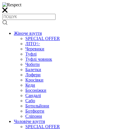
Жіноче взуття
SPECIAL OFFER
ЛІТО✨
Черевики
Туфлі
Туфлі човник
Чоботи
Балетки
Лофери
Кросівки
Кеди
Босоніжки
Сандалі
Сабо
Ботильйони
Ботфорти
Сліпони
Чоловіче взуття
SPECIAL OFFER