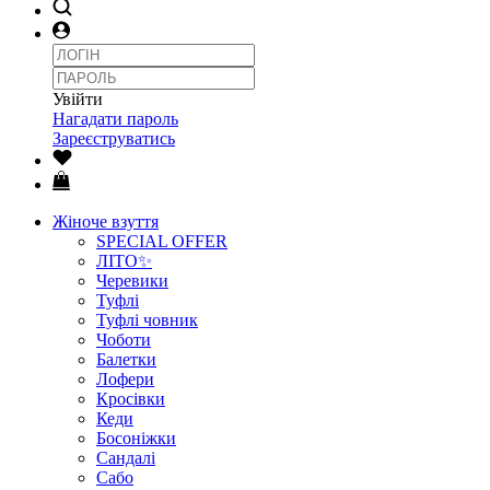
Увійти
Нагадати пароль
Зареєструватись
Жіноче взуття
SPECIAL OFFER
ЛІТО✨
Черевики
Туфлі
Туфлі човник
Чоботи
Балетки
Лофери
Кросівки
Кеди
Босоніжки
Сандалі
Сабо