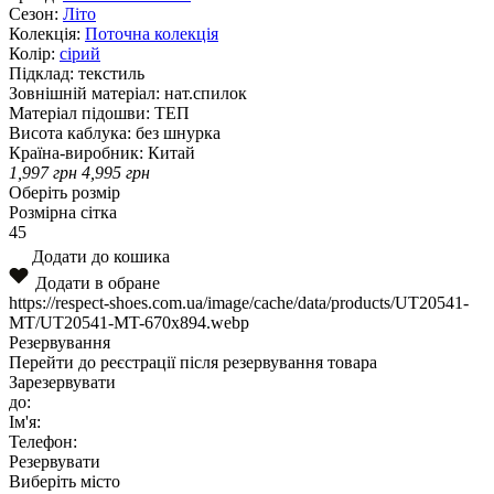
Сезон:
Літо
Колекція:
Поточна колекція
Колір:
сірий
Підклад:
текстиль
Зовнішній матеріал:
нат.спилок
Матеріал підошви:
ТЕП
Висота каблука:
без шнурка
Країна-виробник:
Китай
1,997
грн
4,995
грн
Оберіть розмір
Розмірна сітка
45
Додати до кошика
Додати в обране
https://respect-shoes.com.ua/image/cache/data/products/UT20541-
MT/UT20541-MT-670x894.webp
Резервування
Перейти до реєстрації після резервування товара
Зарезервувати
до:
Ім'я:
Телефон:
Резервувати
Виберіть місто