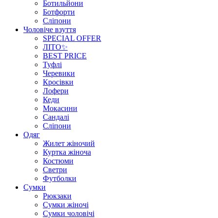
Ботильйони
Ботфорти
Сліпони
Чоловіче взуття
SPECIAL OFFER
ЛІТО✨
BEST PRICE
Туфлі
Черевики
Кросівки
Лофери
Кеди
Мокасини
Сандалі
Сліпони
Одяг
Жилет жіночий
Куртка жіноча
Костюми
Светри
Футболки
Сумки
Рюкзаки
Сумки жіночі
Сумки чоловічі