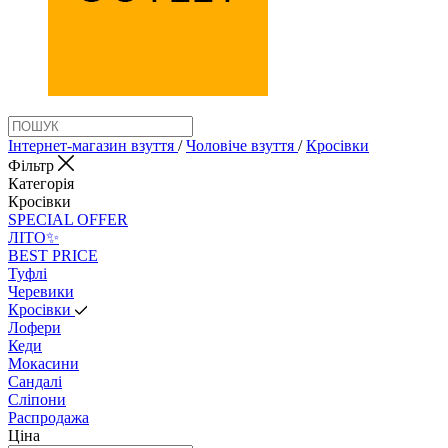
Інтернет-магазин взуття
/
Чоловіче взуття
/
Кросівки
Фільтр
Категорія
Кросівки
SPECIAL OFFER
ЛІТО✨
BEST PRICE
Туфлі
Черевики
Кросівки
Лофери
Кеди
Мокасини
Сандалі
Сліпони
Распродажа
Ціна