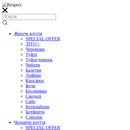
Жіноче взуття
SPECIAL OFFER
ЛІТО✨
Черевики
Туфлі
Туфлі човник
Чоботи
Балетки
Лофери
Кросівки
Кеди
Босоніжки
Сандалі
Сабо
Ботильйони
Ботфорти
Сліпони
Чоловіче взуття
SPECIAL OFFER