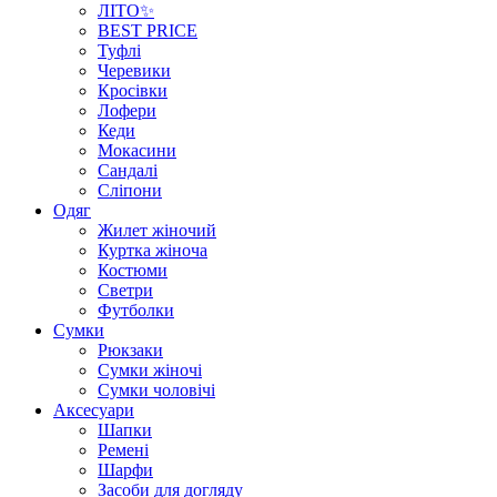
ЛІТО✨
BEST PRICE
Туфлі
Черевики
Кросівки
Лофери
Кеди
Мокасини
Сандалі
Сліпони
Одяг
Жилет жіночий
Куртка жіноча
Костюми
Светри
Футболки
Сумки
Рюкзаки
Сумки жіночі
Сумки чоловічі
Аксеcуари
Шапки
Ремені
Шарфи
Засоби для догляду