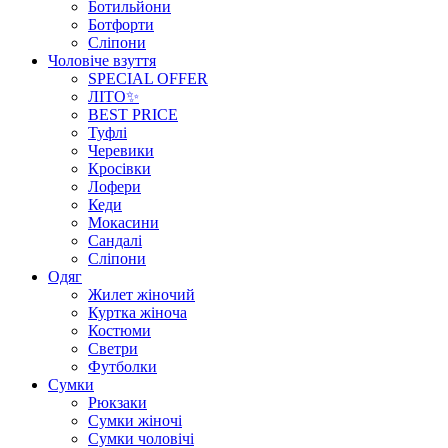
Ботильйони
Ботфорти
Сліпони
Чоловіче взуття
SPECIAL OFFER
ЛІТО✨
BEST PRICE
Туфлі
Черевики
Кросівки
Лофери
Кеди
Мокасини
Сандалі
Сліпони
Одяг
Жилет жіночий
Куртка жіноча
Костюми
Светри
Футболки
Сумки
Рюкзаки
Сумки жіночі
Сумки чоловічі