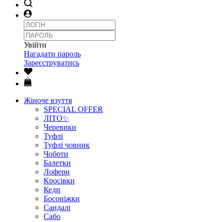
Увійти
Нагадати пароль
Зареєструватись
Жіноче взуття
SPECIAL OFFER
ЛІТО✨
Черевики
Туфлі
Туфлі човник
Чоботи
Балетки
Лофери
Кросівки
Кеди
Босоніжки
Сандалі
Сабо