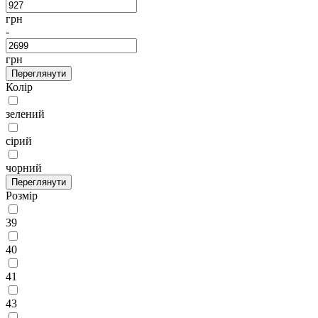
грн
-
грн
Переглянути
Колір
зелений
сірий
чорний
Переглянути
Розмір
39
40
41
43