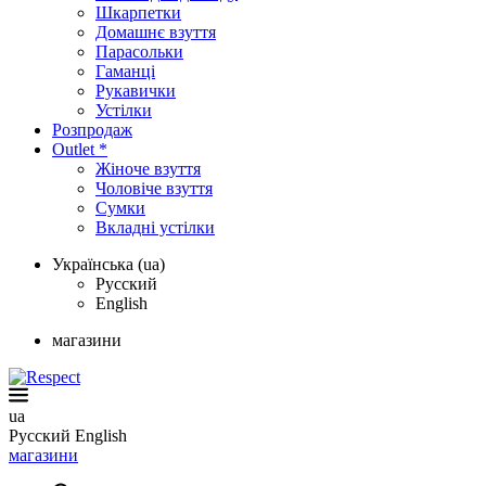
Шкарпетки
Домашнє взуття
Парасольки
Гаманці
Рукавички
Устілки
Розпродаж
Outlet *
Жіноче взуття
Чоловіче взуття
Сумки
Вкладні устілки
Українська (ua)
Русский
English
магазини
ua
Русский
English
магазини