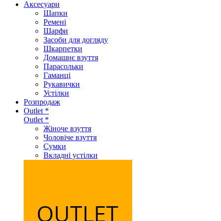
Аксеcуари
Шапки
Ремені
Шарфи
Засоби для догляду
Шкарпетки
Домашнє взуття
Парасольки
Гаманці
Рукавички
Устілки
Розпродаж
Outlet *
Outlet *
Жіноче взуття
Чоловіче взуття
Сумки
Вкладні устілки