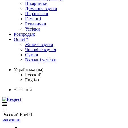
Шкарпетки
Домашнє взуття
Парасольки
Гаманці
Рукавички
Устілки
Розпродаж
Outlet *
Жіноче взуття
Чоловіче взуття
Сумки
Вкладні устілки
Українська (ua)
Русский
English
магазини
ua
Русский
English
магазини