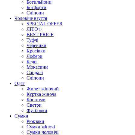
Ботильйони
Ботфорти
Сліпони
Чоловіче взуття
SPECIAL OFFER
ЛІТО✨
BEST PRICE
Туфлі
Черевики
Кросівки
Лофери
Кеди
Мокасини
Сандалі
Сліпони
Одяг
Жилет жіночий
Куртка жіноча
Костюми
Светри
Футболки
Сумки
Рюкзаки
Сумки жіночі
Сумки чоловічі