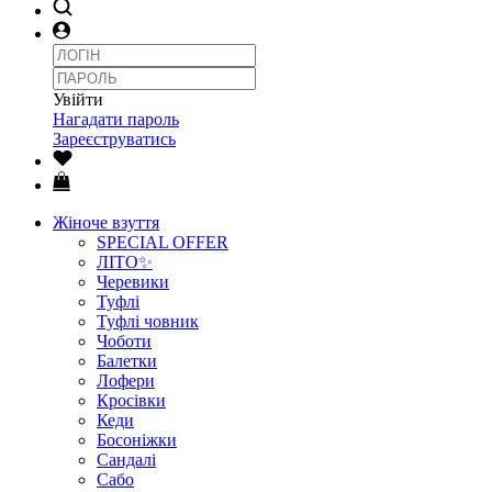
Увійти
Нагадати пароль
Зареєструватись
Жіноче взуття
SPECIAL OFFER
ЛІТО✨
Черевики
Туфлі
Туфлі човник
Чоботи
Балетки
Лофери
Кросівки
Кеди
Босоніжки
Сандалі
Сабо