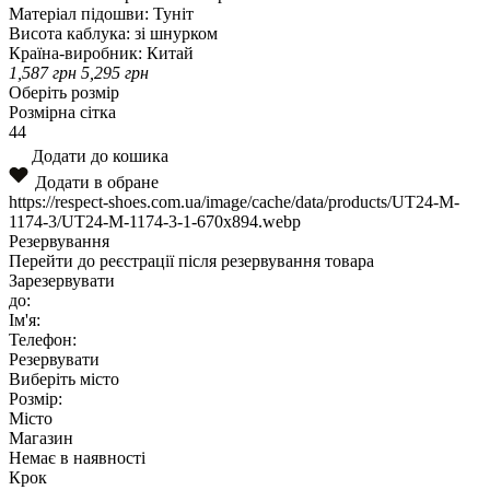
Матеріал підошви:
Туніт
Висота каблука:
зі шнурком
Країна-виробник:
Китай
1,587
грн
5,295
грн
Оберіть розмір
Розмірна сітка
44
Додати до кошика
Додати в обране
https://respect-shoes.com.ua/image/cache/data/products/UT24-M-
1174-3/UT24-M-1174-3-1-670x894.webp
Резервування
Перейти до реєстрації після резервування товара
Зарезервувати
до:
Ім'я:
Телефон:
Резервувати
Виберіть місто
Розмір:
Місто
Магазин
Немає в наявності
Крок