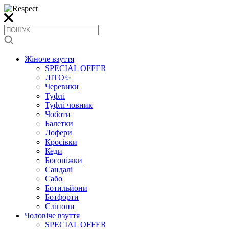
Жіноче взуття
SPECIAL OFFER
ЛІТО✨
Черевики
Туфлі
Туфлі човник
Чоботи
Балетки
Лофери
Кросівки
Кеди
Босоніжки
Сандалі
Сабо
Ботильйони
Ботфорти
Сліпони
Чоловіче взуття
SPECIAL OFFER