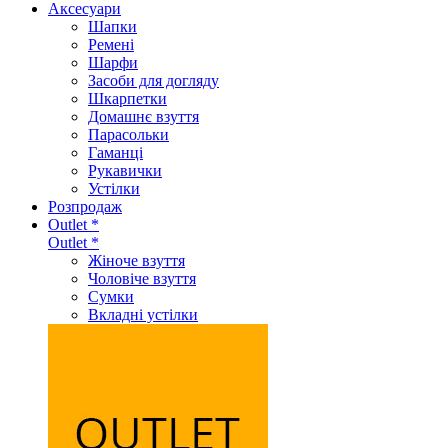
Аксеcуари
Шапки
Ремені
Шарфи
Засоби для догляду
Шкарпетки
Домашнє взуття
Парасольки
Гаманці
Рукавички
Устілки
Розпродаж
Outlet *
Outlet *
Жіноче взуття
Чоловіче взуття
Сумки
Вкладні устілки