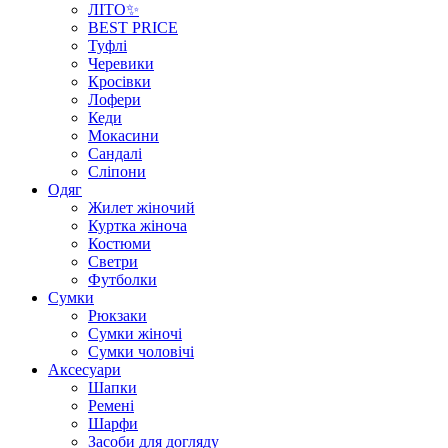
ЛІТО✨
BEST PRICE
Туфлі
Черевики
Кросівки
Лофери
Кеди
Мокасини
Сандалі
Сліпони
Одяг
Жилет жіночий
Куртка жіноча
Костюми
Светри
Футболки
Сумки
Рюкзаки
Сумки жіночі
Сумки чоловічі
Аксеcуари
Шапки
Ремені
Шарфи
Засоби для догляду