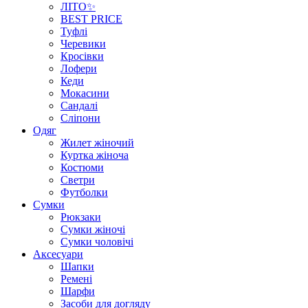
ЛІТО✨
BEST PRICE
Туфлі
Черевики
Кросівки
Лофери
Кеди
Мокасини
Сандалі
Сліпони
Одяг
Жилет жіночий
Куртка жіноча
Костюми
Светри
Футболки
Сумки
Рюкзаки
Сумки жіночі
Сумки чоловічі
Аксеcуари
Шапки
Ремені
Шарфи
Засоби для догляду