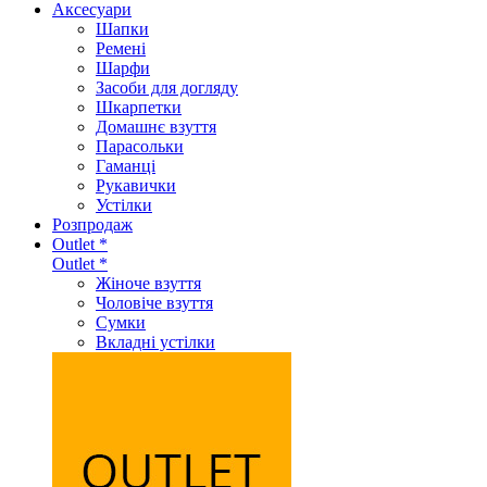
Аксеcуари
Шапки
Ремені
Шарфи
Засоби для догляду
Шкарпетки
Домашнє взуття
Парасольки
Гаманці
Рукавички
Устілки
Розпродаж
Outlet *
Outlet *
Жіноче взуття
Чоловіче взуття
Сумки
Вкладні устілки