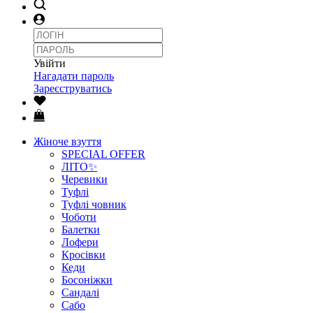
Увійти
Нагадати пароль
Зареєструватись
Жіноче взуття
SPECIAL OFFER
ЛІТО✨
Черевики
Туфлі
Туфлі човник
Чоботи
Балетки
Лофери
Кросівки
Кеди
Босоніжки
Сандалі
Сабо