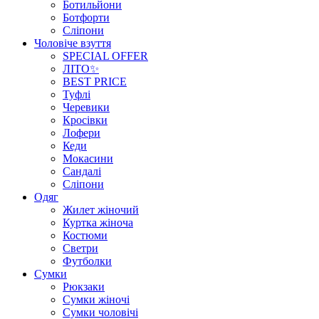
Ботильйони
Ботфорти
Сліпони
Чоловіче взуття
SPECIAL OFFER
ЛІТО✨
BEST PRICE
Туфлі
Черевики
Кросівки
Лофери
Кеди
Мокасини
Сандалі
Сліпони
Одяг
Жилет жіночий
Куртка жіноча
Костюми
Светри
Футболки
Сумки
Рюкзаки
Сумки жіночі
Сумки чоловічі