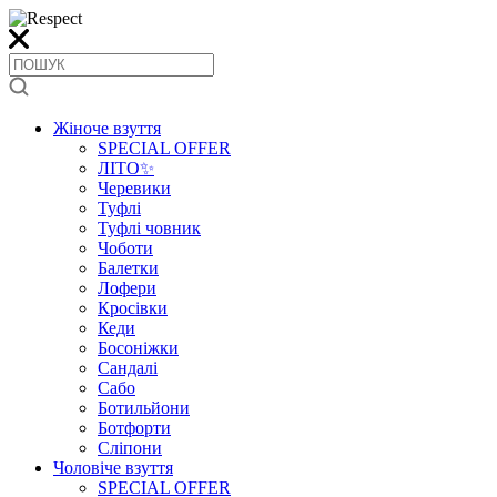
Жіноче взуття
SPECIAL OFFER
ЛІТО✨
Черевики
Туфлі
Туфлі човник
Чоботи
Балетки
Лофери
Кросівки
Кеди
Босоніжки
Сандалі
Сабо
Ботильйони
Ботфорти
Сліпони
Чоловіче взуття
SPECIAL OFFER