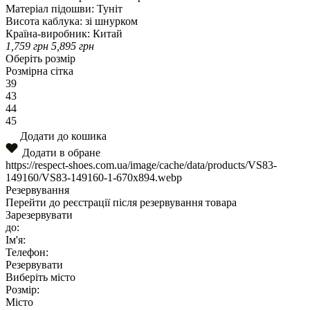
Матеріал підошви:
Туніт
Висота каблука:
зі шнурком
Країна-виробник:
Китай
1,759
грн
5,895
грн
Оберіть розмір
Розмірна сітка
39
43
44
45
Додати до кошика
Додати в обране
https://respect-shoes.com.ua/image/cache/data/products/VS83-
149160/VS83-149160-1-670x894.webp
Резервування
Перейти до реєстрації після резервування товара
Зарезервувати
до:
Ім'я:
Телефон:
Резервувати
Виберіть місто
Розмір:
Місто