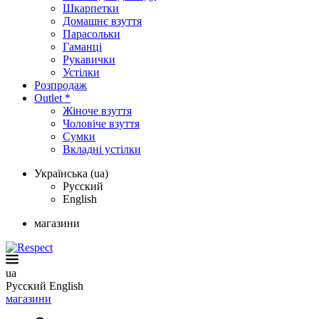
Шкарпетки
Домашнє взуття
Парасольки
Гаманці
Рукавички
Устілки
Розпродаж
Outlet *
Жіноче взуття
Чоловіче взуття
Сумки
Вкладні устілки
Українська (ua)
Русский
English
магазини
ua
Русский
English
магазини