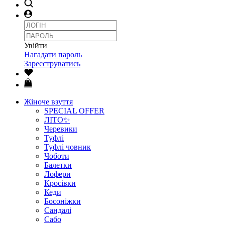
Увійти
Нагадати пароль
Зареєструватись
Жіноче взуття
SPECIAL OFFER
ЛІТО✨
Черевики
Туфлі
Туфлі човник
Чоботи
Балетки
Лофери
Кросівки
Кеди
Босоніжки
Сандалі
Сабо