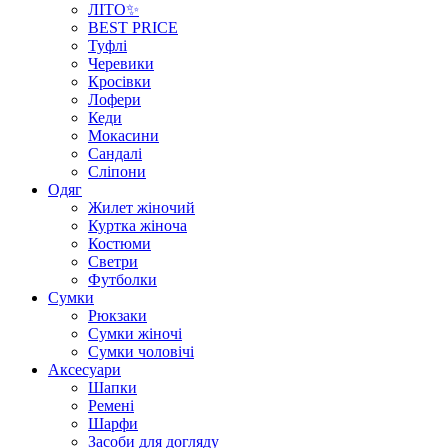
ЛІТО✨
BEST PRICE
Туфлі
Черевики
Кросівки
Лофери
Кеди
Мокасини
Сандалі
Сліпони
Одяг
Жилет жіночий
Куртка жіноча
Костюми
Светри
Футболки
Сумки
Рюкзаки
Сумки жіночі
Сумки чоловічі
Аксеcуари
Шапки
Ремені
Шарфи
Засоби для догляду