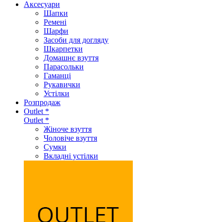
Аксеcуари
Шапки
Ремені
Шарфи
Засоби для догляду
Шкарпетки
Домашнє взуття
Парасольки
Гаманці
Рукавички
Устілки
Розпродаж
Outlet *
Outlet *
Жіноче взуття
Чоловіче взуття
Сумки
Вкладні устілки