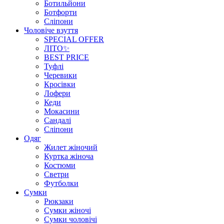
Ботильйони
Ботфорти
Сліпони
Чоловіче взуття
SPECIAL OFFER
ЛІТО✨
BEST PRICE
Туфлі
Черевики
Кросівки
Лофери
Кеди
Мокасини
Сандалі
Сліпони
Одяг
Жилет жіночий
Куртка жіноча
Костюми
Светри
Футболки
Сумки
Рюкзаки
Сумки жіночі
Сумки чоловічі