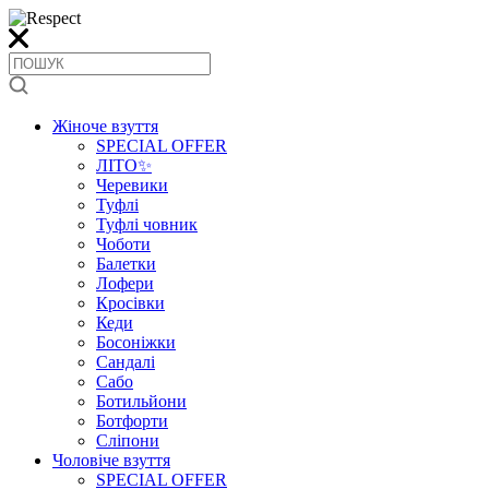
Жіноче взуття
SPECIAL OFFER
ЛІТО✨
Черевики
Туфлі
Туфлі човник
Чоботи
Балетки
Лофери
Кросівки
Кеди
Босоніжки
Сандалі
Сабо
Ботильйони
Ботфорти
Сліпони
Чоловіче взуття
SPECIAL OFFER