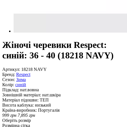
Жіночі черевики Respect:
синій: 36 - 40 (18218 NAVY)
Артикул:
18218 NAVY
Бренд:
Respect
Сезон:
Зима
Колір:
синій
Підклад:
нат.вовна
Зовнішній матеріал:
нат.шкіра
Матеріал підошви:
ТЕП
Висота каблука:
низький
Країна-виробник:
Португалія
999
грн
7,895
грн
Оберіть розмір
Розмірна сітка