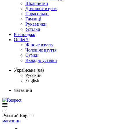
Шкарпетки
Домашнє взуття
Парасольки
Гаманці
Рукавички
Устілки
Розпродаж
Outlet *
Жіноче взуття
Чоловіче взуття
Сумки
Вкладні устілки
Українська (ua)
Русский
English
магазини
ua
Русский
English
магазини