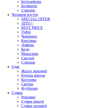
Ботильйони
Ботфорти
Сліпони
Чоловіче взуття
SPECIAL OFFER
ЛІТО✨
BEST PRICE
Туфлі
Черевики
Кросівки
Лофери
Кеди
Мокасини
Сандалі
Сліпони
Одяг
Жилет жіночий
Куртка жіноча
Костюми
Светри
Футболки
Сумки
Рюкзаки
Сумки жіночі
Сумки чоловічі