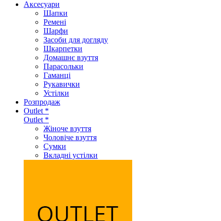
Аксеcуари
Шапки
Ремені
Шарфи
Засоби для догляду
Шкарпетки
Домашнє взуття
Парасольки
Гаманці
Рукавички
Устілки
Розпродаж
Outlet *
Outlet *
Жіноче взуття
Чоловіче взуття
Сумки
Вкладні устілки