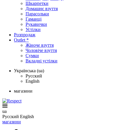
Шкарпетки
Домашнє взуття
Парасольки
Гаманці
Рукавички
Устілки
Розпродаж
Outlet *
Жіноче взуття
Чоловіче взуття
Сумки
Вкладні устілки
Українська (ua)
Русский
English
магазини
ua
Русский
English
магазини