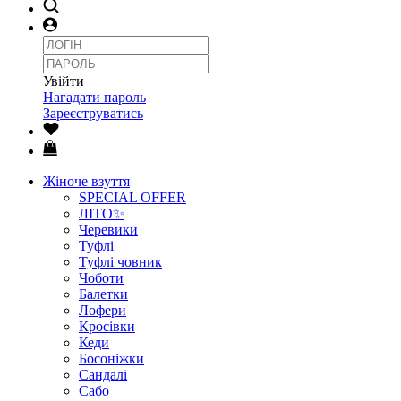
Увійти
Нагадати пароль
Зареєструватись
Жіноче взуття
SPECIAL OFFER
ЛІТО✨
Черевики
Туфлі
Туфлі човник
Чоботи
Балетки
Лофери
Кросівки
Кеди
Босоніжки
Сандалі
Сабо