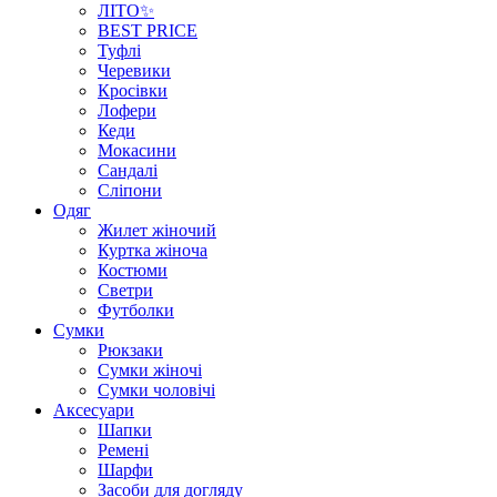
ЛІТО✨
BEST PRICE
Туфлі
Черевики
Кросівки
Лофери
Кеди
Мокасини
Сандалі
Сліпони
Одяг
Жилет жіночий
Куртка жіноча
Костюми
Светри
Футболки
Сумки
Рюкзаки
Сумки жіночі
Сумки чоловічі
Аксеcуари
Шапки
Ремені
Шарфи
Засоби для догляду