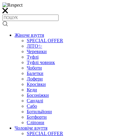
Жіноче взуття
SPECIAL OFFER
ЛІТО✨
Черевики
Туфлі
Туфлі човник
Чоботи
Балетки
Лофери
Кросівки
Кеди
Босоніжки
Сандалі
Сабо
Ботильйони
Ботфорти
Сліпони
Чоловіче взуття
SPECIAL OFFER