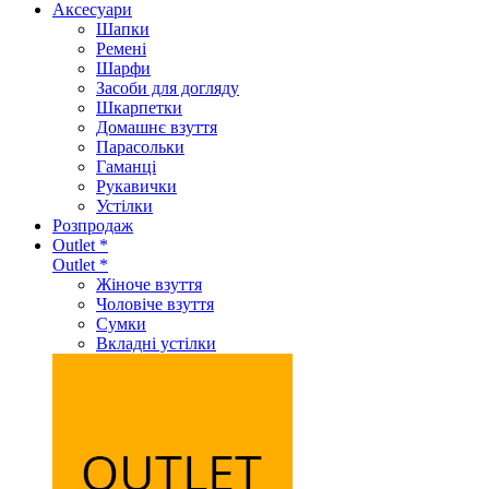
Аксеcуари
Шапки
Ремені
Шарфи
Засоби для догляду
Шкарпетки
Домашнє взуття
Парасольки
Гаманці
Рукавички
Устілки
Розпродаж
Outlet *
Outlet *
Жіноче взуття
Чоловіче взуття
Сумки
Вкладні устілки