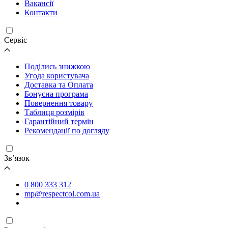
Вакансії
Контакти
Cервіс
Поділись знижкою
Угода користувача
Доставка та Оплата
Бонусна програма
Повернення товару
Таблиця розмірів
Гарантійний термін
Рекомендації по догляду
Зв’язок
0 800 333 312
mp@respectcol.com.ua