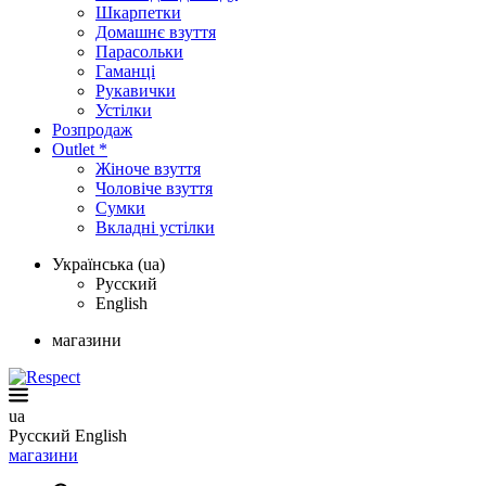
Шкарпетки
Домашнє взуття
Парасольки
Гаманці
Рукавички
Устілки
Розпродаж
Outlet *
Жіноче взуття
Чоловіче взуття
Сумки
Вкладні устілки
Українська (ua)
Русский
English
магазини
ua
Русский
English
магазини