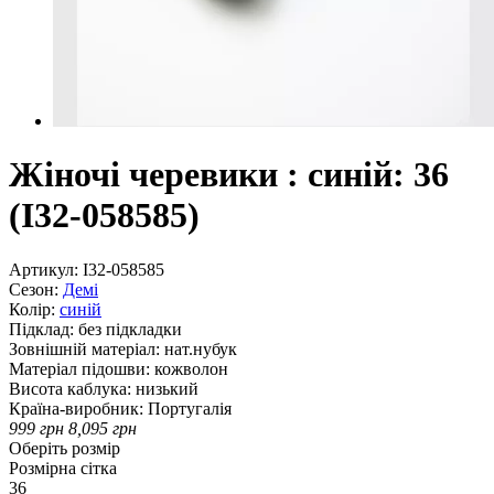
Жіночі черевики : синій: 36
(I32-058585)
Артикул:
I32-058585
Сезон:
Демі
Колір:
синій
Підклад:
без підкладки
Зовнішній матеріал:
нат.нубук
Матеріал підошви:
кожволон
Висота каблука:
низький
Країна-виробник:
Португалія
999
грн
8,095
грн
Оберіть розмір
Розмірна сітка
36