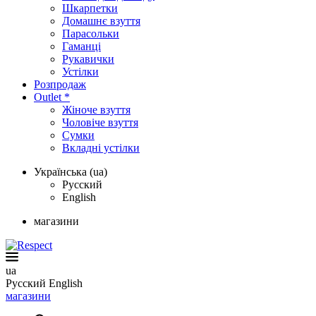
Шкарпетки
Домашнє взуття
Парасольки
Гаманці
Рукавички
Устілки
Розпродаж
Outlet *
Жіноче взуття
Чоловіче взуття
Сумки
Вкладні устілки
Українська (ua)
Русский
English
магазини
ua
Русский
English
магазини