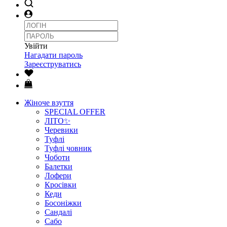
Увійти
Нагадати пароль
Зареєструватись
Жіноче взуття
SPECIAL OFFER
ЛІТО✨
Черевики
Туфлі
Туфлі човник
Чоботи
Балетки
Лофери
Кросівки
Кеди
Босоніжки
Сандалі
Сабо