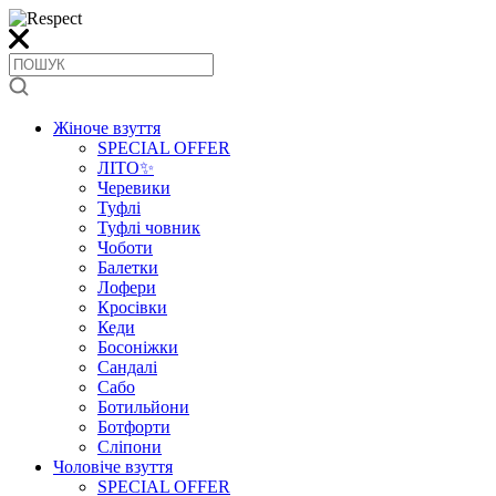
Жіноче взуття
SPECIAL OFFER
ЛІТО✨
Черевики
Туфлі
Туфлі човник
Чоботи
Балетки
Лофери
Кросівки
Кеди
Босоніжки
Сандалі
Сабо
Ботильйони
Ботфорти
Сліпони
Чоловіче взуття
SPECIAL OFFER