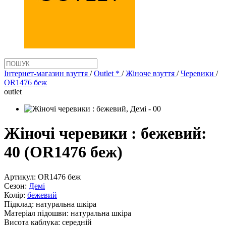
Інтернет-магазин взуття
/
Outlet *
/
Жіноче взуття
/
Черевики
/
OR1476 беж
outlet
Жіночі черевики : бежевий:
40 (OR1476 беж)
Артикул:
OR1476 беж
Сезон:
Демі
Колір:
бежевий
Підклад:
натуральна шкiра
Матеріал підошви:
натуральна шкіра
Висота каблука:
середній