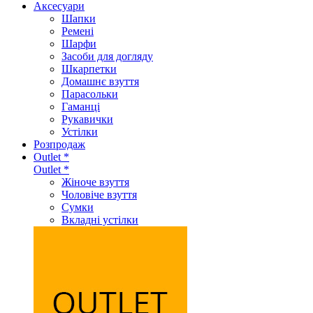
Аксеcуари
Шапки
Ремені
Шарфи
Засоби для догляду
Шкарпетки
Домашнє взуття
Парасольки
Гаманці
Рукавички
Устілки
Розпродаж
Outlet *
Outlet *
Жіноче взуття
Чоловіче взуття
Сумки
Вкладні устілки