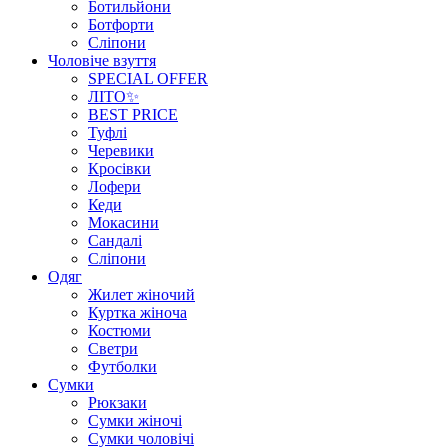
Ботильйони
Ботфорти
Сліпони
Чоловіче взуття
SPECIAL OFFER
ЛІТО✨
BEST PRICE
Туфлі
Черевики
Кросівки
Лофери
Кеди
Мокасини
Сандалі
Сліпони
Одяг
Жилет жіночий
Куртка жіноча
Костюми
Светри
Футболки
Сумки
Рюкзаки
Сумки жіночі
Сумки чоловічі