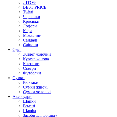
ЛІТО✨
BEST PRICE
Туфлі
Черевики
Кросівки
Лофери
Кеди
Мокасини
Сандалі
Сліпони
Одяг
Жилет жіночий
Куртка жіноча
Костюми
Светри
Футболки
Сумки
Рюкзаки
Сумки жіночі
Сумки чоловічі
Аксеcуари
Шапки
Ремені
Шарфи
Засоби для догляду