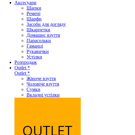
Аксеcуари
Шапки
Ремені
Шарфи
Засоби для догляду
Шкарпетки
Домашнє взуття
Парасольки
Гаманці
Рукавички
Устілки
Розпродаж
Outlet *
Outlet *
Жіноче взуття
Чоловіче взуття
Сумки
Вкладні устілки