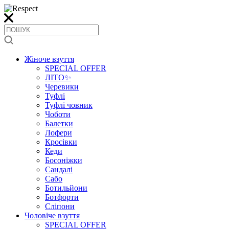
Жіноче взуття
SPECIAL OFFER
ЛІТО✨
Черевики
Туфлі
Туфлі човник
Чоботи
Балетки
Лофери
Кросівки
Кеди
Босоніжки
Сандалі
Сабо
Ботильйони
Ботфорти
Сліпони
Чоловіче взуття
SPECIAL OFFER