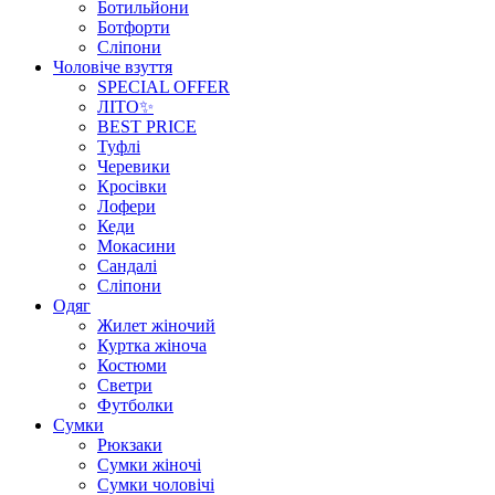
Ботильйони
Ботфорти
Сліпони
Чоловіче взуття
SPECIAL OFFER
ЛІТО✨
BEST PRICE
Туфлі
Черевики
Кросівки
Лофери
Кеди
Мокасини
Сандалі
Сліпони
Одяг
Жилет жіночий
Куртка жіноча
Костюми
Светри
Футболки
Сумки
Рюкзаки
Сумки жіночі
Сумки чоловічі