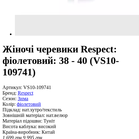
Жіночі черевики Respect:
фіолетовий: 38 - 40 (VS10-
109741)
Артикул:
VS10-109741
Бренд:
Respect
Сезон:
Зима
Колір:
фіолетовий
Підклад:
нат.хутро/текстиль
Зовнішній матеріал:
нат.велюр
Матеріал підошви:
Туніт
Висота каблука:
високий
Країна-виробник:
Китай
1,699
грн
9,995
грн