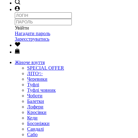
Увійти
Нагадати пароль
Зареєструватись
Жіноче взуття
SPECIAL OFFER
ЛІТО✨
Черевики
Туфлі
Туфлі човник
Чоботи
Балетки
Лофери
Кросівки
Кеди
Босоніжки
Сандалі
Сабо