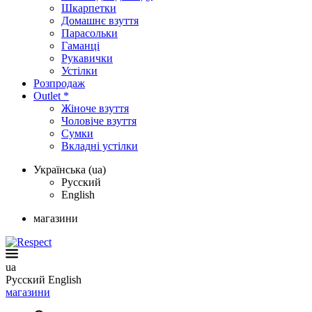
Шкарпетки
Домашнє взуття
Парасольки
Гаманці
Рукавички
Устілки
Розпродаж
Outlet *
Жіноче взуття
Чоловіче взуття
Сумки
Вкладні устілки
Українська (ua)
Русский
English
магазини
ua
Русский
English
магазини