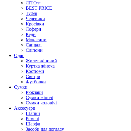
ЛІТО✨
BEST PRICE
Туфлі
Черевики
Кросівки
Лофери
Кеди
Мокасини
Сандалі
Сліпони
Одяг
Жилет жіночий
Куртка жіноча
Костюми
Светри
Футболки
Сумки
Рюкзаки
Сумки жіночі
Сумки чоловічі
Аксеcуари
Шапки
Ремені
Шарфи
Засоби для догляду