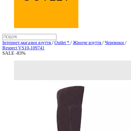
Інтернет-магазин взуття
/
Outlet *
/
Жіноче взуття
/
Черевики
/
Respect VS10-109741
SALE -83%