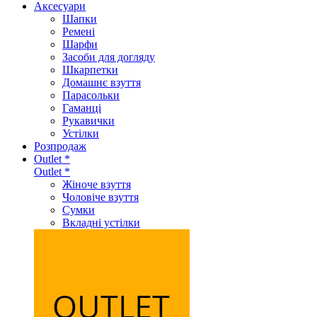
Аксеcуари
Шапки
Ремені
Шарфи
Засоби для догляду
Шкарпетки
Домашнє взуття
Парасольки
Гаманці
Рукавички
Устілки
Розпродаж
Outlet *
Outlet *
Жіноче взуття
Чоловіче взуття
Сумки
Вкладні устілки