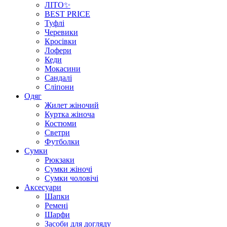
ЛІТО✨
BEST PRICE
Туфлі
Черевики
Кросівки
Лофери
Кеди
Мокасини
Сандалі
Сліпони
Одяг
Жилет жіночий
Куртка жіноча
Костюми
Светри
Футболки
Сумки
Рюкзаки
Сумки жіночі
Сумки чоловічі
Аксеcуари
Шапки
Ремені
Шарфи
Засоби для догляду