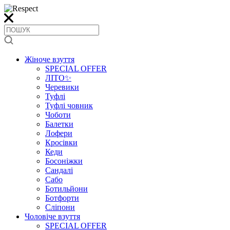
Жіноче взуття
SPECIAL OFFER
ЛІТО✨
Черевики
Туфлі
Туфлі човник
Чоботи
Балетки
Лофери
Кросівки
Кеди
Босоніжки
Сандалі
Сабо
Ботильйони
Ботфорти
Сліпони
Чоловіче взуття
SPECIAL OFFER