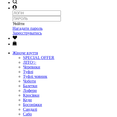
Увійти
Нагадати пароль
Зареєструватись
Жіноче взуття
SPECIAL OFFER
ЛІТО✨
Черевики
Туфлі
Туфлі човник
Чоботи
Балетки
Лофери
Кросівки
Кеди
Босоніжки
Сандалі
Сабо