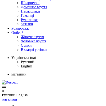
Шкарпетки
Домашнє взуття
Парасольки
Гаманці
Рукавички
Устілки
Розпродаж
Outlet *
Жіноче взуття
Чоловіче взуття
Сумки
Вкладні устілки
Українська (ua)
Русский
English
магазини
ua
Русский
English
магазини