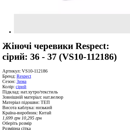
Жіночі черевики Respect:
сірий: 36 - 37 (VS10-112186)
Артикул:
VS10-112186
Бренд:
Respect
Сезон:
Зима
Колір:
сірий
Підклад:
нат.хутро/текстиль
Зовнішній матеріал:
нат.велюр
Матеріал підошви:
ТЕП
Висота каблука:
низький
Країна-виробник:
Китай
1,699
грн
10,295
грн
Оберіть розмір
Розмірна сітка