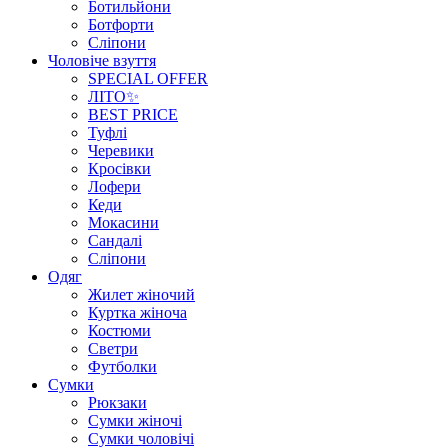
Ботильйони
Ботфорти
Сліпони
Чоловіче взуття
SPECIAL OFFER
ЛІТО✨
BEST PRICE
Туфлі
Черевики
Кросівки
Лофери
Кеди
Мокасини
Сандалі
Сліпони
Одяг
Жилет жіночий
Куртка жіноча
Костюми
Светри
Футболки
Сумки
Рюкзаки
Сумки жіночі
Сумки чоловічі