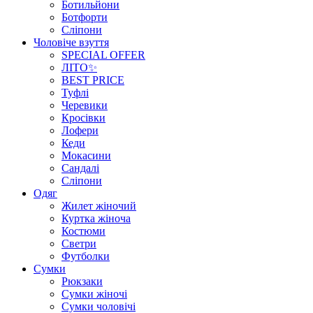
Ботильйони
Ботфорти
Сліпони
Чоловіче взуття
SPECIAL OFFER
ЛІТО✨
BEST PRICE
Туфлі
Черевики
Кросівки
Лофери
Кеди
Мокасини
Сандалі
Сліпони
Одяг
Жилет жіночий
Куртка жіноча
Костюми
Светри
Футболки
Сумки
Рюкзаки
Сумки жіночі
Сумки чоловічі