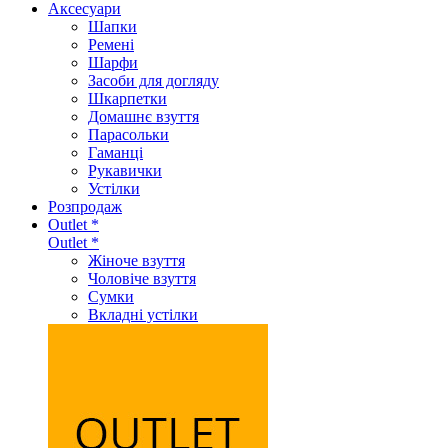
Аксеcуари
Шапки
Ремені
Шарфи
Засоби для догляду
Шкарпетки
Домашнє взуття
Парасольки
Гаманці
Рукавички
Устілки
Розпродаж
Outlet *
Outlet *
Жіноче взуття
Чоловіче взуття
Сумки
Вкладні устілки