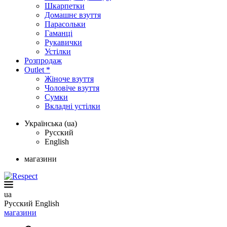
Шкарпетки
Домашнє взуття
Парасольки
Гаманці
Рукавички
Устілки
Розпродаж
Outlet *
Жіноче взуття
Чоловіче взуття
Сумки
Вкладні устілки
Українська (ua)
Русский
English
магазини
ua
Русский
English
магазини