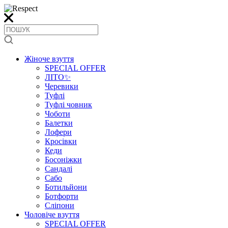
Жіноче взуття
SPECIAL OFFER
ЛІТО✨
Черевики
Туфлі
Туфлі човник
Чоботи
Балетки
Лофери
Кросівки
Кеди
Босоніжки
Сандалі
Сабо
Ботильйони
Ботфорти
Сліпони
Чоловіче взуття
SPECIAL OFFER