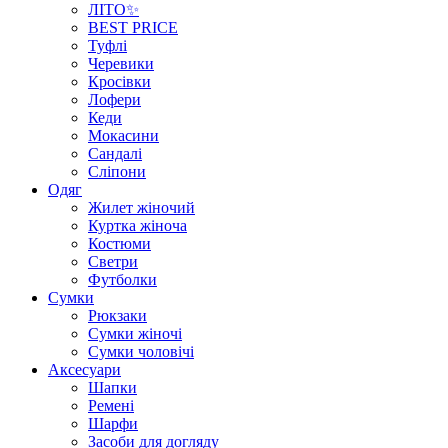
ЛІТО✨
BEST PRICE
Туфлі
Черевики
Кросівки
Лофери
Кеди
Мокасини
Сандалі
Сліпони
Одяг
Жилет жіночий
Куртка жіноча
Костюми
Светри
Футболки
Сумки
Рюкзаки
Сумки жіночі
Сумки чоловічі
Аксеcуари
Шапки
Ремені
Шарфи
Засоби для догляду