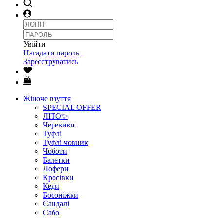
Увійти
Нагадати пароль
Зареєструватись
Жіноче взуття
SPECIAL OFFER
ЛІТО✨
Черевики
Туфлі
Туфлі човник
Чоботи
Балетки
Лофери
Кросівки
Кеди
Босоніжки
Сандалі
Сабо