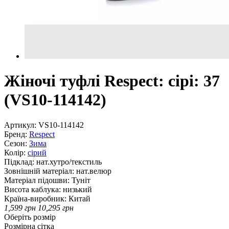
Жіночі туфлі Respect: сірі: 37
(VS10-114142)
Артикул:
VS10-114142
Бренд:
Respect
Сезон:
Зима
Колір:
сірий
Підклад:
нат.хутро/текстиль
Зовнішній матеріал:
нат.велюр
Матеріал підошви:
Туніт
Висота каблука:
низький
Країна-виробник:
Китай
1,599
грн
10,295
грн
Оберіть розмір
Розмірна сітка