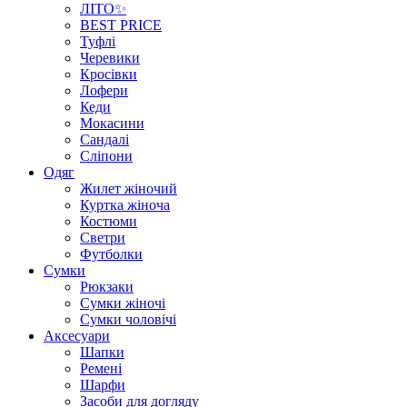
ЛІТО✨
BEST PRICE
Туфлі
Черевики
Кросівки
Лофери
Кеди
Мокасини
Сандалі
Сліпони
Одяг
Жилет жіночий
Куртка жіноча
Костюми
Светри
Футболки
Сумки
Рюкзаки
Сумки жіночі
Сумки чоловічі
Аксеcуари
Шапки
Ремені
Шарфи
Засоби для догляду