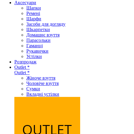
Аксеcуари
Шапки
Ремені
Шарфи
Засоби для догляду
Шкарпетки
Домашнє взуття
Парасольки
Гаманці
Рукавички
Устілки
Розпродаж
Outlet *
Outlet *
Жіноче взуття
Чоловіче взуття
Сумки
Вкладні устілки