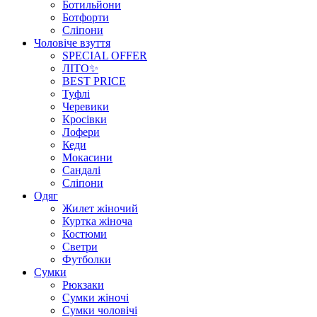
Ботильйони
Ботфорти
Сліпони
Чоловіче взуття
SPECIAL OFFER
ЛІТО✨
BEST PRICE
Туфлі
Черевики
Кросівки
Лофери
Кеди
Мокасини
Сандалі
Сліпони
Одяг
Жилет жіночий
Куртка жіноча
Костюми
Светри
Футболки
Сумки
Рюкзаки
Сумки жіночі
Сумки чоловічі