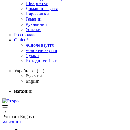
Шкарпетки
Домашнє взуття
Парасольки
Гаманці
Рукавички
Устілки
Розпродаж
Outlet *
Жіноче взуття
Чоловіче взуття
Сумки
Вкладні устілки
Українська (ua)
Русский
English
магазини
ua
Русский
English
магазини