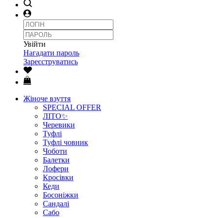
Увійти
Нагадати пароль
Зареєструватись
Жіноче взуття
SPECIAL OFFER
ЛІТО✨
Черевики
Туфлі
Туфлі човник
Чоботи
Балетки
Лофери
Кросівки
Кеди
Босоніжки
Сандалі
Сабо