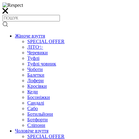
Жіноче взуття
SPECIAL OFFER
ЛІТО✨
Черевики
Туфлі
Туфлі човник
Чоботи
Балетки
Лофери
Кросівки
Кеди
Босоніжки
Сандалі
Сабо
Ботильйони
Ботфорти
Сліпони
Чоловіче взуття
SPECIAL OFFER