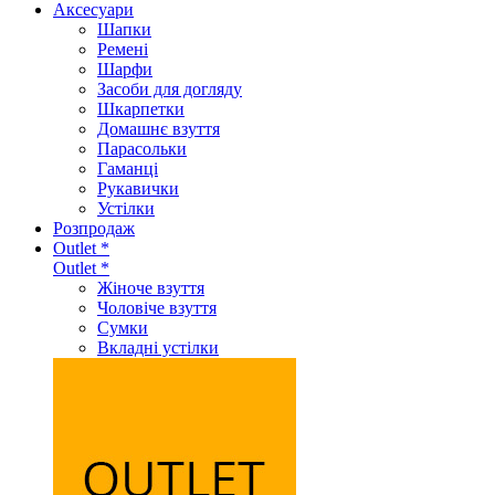
Аксеcуари
Шапки
Ремені
Шарфи
Засоби для догляду
Шкарпетки
Домашнє взуття
Парасольки
Гаманці
Рукавички
Устілки
Розпродаж
Outlet *
Outlet *
Жіноче взуття
Чоловіче взуття
Сумки
Вкладні устілки