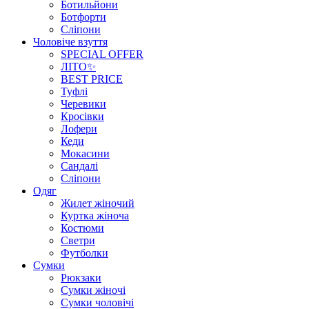
Ботильйони
Ботфорти
Сліпони
Чоловіче взуття
SPECIAL OFFER
ЛІТО✨
BEST PRICE
Туфлі
Черевики
Кросівки
Лофери
Кеди
Мокасини
Сандалі
Сліпони
Одяг
Жилет жіночий
Куртка жіноча
Костюми
Светри
Футболки
Сумки
Рюкзаки
Сумки жіночі
Сумки чоловічі