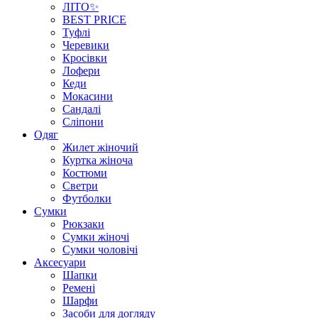
ЛІТО✨
BEST PRICE
Туфлі
Черевики
Кросівки
Лофери
Кеди
Мокасини
Сандалі
Сліпони
Одяг
Жилет жіночий
Куртка жіноча
Костюми
Светри
Футболки
Сумки
Рюкзаки
Сумки жіночі
Сумки чоловічі
Аксеcуари
Шапки
Ремені
Шарфи
Засоби для догляду