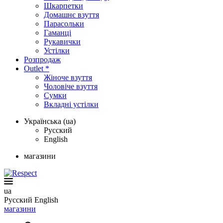
Шкарпетки
Домашнє взуття
Парасольки
Гаманці
Рукавички
Устілки
Розпродаж
Outlet *
Жіноче взуття
Чоловіче взуття
Сумки
Вкладні устілки
Українська (ua)
Русский
English
магазини
ua
Русский
English
магазини