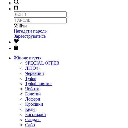
Увійти
Нагадати пароль
Зареєструватись
Жіноче взуття
SPECIAL OFFER
ЛІТО✨
Черевики
Туфлі
Туфлі човник
Чоботи
Балетки
Лофери
Кросівки
Кеди
Босоніжки
Сандалі
Сабо