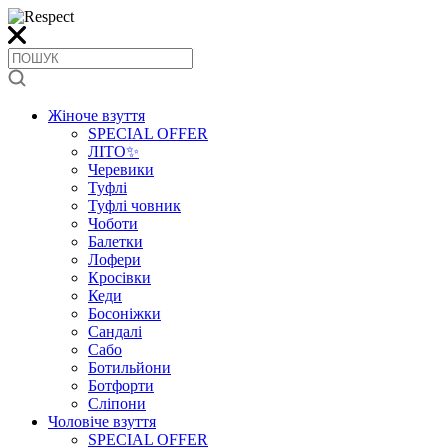
Жіноче взуття
SPECIAL OFFER
ЛІТО✨
Черевики
Туфлі
Туфлі човник
Чоботи
Балетки
Лофери
Кросівки
Кеди
Босоніжки
Сандалі
Сабо
Ботильйони
Ботфорти
Сліпони
Чоловіче взуття
SPECIAL OFFER