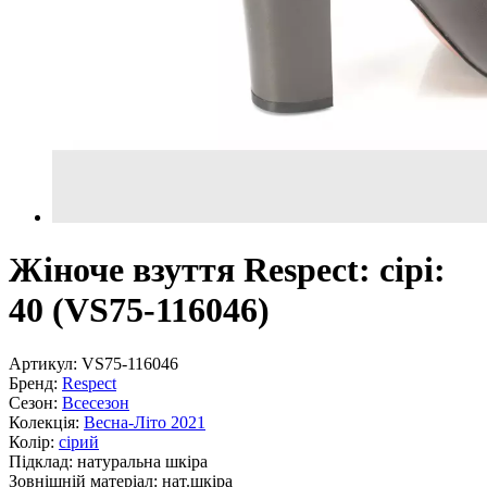
Жіноче взуття Respect: сірі:
40 (VS75-116046)
Артикул:
VS75-116046
Бренд:
Respect
Сезон:
Всесезон
Колекція:
Весна-Літо 2021
Колір:
сірий
Підклад:
натуральна шкiра
Зовнішній матеріал:
нат.шкіра