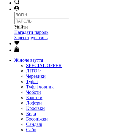
Увійти
Нагадати пароль
Зареєструватись
Жіноче взуття
SPECIAL OFFER
ЛІТО✨
Черевики
Туфлі
Туфлі човник
Чоботи
Балетки
Лофери
Кросівки
Кеди
Босоніжки
Сандалі
Сабо