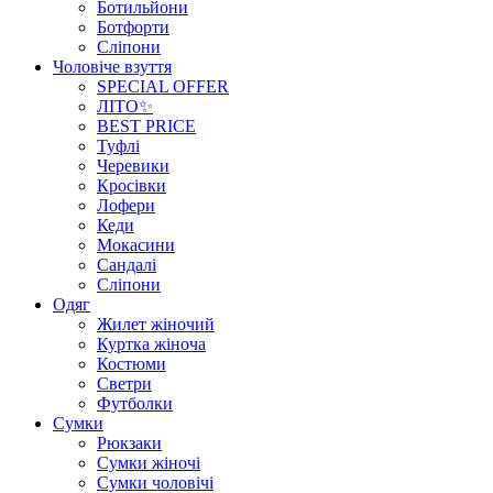
Ботильйони
Ботфорти
Сліпони
Чоловіче взуття
SPECIAL OFFER
ЛІТО✨
BEST PRICE
Туфлі
Черевики
Кросівки
Лофери
Кеди
Мокасини
Сандалі
Сліпони
Одяг
Жилет жіночий
Куртка жіноча
Костюми
Светри
Футболки
Сумки
Рюкзаки
Сумки жіночі
Сумки чоловічі