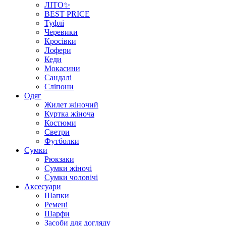
ЛІТО✨
BEST PRICE
Туфлі
Черевики
Кросівки
Лофери
Кеди
Мокасини
Сандалі
Сліпони
Одяг
Жилет жіночий
Куртка жіноча
Костюми
Светри
Футболки
Сумки
Рюкзаки
Сумки жіночі
Сумки чоловічі
Аксеcуари
Шапки
Ремені
Шарфи
Засоби для догляду