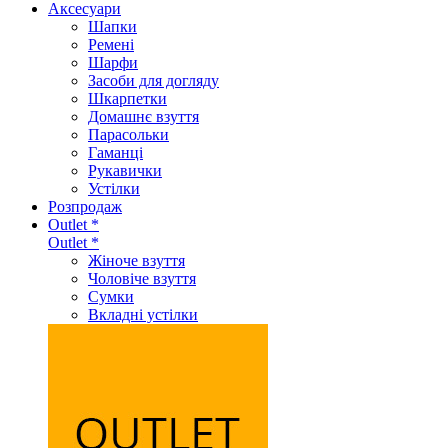
Аксеcуари
Шапки
Ремені
Шарфи
Засоби для догляду
Шкарпетки
Домашнє взуття
Парасольки
Гаманці
Рукавички
Устілки
Розпродаж
Outlet *
Outlet *
Жіноче взуття
Чоловіче взуття
Сумки
Вкладні устілки