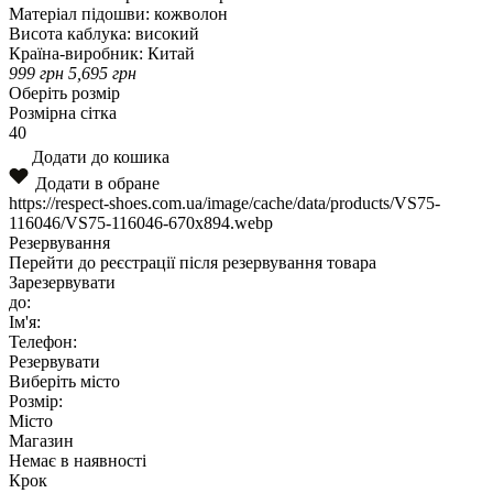
Матеріал підошви:
кожволон
Висота каблука:
високий
Країна-виробник:
Китай
999
грн
5,695
грн
Оберіть розмір
Розмірна сітка
40
Додати до кошика
Додати в обране
https://respect-shoes.com.ua/image/cache/data/products/VS75-
116046/VS75-116046-670x894.webp
Резервування
Перейти до реєстрації після резервування товара
Зарезервувати
до:
Ім'я:
Телефон:
Резервувати
Виберіть місто
Розмір:
Місто
Магазин
Немає в наявності
Крок