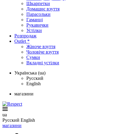
Шкарпетки
Домашнє взуття
Парасольки
Гаманці
Рукавички
Устілки
Розпродаж
Outlet *
Жіноче взуття
Чоловіче взуття
Сумки
Вкладні устілки
Українська (ua)
Русский
English
магазини
ua
Русский
English
магазини