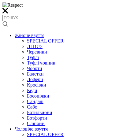
Жіноче взуття
SPECIAL OFFER
ЛІТО✨
Черевики
Туфлі
Туфлі човник
Чоботи
Балетки
Лофери
Кросівки
Кеди
Босоніжки
Сандалі
Сабо
Ботильйони
Ботфорти
Сліпони
Чоловіче взуття
SPECIAL OFFER