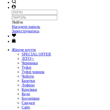
Увійти
Нагадати пароль
Зареєструватись
Жіноче взуття
SPECIAL OFFER
ЛІТО✨
Черевики
Туфлі
Туфлі човник
Чоботи
Балетки
Лофери
Кросівки
Кеди
Босоніжки
Сандалі
Сабо