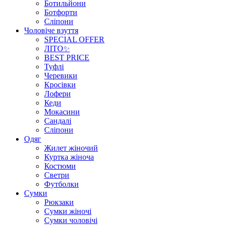
Ботильйони
Ботфорти
Сліпони
Чоловіче взуття
SPECIAL OFFER
ЛІТО✨
BEST PRICE
Туфлі
Черевики
Кросівки
Лофери
Кеди
Мокасини
Сандалі
Сліпони
Одяг
Жилет жіночий
Куртка жіноча
Костюми
Светри
Футболки
Сумки
Рюкзаки
Сумки жіночі
Сумки чоловічі