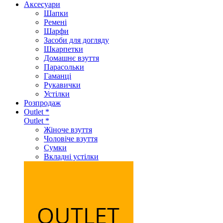
Аксеcуари
Шапки
Ремені
Шарфи
Засоби для догляду
Шкарпетки
Домашнє взуття
Парасольки
Гаманці
Рукавички
Устілки
Розпродаж
Outlet *
Outlet *
Жіноче взуття
Чоловіче взуття
Сумки
Вкладні устілки