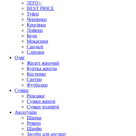
ЛІТО✨
BEST PRICE
Туфлі
Черевики
Кросівки
Лофери
Кеди
Мокасини
Сандалі
Сліпони
Одяг
Жилет жіночий
Куртка жіноча
Костюми
Светри
Футболки
Сумки
Рюкзаки
Сумки жіночі
Сумки чоловічі
Аксеcуари
Шапки
Ремені
Шарфи
Засоби для догляду