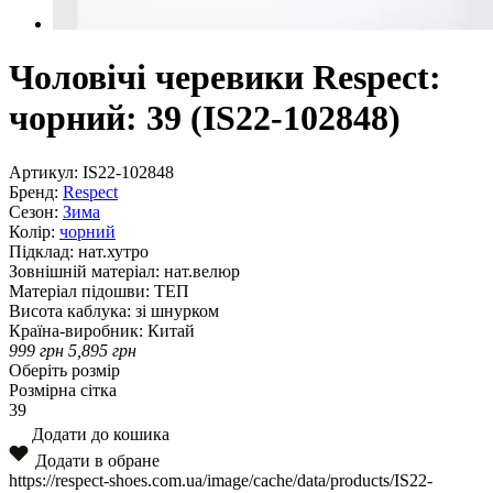
Чоловічі черевики Respect:
чорний: 39 (IS22-102848)
Артикул:
IS22-102848
Бренд:
Respect
Сезон:
Зима
Колір:
чорний
Підклад:
нат.хутро
Зовнішній матеріал:
нат.велюр
Матеріал підошви:
ТЕП
Висота каблука:
зі шнурком
Країна-виробник:
Китай
999
грн
5,895
грн
Оберіть розмір
Розмірна сітка
39
Додати до кошика
Додати в обране
https://respect-shoes.com.ua/image/cache/data/products/IS22-