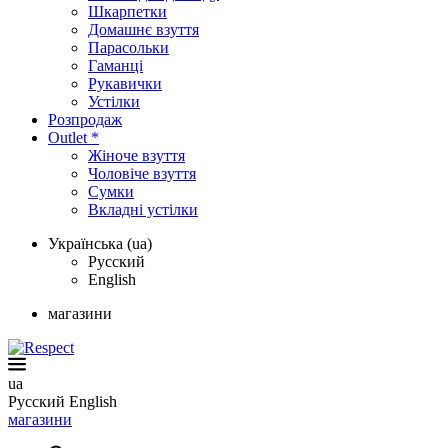
Шкарпетки
Домашнє взуття
Парасольки
Гаманці
Рукавички
Устілки
Розпродаж
Outlet *
Жіноче взуття
Чоловіче взуття
Сумки
Вкладні устілки
Українська (ua)
Русский
English
магазини
ua
Русский
English
магазини