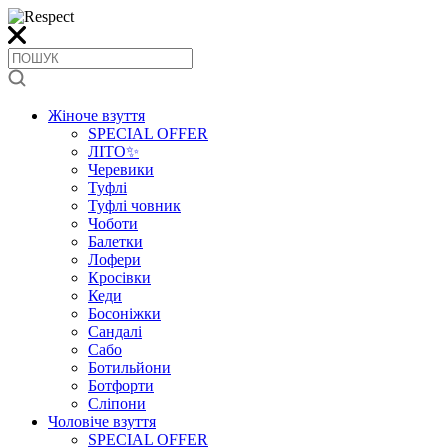
Жіноче взуття
SPECIAL OFFER
ЛІТО✨
Черевики
Туфлі
Туфлі човник
Чоботи
Балетки
Лофери
Кросівки
Кеди
Босоніжки
Сандалі
Сабо
Ботильйони
Ботфорти
Сліпони
Чоловіче взуття
SPECIAL OFFER