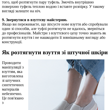
того, щоб розтягнути пару туфель. Змочіть внутрішню
поверхню туфель теплою водою і вставте розпірку. У такому
вигляді залиште на ніч.
9. Звернутися в взуттєву майстерню.
Якщо ви переживаєте, що зіпсуєте нове взуття або спробували
один зі способів, але туфлі розтягнути не вдалось, зверніться
до професіоналів. Майстри з взуттєвого цеху точно знають як
розтягнути взуття і не нашкодити її зовнішньому вигляду або
конструкції.
Як розтягнути взуття зі штучної шкіри
Проводити
маніпуляції з
взуттям, яка
виготовлена ​​
зі штучних
синтетичних
матеріалів
небезпечно.
Це пов'язано
з