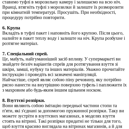
ставимо туфлі в морозильну камеру і залишаємо на всю ніч.
Вранці, втягніть туфлі з морозилки й залиште їх розморозити
при кімнатній температурі. Просушіть. При необхідності,
процедуру потрібно повторити.
6. Крупа
Вкладіть в туфлі пакет і наповніть його крупою. Після цього,
налийте в пакет теплу воду і залиште на ніч. Крупа розбухне і
розтягне матеріал.
7. Спеціальний спрей.
Це, мабуть, найгуманніший засіб впливу. У супермаркеті ви
знайдете безліч варіантів спреїв для розтягування взуття зі
шкіри, замші, нубуку та інших матеріалів. Уважно прочитайте
інструкцію і проведіть всі зазначені маніпуляції.
Найчастіше, спрей являє собою піну речовину, яку потрібно
рясно нанести на внутрішню поверхню туфель і паплюжити їх
з махровим або будь-яким іншим щільним носком.
8. Взуттєві розпірки.
Вони являють собою імітацію передньої частини стопи та
п'яти, які з'єднані за допомогою пружинної розпірки. Таку ви
можете зустріти в взуттєвих магазинах, в моделях взуття
стоять на вітрині. Такі розпірки придатні не тільки для того,
щоб взуття красиво виглядала на вітринах магазинів, а й для