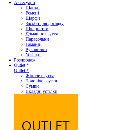
Аксеcуари
Шапки
Ремені
Шарфи
Засоби для догляду
Шкарпетки
Домашнє взуття
Парасольки
Гаманці
Рукавички
Устілки
Розпродаж
Outlet *
Outlet *
Жіноче взуття
Чоловіче взуття
Сумки
Вкладні устілки