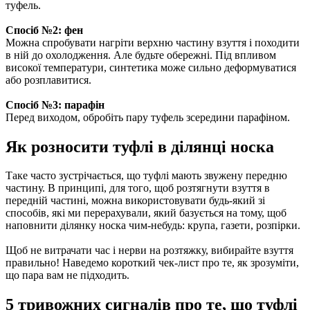
туфель.
Спосіб №2: фен
Можна спробувати нагріти верхню частину взуття і походити
в ній до охолодження. Але будьте обережні. Під впливом
високої температури, синтетика може сильно деформуватися
або розплавитися.
Спосіб №3: парафін
Перед виходом, обробіть пару туфель зсередини парафіном.
Як розносити туфлі в ділянці носка
Таке часто зустрічається, що туфлі мають звужену передню
частину. В принципі, для того, щоб розтягнути взуття в
передній частині, можна використовувати будь-який зі
способів, які ми перерахували, який базується на тому, щоб
наповнити ділянку носка чим-небудь: крупа, газети, розпірки.
Щоб не витрачати час і нерви на розтяжку, вибирайте взуття
правильно! Наведемо короткий чек-лист про те, як зрозуміти,
що пара вам не підходить.
5 тривожних сигналів про те, що туфлі