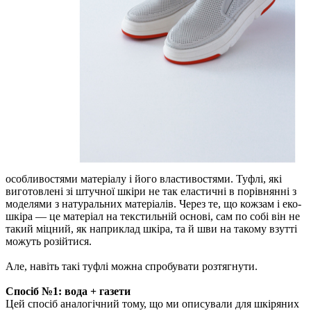
особливостями матеріалу і його властивостями. Туфлі, які
виготовлені зі штучної шкіри не так еластичні в порівнянні з
моделями з натуральних матеріалів. Через те, що кожзам і еко-
шкіра — це матеріал на текстильній основі, сам по собі він не
такий міцний, як наприклад шкіра, та й шви на такому взутті
можуть розійтися.
Але, навіть такі туфлі можна спробувати розтягнути.
Спосіб №1: вода + газети
Цей спосіб аналогічний тому, що ми описували для шкіряних