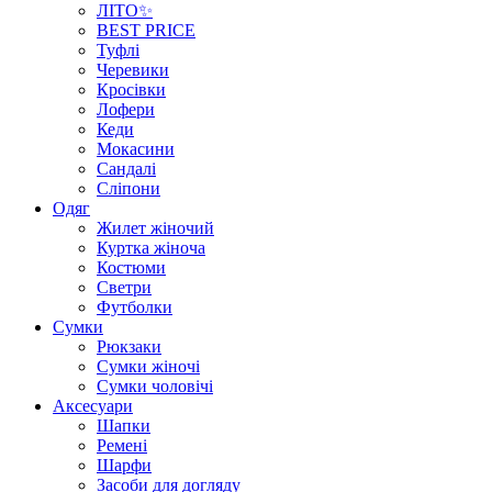
ЛІТО✨
BEST PRICE
Туфлі
Черевики
Кросівки
Лофери
Кеди
Мокасини
Сандалі
Сліпони
Одяг
Жилет жіночий
Куртка жіноча
Костюми
Светри
Футболки
Сумки
Рюкзаки
Сумки жіночі
Сумки чоловічі
Аксеcуари
Шапки
Ремені
Шарфи
Засоби для догляду