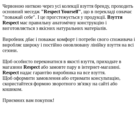
Червоною ниткою через усі колекції взуття бренду, проходить
основний меседж
"Respect Yourself"
, що в перекладі означає
"поважай себе". І це прогстежується у продукції.
Взуття
Respect
має правильну анатомічну конструкцію і
виготовляється з якісних натуральних матеріалів.
Виробник дбає і поважає комфорт і потреби свого споживача і
виробляє широку і постійно оновлювану лінійку взуття на всі
сезони.
Щоб особисто переконатися в якості взуття, приходьте в
магазини
Respect
або замовте пару в інтернет-магазині.
Respect
надає гарантію виробника на все взуття.
Щоб оформити замовлення або отримати консультацію,
скористайтеся формою зворотного зв'язку на сайті або
кошиком.
Приємних вам покупок!
⠀
⠀
⠀
⠀