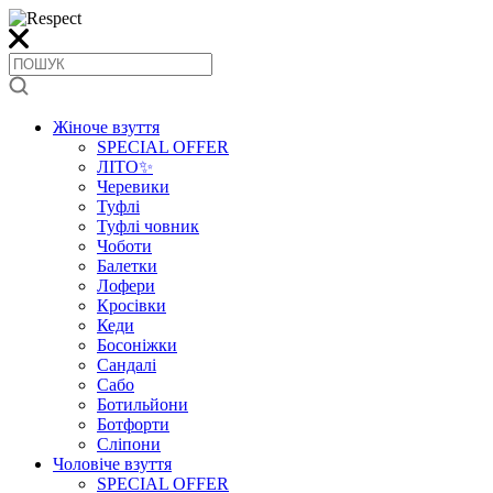
Жіноче взуття
SPECIAL OFFER
ЛІТО✨
Черевики
Туфлі
Туфлі човник
Чоботи
Балетки
Лофери
Кросівки
Кеди
Босоніжки
Сандалі
Сабо
Ботильйони
Ботфорти
Сліпони
Чоловіче взуття
SPECIAL OFFER