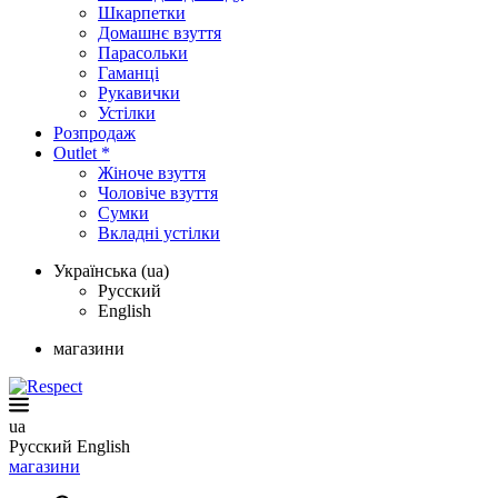
Шкарпетки
Домашнє взуття
Парасольки
Гаманці
Рукавички
Устілки
Розпродаж
Outlet *
Жіноче взуття
Чоловіче взуття
Сумки
Вкладні устілки
Українська (ua)
Русский
English
магазини
ua
Русский
English
магазини