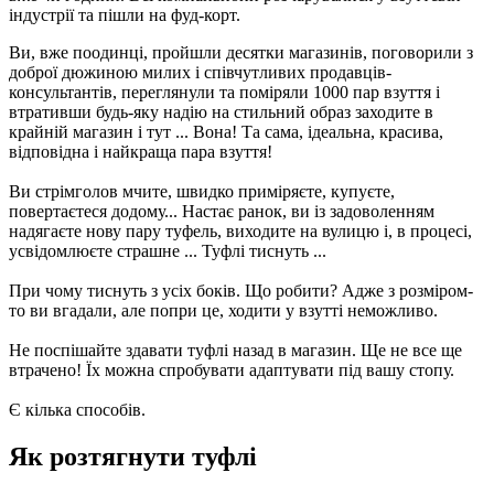
індустрії та пішли на фуд-корт.
Ви, вже поодинці, пройшли десятки магазинів, поговорили з
доброї дюжиною милих і співчутливих продавців-
консультантів, переглянули та поміряли 1000 пар взуття і
втративши будь-яку надію на стильний образ заходите в
крайній магазин і тут ... Вона! Та сама, ідеальна, красива,
відповідна і найкраща пара взуття!
Ви стрімголов мчите, швидко приміряєте, купуєте,
повертаєтеся додому... Настає ранок, ви із задоволенням
надягаєте нову пару туфель, виходите на вулицю і, в процесі,
усвідомлюєте страшне ... Туфлі тиснуть ...
При чому тиснуть з усіх боків. Що робити? Адже з розміром-
то ви вгадали, але попри це, ходити у взутті неможливо.
Не поспішайте здавати туфлі назад в магазин. Ще не все ще
втрачено! Їх можна спробувати адаптувати під вашу стопу.
Є кілька способів.
Як розтягнути туфлі