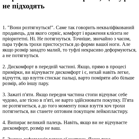
не підходять
1. "Вони розтягнуться!". Саме так говорить некваліфікований
продавець, для якого сервіс, комфорт і враження клієнта не
пріоритетні. Ні. Не потягнуться. Точніше, звичайно з часом,
пара туфель трохи пристосується до форми вашої ноги. Але
якщо розмір занадто малий, то туфлі некрасиво деформуються,
а не потягнуться.
2. Дискомфорт в передній частині. Якщо, прямо в процесі
примірки, ви відчуваєте дискомфорт і є, нехай навіть легке,
відчуття, що взуття стискає пальці, варто поміряти або більше
розмір, або іншу пару.
3. Зажаті п'яти. Якщо передня частина стопи відчуває себе
чудово, але тісно в п'яті, не варто здійснювати покупку. П'ята
не розтягнеться, а до того моменту поки взуття хоч трохи
потягнеться, ви станете оптовим покупцем лейкопластиру.
4. Випирає великий палець. Навіть, якщо ви не відчуваєте
дискомфорт, розмір не ваш.