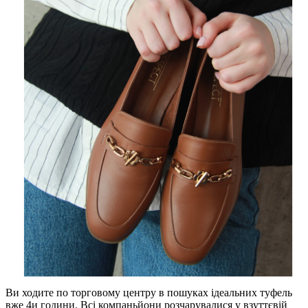
Ви ходите по торговому центру в пошуках ідеальних туфель
вже 4и години. Всі компаньйони розчарувалися у взуттєвій