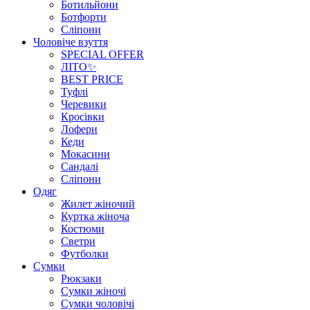
Ботильйони
Ботфорти
Сліпони
Чоловіче взуття
SPECIAL OFFER
ЛІТО✨
BEST PRICE
Туфлі
Черевики
Кросівки
Лофери
Кеди
Мокасини
Сандалі
Сліпони
Одяг
Жилет жіночий
Куртка жіноча
Костюми
Светри
Футболки
Сумки
Рюкзаки
Сумки жіночі
Сумки чоловічі