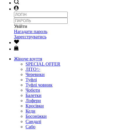
Увійти
Нагадати пароль
Зареєструватись
Жіноче взуття
SPECIAL OFFER
ЛІТО✨
Черевики
Туфлі
Туфлі човник
Чоботи
Балетки
Лофери
Кросівки
Кеди
Босоніжки
Сандалі
Сабо