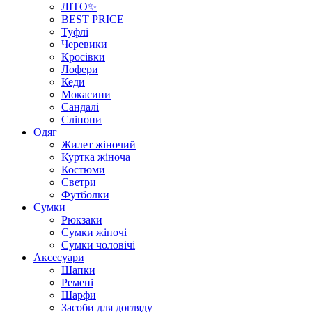
ЛІТО✨
BEST PRICE
Туфлі
Черевики
Кросівки
Лофери
Кеди
Мокасини
Сандалі
Сліпони
Одяг
Жилет жіночий
Куртка жіноча
Костюми
Светри
Футболки
Сумки
Рюкзаки
Сумки жіночі
Сумки чоловічі
Аксеcуари
Шапки
Ремені
Шарфи
Засоби для догляду