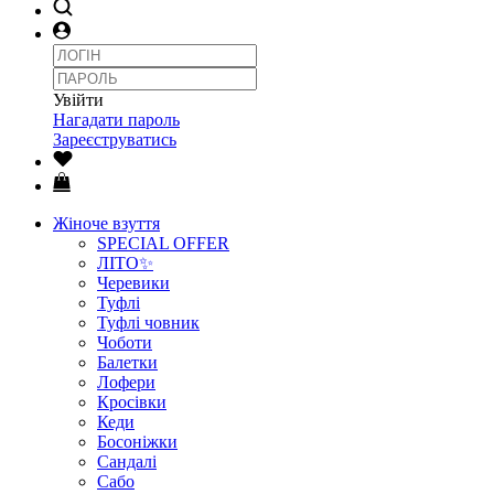
Увійти
Нагадати пароль
Зареєструватись
Жіноче взуття
SPECIAL OFFER
ЛІТО✨
Черевики
Туфлі
Туфлі човник
Чоботи
Балетки
Лофери
Кросівки
Кеди
Босоніжки
Сандалі
Сабо