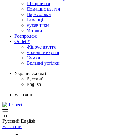
Шкарпетки
Домашнє взуття
Парасольки
Гаманці
Рукавички
Устілки
Розпродаж
Outlet *
Жіноче взуття
Чоловіче взуття
Сумки
Вкладні устілки
Українська (ua)
Русский
English
магазини
ua
Русский
English
магазини