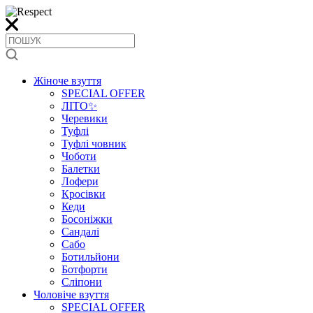
Жіноче взуття
SPECIAL OFFER
ЛІТО✨
Черевики
Туфлі
Туфлі човник
Чоботи
Балетки
Лофери
Кросівки
Кеди
Босоніжки
Сандалі
Сабо
Ботильйони
Ботфорти
Сліпони
Чоловіче взуття
SPECIAL OFFER