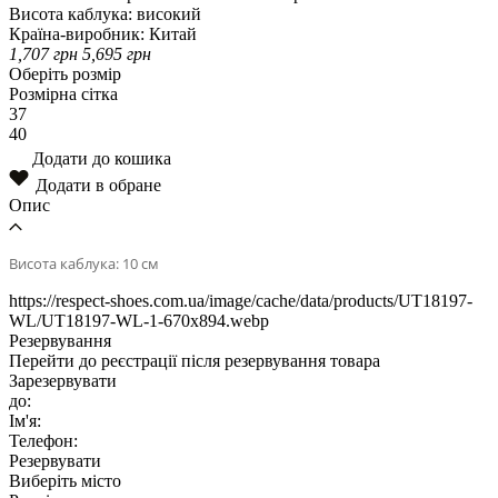
Висота каблука:
високий
Країна-виробник:
Китай
1,707
грн
5,695
грн
Оберіть розмір
Розмірна сітка
37
40
Додати до кошика
Додати в обране
Опис
Висота каблука: 10 см
https://respect-shoes.com.ua/image/cache/data/products/UT18197-
WL/UT18197-WL-1-670x894.webp
Резервування
Перейти до реєстрації після резервування товара
Зарезервувати
до:
Ім'я:
Телефон:
Резервувати
Виберіть місто