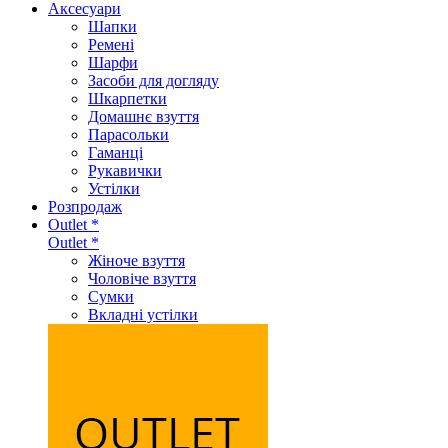
Аксеcуари
Шапки
Ремені
Шарфи
Засоби для догляду
Шкарпетки
Домашнє взуття
Парасольки
Гаманці
Рукавички
Устілки
Розпродаж
Outlet *
Outlet *
Жіноче взуття
Чоловіче взуття
Сумки
Вкладні устілки