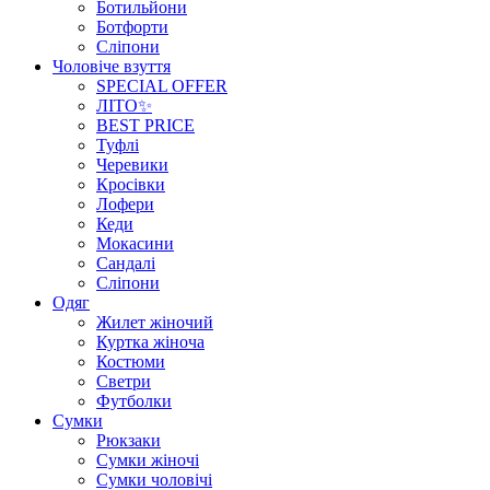
Ботильйони
Ботфорти
Сліпони
Чоловіче взуття
SPECIAL OFFER
ЛІТО✨
BEST PRICE
Туфлі
Черевики
Кросівки
Лофери
Кеди
Мокасини
Сандалі
Сліпони
Одяг
Жилет жіночий
Куртка жіноча
Костюми
Светри
Футболки
Сумки
Рюкзаки
Сумки жіночі
Сумки чоловічі