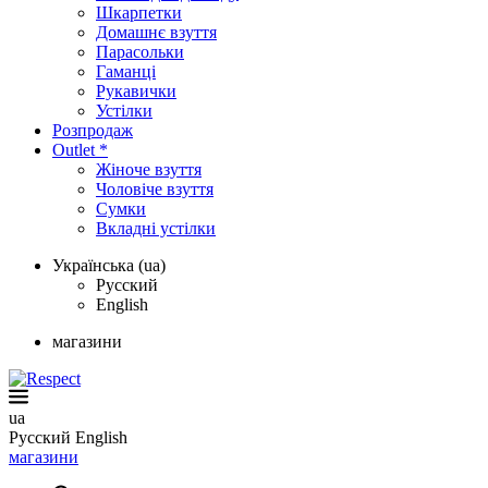
Шкарпетки
Домашнє взуття
Парасольки
Гаманці
Рукавички
Устілки
Розпродаж
Outlet *
Жіноче взуття
Чоловіче взуття
Сумки
Вкладні устілки
Українська (ua)
Русский
English
магазини
ua
Русский
English
магазини