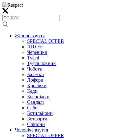
Жіноче взуття
SPECIAL OFFER
ЛІТО✨
Черевики
Туфлі
Туфлі човник
Чоботи
Балетки
Лофери
Кросівки
Кеди
Босоніжки
Сандалі
Сабо
Ботильйони
Ботфорти
Сліпони
Чоловіче взуття
SPECIAL OFFER