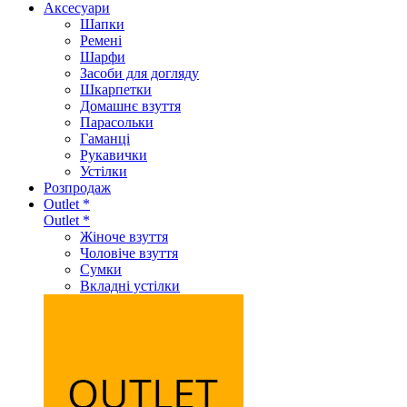
Аксеcуари
Шапки
Ремені
Шарфи
Засоби для догляду
Шкарпетки
Домашнє взуття
Парасольки
Гаманці
Рукавички
Устілки
Розпродаж
Outlet *
Outlet *
Жіноче взуття
Чоловіче взуття
Сумки
Вкладні устілки