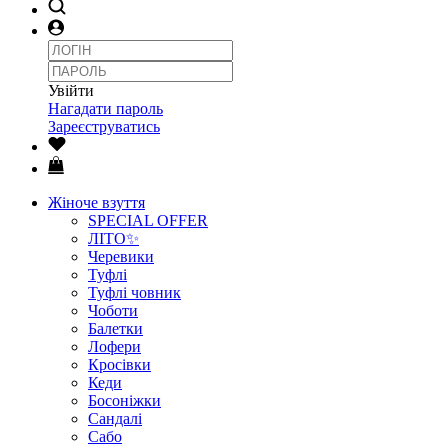
Увійти
Нагадати пароль
Зареєструватись
Жіноче взуття
SPECIAL OFFER
ЛІТО✨
Черевики
Туфлі
Туфлі човник
Чоботи
Балетки
Лофери
Кросівки
Кеди
Босоніжки
Сандалі
Сабо