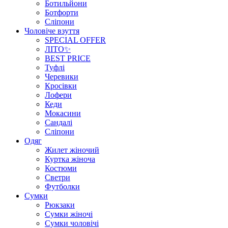
Ботильйони
Ботфорти
Сліпони
Чоловіче взуття
SPECIAL OFFER
ЛІТО✨
BEST PRICE
Туфлі
Черевики
Кросівки
Лофери
Кеди
Мокасини
Сандалі
Сліпони
Одяг
Жилет жіночий
Куртка жіноча
Костюми
Светри
Футболки
Сумки
Рюкзаки
Сумки жіночі
Сумки чоловічі