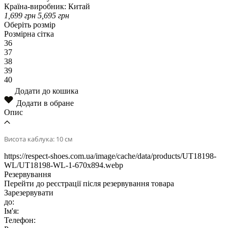
Країна-виробник:
Китай
1,699
грн
5,695
грн
Оберіть розмір
Розмірна сітка
36
37
38
39
40
Додати до кошика
Додати в обране
Опис
Висота каблука: 10 см
https://respect-shoes.com.ua/image/cache/data/products/UT18198-
WL/UT18198-WL-1-670x894.webp
Резервування
Перейти до реєстрації після резервування товара
Зарезервувати
до:
Ім'я:
Телефон: