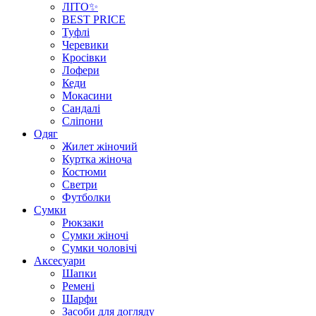
ЛІТО✨
BEST PRICE
Туфлі
Черевики
Кросівки
Лофери
Кеди
Мокасини
Сандалі
Сліпони
Одяг
Жилет жіночий
Куртка жіноча
Костюми
Светри
Футболки
Сумки
Рюкзаки
Сумки жіночі
Сумки чоловічі
Аксеcуари
Шапки
Ремені
Шарфи
Засоби для догляду