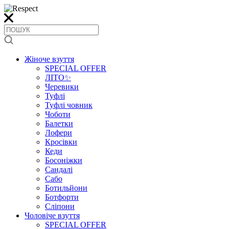
Жіноче взуття
SPECIAL OFFER
ЛІТО✨
Черевики
Туфлі
Туфлі човник
Чоботи
Балетки
Лофери
Кросівки
Кеди
Босоніжки
Сандалі
Сабо
Ботильйони
Ботфорти
Сліпони
Чоловіче взуття
SPECIAL OFFER