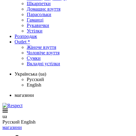
Шкарпетки
Домашнє взуття
Парасольки
Гаманці
Рукавички
Устілки
Розпродаж
Outlet *
Жіноче взуття
Чоловіче взуття
Сумки
Вкладні устілки
Українська (ua)
Русский
English
магазини
ua
Русский
English
магазини