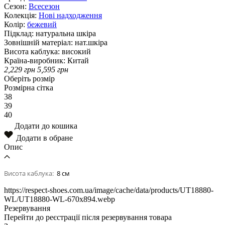
Сезон:
Всесезон
Колекція:
Нові надходження
Колір:
бежевий
Підклад:
натуральна шкiра
Зовнішній матеріал:
нат.шкіра
Висота каблука:
високий
Країна-виробник:
Китай
2,229
грн
5,595
грн
Оберіть розмір
Розмірна сітка
38
39
40
Додати до кошика
Додати в обране
Опис
Висота каблука:
8 см
https://respect-shoes.com.ua/image/cache/data/products/UT18880-
WL/UT18880-WL-670x894.webp
Резервування
Перейти до реєстрації після резервування товара