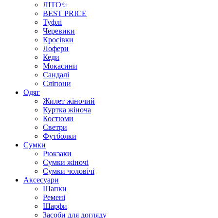
ЛІТО✨
BEST PRICE
Туфлі
Черевики
Кросівки
Лофери
Кеди
Мокасини
Сандалі
Сліпони
Одяг
Жилет жіночий
Куртка жіноча
Костюми
Светри
Футболки
Сумки
Рюкзаки
Сумки жіночі
Сумки чоловічі
Аксеcуари
Шапки
Ремені
Шарфи
Засоби для догляду