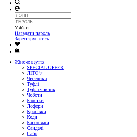
Увійти
Нагадати пароль
Зареєструватись
Жіноче взуття
SPECIAL OFFER
ЛІТО✨
Черевики
Туфлі
Туфлі човник
Чоботи
Балетки
Лофери
Кросівки
Кеди
Босоніжки
Сандалі
Сабо