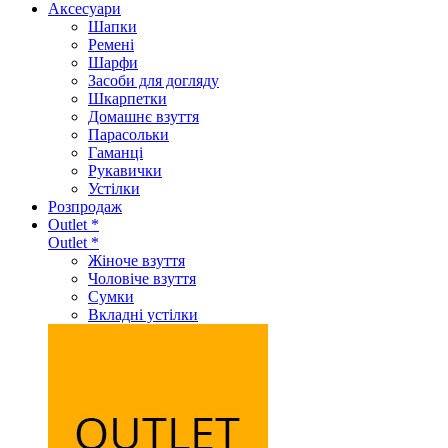
Аксеcуари
Шапки
Ремені
Шарфи
Засоби для догляду
Шкарпетки
Домашнє взуття
Парасольки
Гаманці
Рукавички
Устілки
Розпродаж
Outlet *
Outlet *
Жіноче взуття
Чоловіче взуття
Сумки
Вкладні устілки