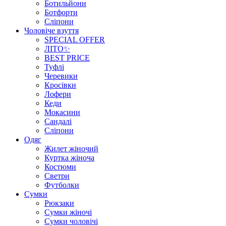
Ботильйони
Ботфорти
Сліпони
Чоловіче взуття
SPECIAL OFFER
ЛІТО✨
BEST PRICE
Туфлі
Черевики
Кросівки
Лофери
Кеди
Мокасини
Сандалі
Сліпони
Одяг
Жилет жіночий
Куртка жіноча
Костюми
Светри
Футболки
Сумки
Рюкзаки
Сумки жіночі
Сумки чоловічі