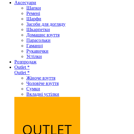
Аксеcуари
Шапки
Ремені
Шарфи
Засоби для догляду
Шкарпетки
Домашнє взуття
Парасольки
Гаманці
Рукавички
Устілки
Розпродаж
Outlet *
Outlet *
Жіноче взуття
Чоловіче взуття
Сумки
Вкладні устілки