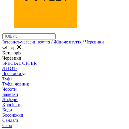
Інтернет-магазин взуття
/
Жіноче взуття
/
Черевики
Фільтр
Категорія
Черевики
SPECIAL OFFER
ЛІТО✨
Черевики
Туфлі
Туфлі човник
Чоботи
Балетки
Лофери
Кросівки
Кеди
Босоніжки
Сандалі
Сабо