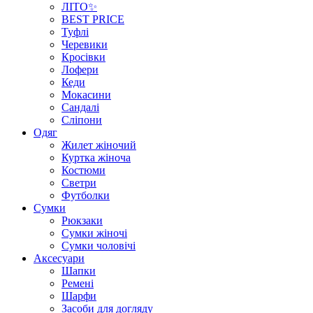
ЛІТО✨
BEST PRICE
Туфлі
Черевики
Кросівки
Лофери
Кеди
Мокасини
Сандалі
Сліпони
Одяг
Жилет жіночий
Куртка жіноча
Костюми
Светри
Футболки
Сумки
Рюкзаки
Сумки жіночі
Сумки чоловічі
Аксеcуари
Шапки
Ремені
Шарфи
Засоби для догляду