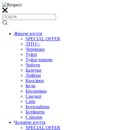
Жіноче взуття
SPECIAL OFFER
ЛІТО✨
Черевики
Туфлі
Туфлі човник
Чоботи
Балетки
Лофери
Кросівки
Кеди
Босоніжки
Сандалі
Сабо
Ботильйони
Ботфорти
Сліпони
Чоловіче взуття
SPECIAL OFFER