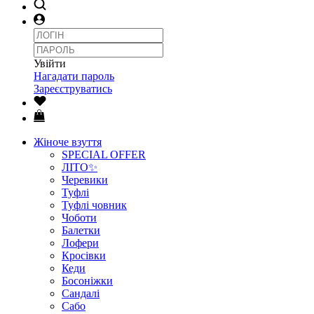
Увійти
Нагадати пароль
Зареєструватись
Жіноче взуття
SPECIAL OFFER
ЛІТО✨
Черевики
Туфлі
Туфлі човник
Чоботи
Балетки
Лофери
Кросівки
Кеди
Босоніжки
Сандалі
Сабо