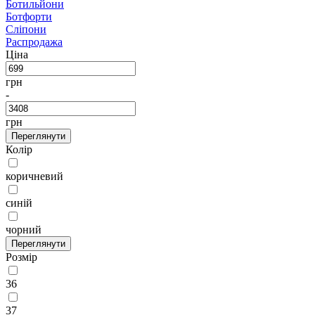
Ботильйони
Ботфорти
Сліпони
Распродажа
Ціна
грн
-
грн
Переглянути
Колір
коричневий
синій
чорний
Переглянути
Розмір
36
37