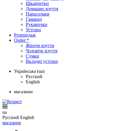
Шкарпетки
Домашнє взуття
Парасольки
Гаманці
Рукавички
Устілки
Розпродаж
Outlet *
Жіноче взуття
Чоловіче взуття
Сумки
Вкладні устілки
Українська (ua)
Русский
English
магазини
ua
Русский
English
магазини