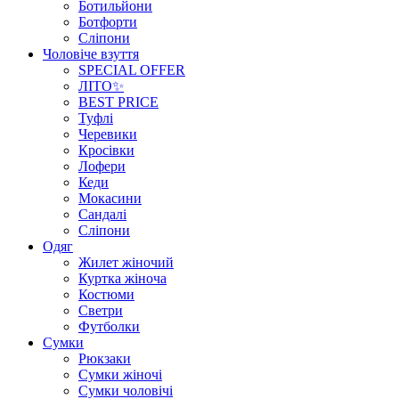
Ботильйони
Ботфорти
Сліпони
Чоловіче взуття
SPECIAL OFFER
ЛІТО✨
BEST PRICE
Туфлі
Черевики
Кросівки
Лофери
Кеди
Мокасини
Сандалі
Сліпони
Одяг
Жилет жіночий
Куртка жіноча
Костюми
Светри
Футболки
Сумки
Рюкзаки
Сумки жіночі
Сумки чоловічі