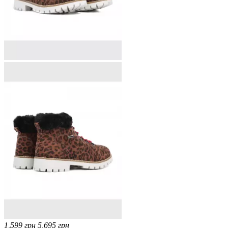
1,599
грн
5,695
грн