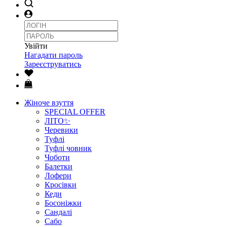
Увійти
Нагадати пароль
Зареєструватись
Жіноче взуття
SPECIAL OFFER
ЛІТО✨
Черевики
Туфлі
Туфлі човник
Чоботи
Балетки
Лофери
Кросівки
Кеди
Босоніжки
Сандалі
Сабо