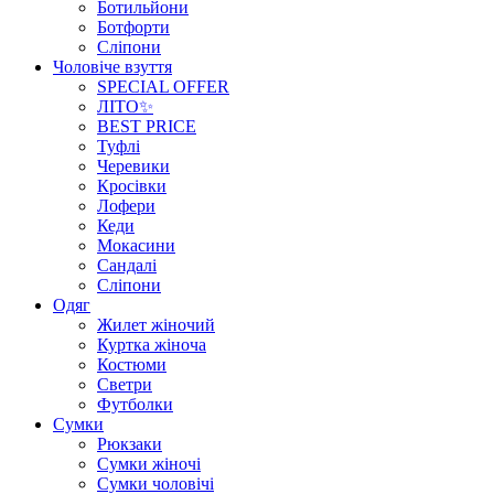
Ботильйони
Ботфорти
Сліпони
Чоловіче взуття
SPECIAL OFFER
ЛІТО✨
BEST PRICE
Туфлі
Черевики
Кросівки
Лофери
Кеди
Мокасини
Сандалі
Сліпони
Одяг
Жилет жіночий
Куртка жіноча
Костюми
Светри
Футболки
Сумки
Рюкзаки
Сумки жіночі
Сумки чоловічі