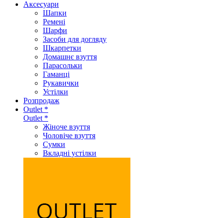
Аксеcуари
Шапки
Ремені
Шарфи
Засоби для догляду
Шкарпетки
Домашнє взуття
Парасольки
Гаманці
Рукавички
Устілки
Розпродаж
Outlet *
Outlet *
Жіноче взуття
Чоловіче взуття
Сумки
Вкладні устілки