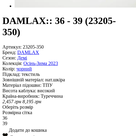
DAMLAX:: 36 - 39 (23205-
350)
Артикул:
23205-350
Бренд:
DAMLAX
Сезон:
Демі
Колекція:
Осінь-Зима 2023
Колір:
чорний
Підклад:
текстиль
Зовнішній матеріал:
нат.шкіра
Матеріал підошви:
ТПУ
Висота каблука:
високий
Країна-виробник:
Туреччина
2,457
грн
8,195
грн
Оберіть розмір
Розмірна сітка
36
39
Додати до кошика