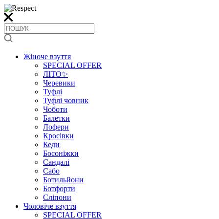
Жіноче взуття
SPECIAL OFFER
ЛІТО✨
Черевики
Туфлі
Туфлі човник
Чоботи
Балетки
Лофери
Кросівки
Кеди
Босоніжки
Сандалі
Сабо
Ботильйони
Ботфорти
Сліпони
Чоловіче взуття
SPECIAL OFFER