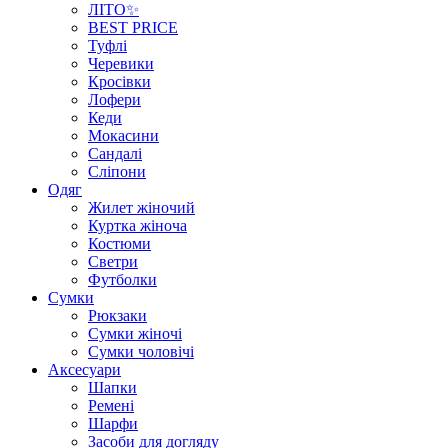
ЛІТО✨
BEST PRICE
Туфлі
Черевики
Кросівки
Лофери
Кеди
Мокасини
Сандалі
Сліпони
Одяг
Жилет жіночий
Куртка жіноча
Костюми
Светри
Футболки
Сумки
Рюкзаки
Сумки жіночі
Сумки чоловічі
Аксеcуари
Шапки
Ремені
Шарфи
Засоби для догляду