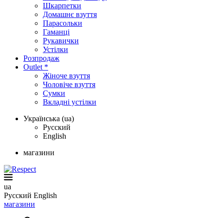
Шкарпетки
Домашнє взуття
Парасольки
Гаманці
Рукавички
Устілки
Розпродаж
Outlet *
Жіноче взуття
Чоловіче взуття
Сумки
Вкладні устілки
Українська (ua)
Русский
English
магазини
ua
Русский
English
магазини