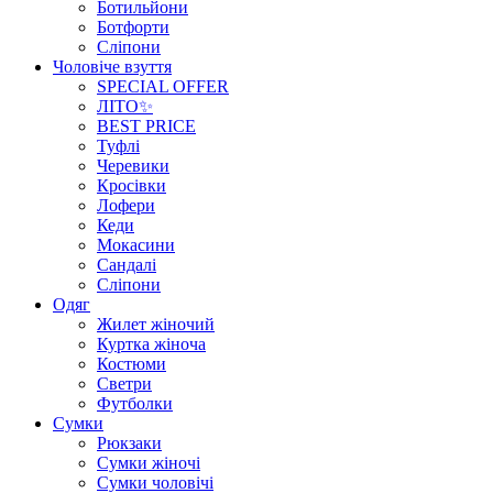
Ботильйони
Ботфорти
Сліпони
Чоловіче взуття
SPECIAL OFFER
ЛІТО✨
BEST PRICE
Туфлі
Черевики
Кросівки
Лофери
Кеди
Мокасини
Сандалі
Сліпони
Одяг
Жилет жіночий
Куртка жіноча
Костюми
Светри
Футболки
Сумки
Рюкзаки
Сумки жіночі
Сумки чоловічі