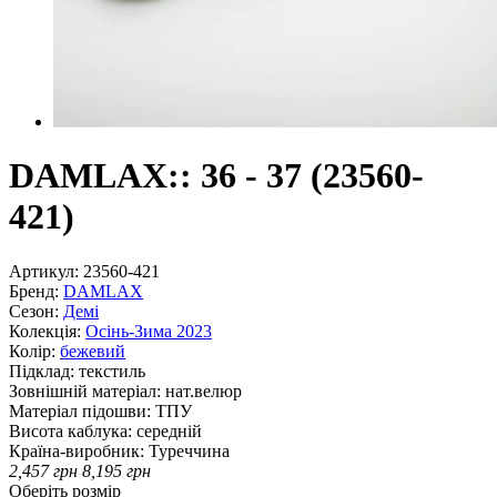
DAMLAX:: 36 - 37 (23560-
421)
Артикул:
23560-421
Бренд:
DAMLAX
Сезон:
Демі
Колекція:
Осінь-Зима 2023
Колір:
бежевий
Підклад:
текстиль
Зовнішній матеріал:
нат.велюр
Матеріал підошви:
ТПУ
Висота каблука:
середній
Країна-виробник:
Туреччина
2,457
грн
8,195
грн
Оберіть розмір