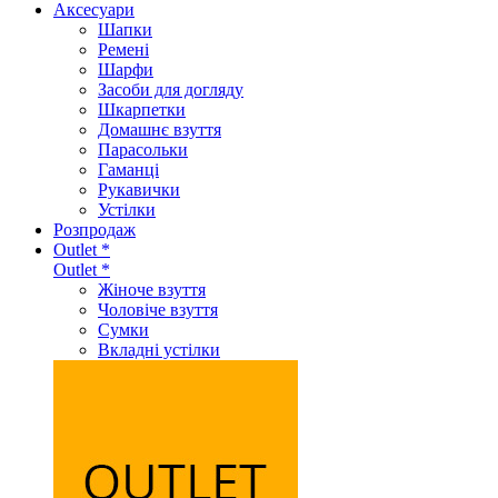
Аксеcуари
Шапки
Ремені
Шарфи
Засоби для догляду
Шкарпетки
Домашнє взуття
Парасольки
Гаманці
Рукавички
Устілки
Розпродаж
Outlet *
Outlet *
Жіноче взуття
Чоловіче взуття
Сумки
Вкладні устілки