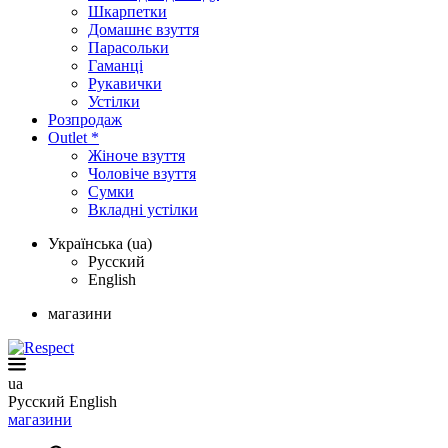
Шкарпетки
Домашнє взуття
Парасольки
Гаманці
Рукавички
Устілки
Розпродаж
Outlet *
Жіноче взуття
Чоловіче взуття
Сумки
Вкладні устілки
Українська (ua)
Русский
English
магазини
ua
Русский
English
магазини