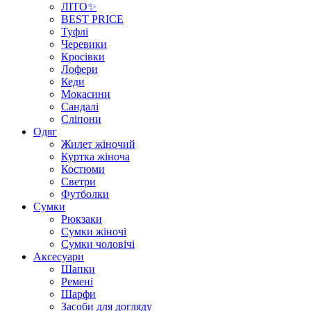
ЛІТО✨
BEST PRICE
Туфлі
Черевики
Кросівки
Лофери
Кеди
Мокасини
Сандалі
Сліпони
Одяг
Жилет жіночий
Куртка жіноча
Костюми
Светри
Футболки
Сумки
Рюкзаки
Сумки жіночі
Сумки чоловічі
Аксеcуари
Шапки
Ремені
Шарфи
Засоби для догляду