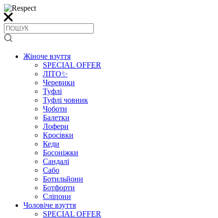
Жіноче взуття
SPECIAL OFFER
ЛІТО✨
Черевики
Туфлі
Туфлі човник
Чоботи
Балетки
Лофери
Кросівки
Кеди
Босоніжки
Сандалі
Сабо
Ботильйони
Ботфорти
Сліпони
Чоловіче взуття
SPECIAL OFFER