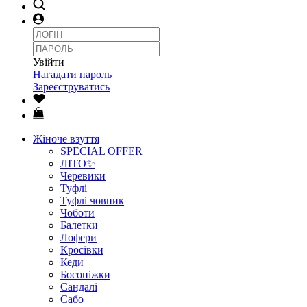
Увійти
Нагадати пароль
Зареєструватись
Жіноче взуття
SPECIAL OFFER
ЛІТО✨
Черевики
Туфлі
Туфлі човник
Чоботи
Балетки
Лофери
Кросівки
Кеди
Босоніжки
Сандалі
Сабо