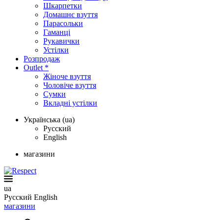
Шкарпетки
Домашнє взуття
Парасольки
Гаманці
Рукавички
Устілки
Розпродаж
Outlet *
Жіноче взуття
Чоловіче взуття
Сумки
Вкладні устілки
Українська (ua)
Русский
English
магазини
ua
Русский
English
магазини