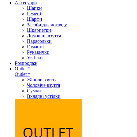
Аксеcуари
Шапки
Ремені
Шарфи
Засоби для догляду
Шкарпетки
Домашнє взуття
Парасольки
Гаманці
Рукавички
Устілки
Розпродаж
Outlet *
Outlet *
Жіноче взуття
Чоловіче взуття
Сумки
Вкладні устілки