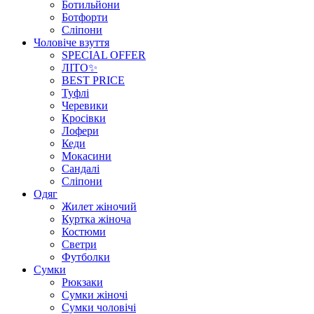
Ботильйони
Ботфорти
Сліпони
Чоловіче взуття
SPECIAL OFFER
ЛІТО✨
BEST PRICE
Туфлі
Черевики
Кросівки
Лофери
Кеди
Мокасини
Сандалі
Сліпони
Одяг
Жилет жіночий
Куртка жіноча
Костюми
Светри
Футболки
Сумки
Рюкзаки
Сумки жіночі
Сумки чоловічі