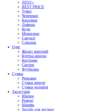
ЛІТО✨
BEST PRICE
Туфлі
Черевики
Кросівки
Лофери
Кеди
Мокасини
Сандалі
Сліпони
Одяг
Жилет жіночий
Куртка жіноча
Костюми
Светри
Футболки
Сумки
Рюкзаки
Сумки жіночі
Сумки чоловічі
Аксеcуари
Шапки
Ремені
Шарфи
Засоби для догляду