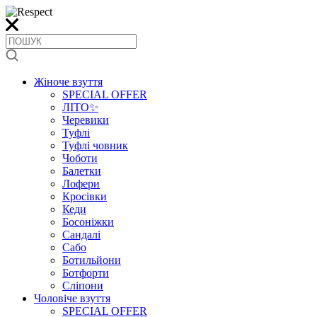
Жіноче взуття
SPECIAL OFFER
ЛІТО✨
Черевики
Туфлі
Туфлі човник
Чоботи
Балетки
Лофери
Кросівки
Кеди
Босоніжки
Сандалі
Сабо
Ботильйони
Ботфорти
Сліпони
Чоловіче взуття
SPECIAL OFFER