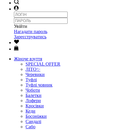
Увійти
Нагадати пароль
Зареєструватись
Жіноче взуття
SPECIAL OFFER
ЛІТО✨
Черевики
Туфлі
Туфлі човник
Чоботи
Балетки
Лофери
Кросівки
Кеди
Босоніжки
Сандалі
Сабо