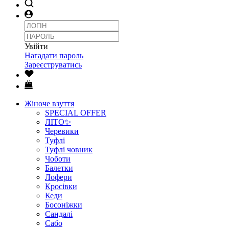
Увійти
Нагадати пароль
Зареєструватись
Жіноче взуття
SPECIAL OFFER
ЛІТО✨
Черевики
Туфлі
Туфлі човник
Чоботи
Балетки
Лофери
Кросівки
Кеди
Босоніжки
Сандалі
Сабо