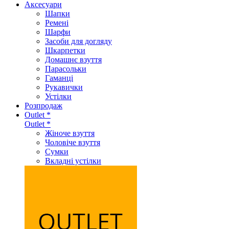
Аксеcуари
Шапки
Ремені
Шарфи
Засоби для догляду
Шкарпетки
Домашнє взуття
Парасольки
Гаманці
Рукавички
Устілки
Розпродаж
Outlet *
Outlet *
Жіноче взуття
Чоловіче взуття
Сумки
Вкладні устілки