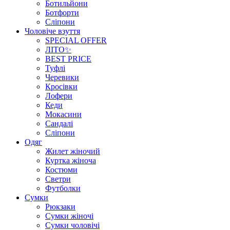
Ботильйони
Ботфорти
Сліпони
Чоловіче взуття
SPECIAL OFFER
ЛІТО✨
BEST PRICE
Туфлі
Черевики
Кросівки
Лофери
Кеди
Мокасини
Сандалі
Сліпони
Одяг
Жилет жіночий
Куртка жіноча
Костюми
Светри
Футболки
Сумки
Рюкзаки
Сумки жіночі
Сумки чоловічі