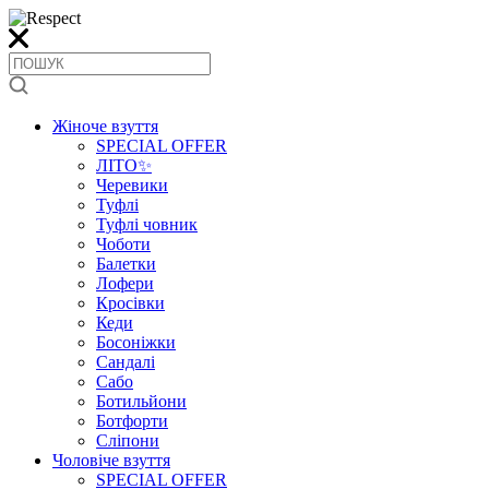
Жіноче взуття
SPECIAL OFFER
ЛІТО✨
Черевики
Туфлі
Туфлі човник
Чоботи
Балетки
Лофери
Кросівки
Кеди
Босоніжки
Сандалі
Сабо
Ботильйони
Ботфорти
Сліпони
Чоловіче взуття
SPECIAL OFFER