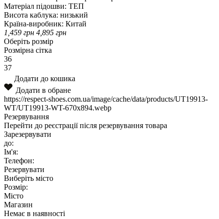
Матеріал підошви:
ТЕП
Висота каблука:
низький
Країна-виробник:
Китай
1,459
грн
4,895
грн
Оберіть розмір
Розмірна сітка
36
37
Додати до кошика
Додати в обране
https://respect-shoes.com.ua/image/cache/data/products/UT19913-
WT/UT19913-WT-670x894.webp
Резервування
Перейти до реєстрації після резервування товара
Зарезервувати
до:
Ім'я:
Телефон:
Резервувати
Виберіть місто
Розмір:
Місто
Магазин
Немає в наявності