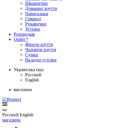
Шкарпетки
Домашнє взуття
Парасольки
Гаманці
Рукавички
Устілки
Розпродаж
Outlet *
Жіноче взуття
Чоловіче взуття
Сумки
Вкладні устілки
Українська (ua)
Русский
English
магазини
ua
Русский
English
магазини