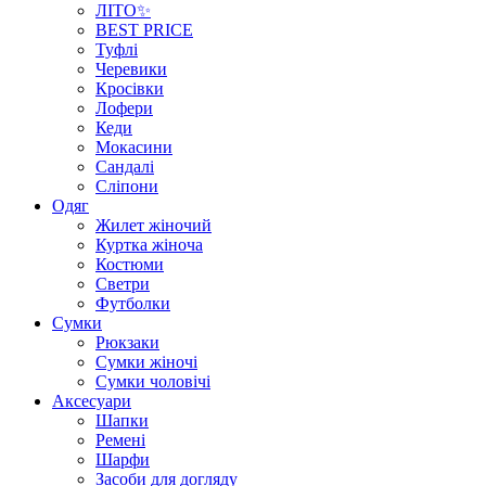
ЛІТО✨
BEST PRICE
Туфлі
Черевики
Кросівки
Лофери
Кеди
Мокасини
Сандалі
Сліпони
Одяг
Жилет жіночий
Куртка жіноча
Костюми
Светри
Футболки
Сумки
Рюкзаки
Сумки жіночі
Сумки чоловічі
Аксеcуари
Шапки
Ремені
Шарфи
Засоби для догляду