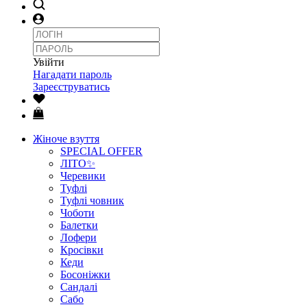
Увійти
Нагадати пароль
Зареєструватись
Жіноче взуття
SPECIAL OFFER
ЛІТО✨
Черевики
Туфлі
Туфлі човник
Чоботи
Балетки
Лофери
Кросівки
Кеди
Босоніжки
Сандалі
Сабо