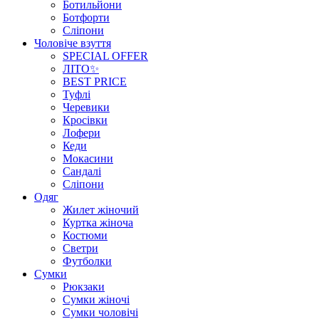
Ботильйони
Ботфорти
Сліпони
Чоловіче взуття
SPECIAL OFFER
ЛІТО✨
BEST PRICE
Туфлі
Черевики
Кросівки
Лофери
Кеди
Мокасини
Сандалі
Сліпони
Одяг
Жилет жіночий
Куртка жіноча
Костюми
Светри
Футболки
Сумки
Рюкзаки
Сумки жіночі
Сумки чоловічі