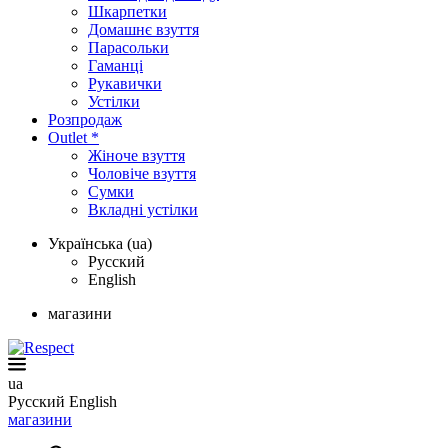
Шкарпетки
Домашнє взуття
Парасольки
Гаманці
Рукавички
Устілки
Розпродаж
Outlet *
Жіноче взуття
Чоловіче взуття
Сумки
Вкладні устілки
Українська (ua)
Русский
English
магазини
ua
Русский
English
магазини