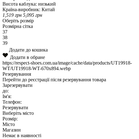
Висота каблука:
низький
Країна-виробник:
Китай
1,519
грн
5,095
грн
Оберіть розмір
Розмірна сітка
37
38
39
Додати до кошика
Додати в обране
https://respect-shoes.com.ua/image/cache/data/products/UT19918-
WT/UT19918-WT-670x894.webp
Резервування
Перейти до реєстрації після резервування товара
Зарезервувати
до:
Ім'я:
Телефон:
Резервувати
Виберіть місто
Розмір:
Місто
Магазин
Немає в наявності