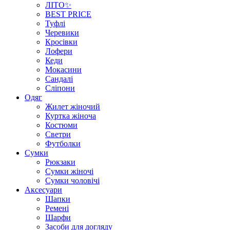
ЛІТО✨
BEST PRICE
Туфлі
Черевики
Кросівки
Лофери
Кеди
Мокасини
Сандалі
Сліпони
Одяг
Жилет жіночий
Куртка жіноча
Костюми
Светри
Футболки
Сумки
Рюкзаки
Сумки жіночі
Сумки чоловічі
Аксеcуари
Шапки
Ремені
Шарфи
Засоби для догляду