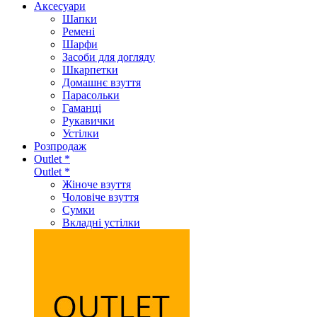
Аксеcуари
Шапки
Ремені
Шарфи
Засоби для догляду
Шкарпетки
Домашнє взуття
Парасольки
Гаманці
Рукавички
Устілки
Розпродаж
Outlet *
Outlet *
Жіноче взуття
Чоловіче взуття
Сумки
Вкладні устілки