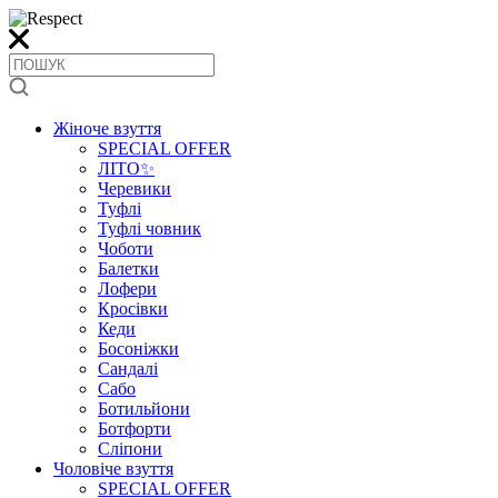
Жіноче взуття
SPECIAL OFFER
ЛІТО✨
Черевики
Туфлі
Туфлі човник
Чоботи
Балетки
Лофери
Кросівки
Кеди
Босоніжки
Сандалі
Сабо
Ботильйони
Ботфорти
Сліпони
Чоловіче взуття
SPECIAL OFFER