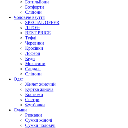
Ботильйони
Ботфорти
Сліпони
Чоловіче взуття
SPECIAL OFFER
ЛІТО✨
BEST PRICE
Туфлі
Черевики
Кросівки
Лофери
Кеди
Мокасини
Сандалі
Сліпони
Одяг
Жилет жіночий
Куртка жіноча
Костюми
Светри
Футболки
Сумки
Рюкзаки
Сумки жіночі
Сумки чоловічі