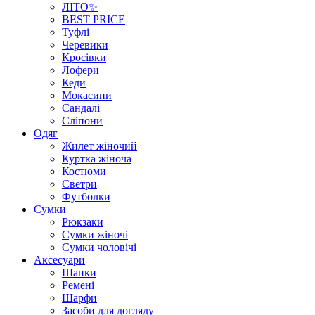
ЛІТО✨
BEST PRICE
Туфлі
Черевики
Кросівки
Лофери
Кеди
Мокасини
Сандалі
Сліпони
Одяг
Жилет жіночий
Куртка жіноча
Костюми
Светри
Футболки
Сумки
Рюкзаки
Сумки жіночі
Сумки чоловічі
Аксеcуари
Шапки
Ремені
Шарфи
Засоби для догляду