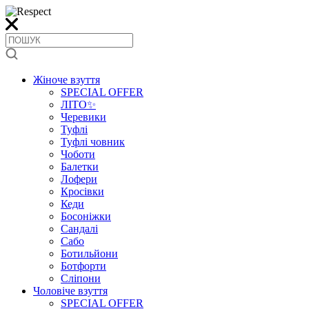
Жіноче взуття
SPECIAL OFFER
ЛІТО✨
Черевики
Туфлі
Туфлі човник
Чоботи
Балетки
Лофери
Кросівки
Кеди
Босоніжки
Сандалі
Сабо
Ботильйони
Ботфорти
Сліпони
Чоловіче взуття
SPECIAL OFFER