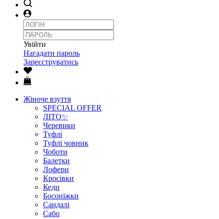
Увійти
Нагадати пароль
Зареєструватись
Жіноче взуття
SPECIAL OFFER
ЛІТО✨
Черевики
Туфлі
Туфлі човник
Чоботи
Балетки
Лофери
Кросівки
Кеди
Босоніжки
Сандалі
Сабо