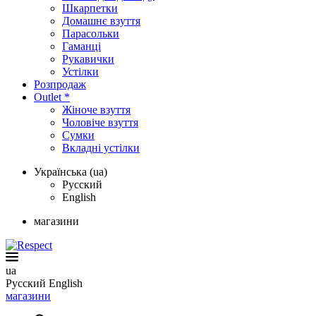
Шкарпетки
Домашнє взуття
Парасольки
Гаманці
Рукавички
Устілки
Розпродаж
Outlet *
Жіноче взуття
Чоловіче взуття
Сумки
Вкладні устілки
Українська (ua)
Русский
English
магазини
ua
Русский
English
магазини