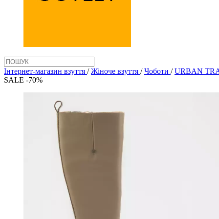
Інтернет-магазин взуття
/
Жіноче взуття
/
Чоботи
/
URBAN TRA
SALE -70%