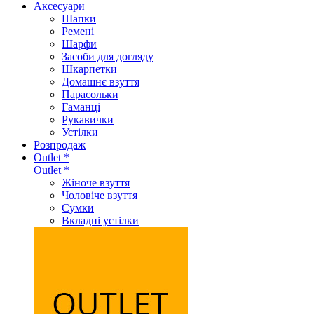
Аксеcуари
Шапки
Ремені
Шарфи
Засоби для догляду
Шкарпетки
Домашнє взуття
Парасольки
Гаманці
Рукавички
Устілки
Розпродаж
Outlet *
Outlet *
Жіноче взуття
Чоловіче взуття
Сумки
Вкладні устілки