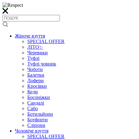
Жіноче взуття
SPECIAL OFFER
ЛІТО✨
Черевики
Туфлі
Туфлі човник
Чоботи
Балетки
Лофери
Кросівки
Кеди
Босоніжки
Сандалі
Сабо
Ботильйони
Ботфорти
Сліпони
Чоловіче взуття
SPECIAL OFFER