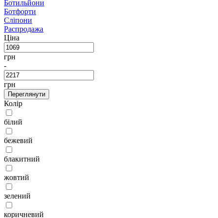
Ботильйони
Ботфорти
Сліпони
Распродажа
Ціна
грн
-
грн
Переглянути
Колір
білий
бежевий
блакитний
жовтий
зелений
коричневий