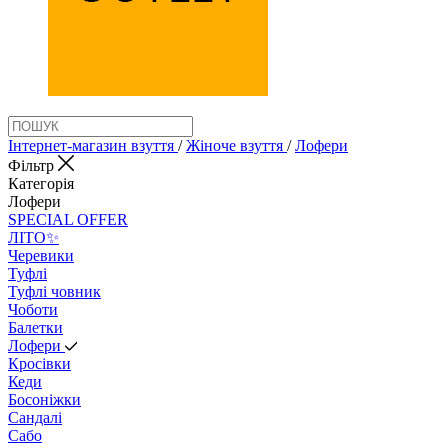
Інтернет-магазин взуття
/
Жіноче взуття
/
Лофери
Фільтр
Категорія
Лофери
SPECIAL OFFER
ЛІТО✨
Черевики
Туфлі
Туфлі човник
Чоботи
Балетки
Лофери
Кросівки
Кеди
Босоніжки
Сандалі
Сабо