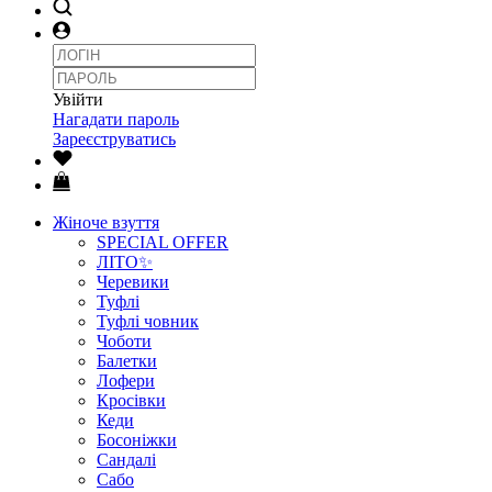
Увійти
Нагадати пароль
Зареєструватись
Жіноче взуття
SPECIAL OFFER
ЛІТО✨
Черевики
Туфлі
Туфлі човник
Чоботи
Балетки
Лофери
Кросівки
Кеди
Босоніжки
Сандалі
Сабо