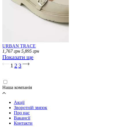
URBAN TRACE
1,767
грн
5,895
грн
Показати ще
Завантаження...
1
2
3
Наша компанія
Акції
Зворотній звязок
Про нас
Вакансії
Контакти