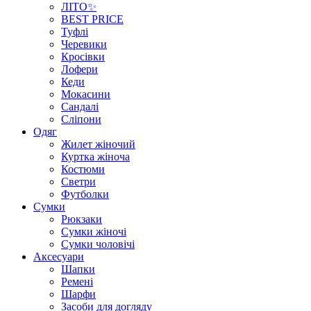
ЛІТО✨
BEST PRICE
Туфлі
Черевики
Кросівки
Лофери
Кеди
Мокасини
Сандалі
Сліпони
Одяг
Жилет жіночий
Куртка жіноча
Костюми
Светри
Футболки
Сумки
Рюкзаки
Сумки жіночі
Сумки чоловічі
Аксеcуари
Шапки
Ремені
Шарфи
Засоби для догляду