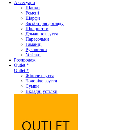
Аксеcуари
Шапки
Ремені
Шарфи
Засоби для догляду
Шкарпетки
Домашнє взуття
Парасольки
Гаманці
Рукавички
Устілки
Розпродаж
Outlet *
Outlet *
Жіноче взуття
Чоловіче взуття
Сумки
Вкладні устілки