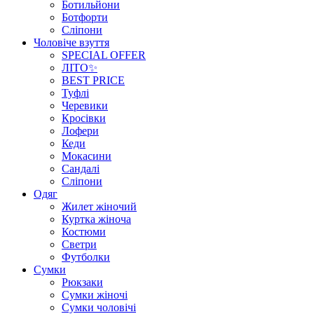
Ботильйони
Ботфорти
Сліпони
Чоловіче взуття
SPECIAL OFFER
ЛІТО✨
BEST PRICE
Туфлі
Черевики
Кросівки
Лофери
Кеди
Мокасини
Сандалі
Сліпони
Одяг
Жилет жіночий
Куртка жіноча
Костюми
Светри
Футболки
Сумки
Рюкзаки
Сумки жіночі
Сумки чоловічі