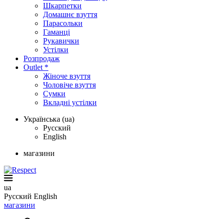
Шкарпетки
Домашнє взуття
Парасольки
Гаманці
Рукавички
Устілки
Розпродаж
Outlet *
Жіноче взуття
Чоловіче взуття
Сумки
Вкладні устілки
Українська (ua)
Русский
English
магазини
ua
Русский
English
магазини