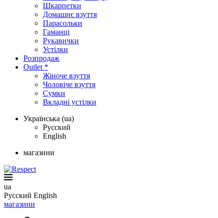
Шкарпетки
Домашнє взуття
Парасольки
Гаманці
Рукавички
Устілки
Розпродаж
Outlet *
Жіноче взуття
Чоловіче взуття
Сумки
Вкладні устілки
Українська (ua)
Русский
English
магазини
ua
Русский
English
магазини