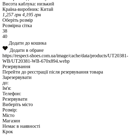
Висота каблука:
низький
Країна-виробник:
Китай
1,257
грн
4,195
грн
Оберіть розмір
Розмірна сітка
38
40
Додати до кошика
Додати в обране
https://respect-shoes.com.ua/image/cache/data/products/UT20381-
WB/UT20381-WB-670x894.webp
Резервування
Перейти до реєстрації після резервування товара
Зарезервувати
до:
Ім'я:
Телефон:
Резервувати
Виберіть місто
Розмір:
Місто
Магазин
Немає в наявності
Крок