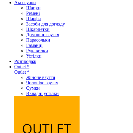
Аксеcуари
Шапки
Ремені
Шарфи
Засоби для догляду
Шкарпетки
Домашнє взуття
Парасольки
Гаманці
Рукавички
Устілки
Розпродаж
Outlet *
Outlet *
Жіноче взуття
Чоловіче взуття
Сумки
Вкладні устілки