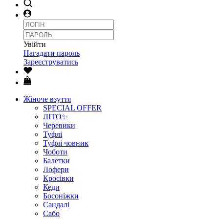
Увійти
Нагадати пароль
Зареєструватись
Жіноче взуття
SPECIAL OFFER
ЛІТО✨
Черевики
Туфлі
Туфлі човник
Чоботи
Балетки
Лофери
Кросівки
Кеди
Босоніжки
Сандалі
Сабо