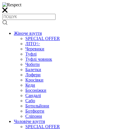
Жіноче взуття
SPECIAL OFFER
ЛІТО✨
Черевики
Туфлі
Туфлі човник
Чоботи
Балетки
Лофери
Кросівки
Кеди
Босоніжки
Сандалі
Сабо
Ботильйони
Ботфорти
Сліпони
Чоловіче взуття
SPECIAL OFFER