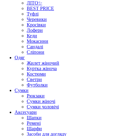
ЛІТО✨
BEST PRICE
Туфлі
Черевики
Кросівки
Лофери
Кеди
Мокасини
Сандалі
Сліпони
Одяг
Жилет жіночий
Куртка жіноча
Костюми
Светри
Футболки
Сумки
Рюкзаки
Сумки жіночі
Сумки чоловічі
Аксеcуари
Шапки
Ремені
Шарфи
Засоби для догляду