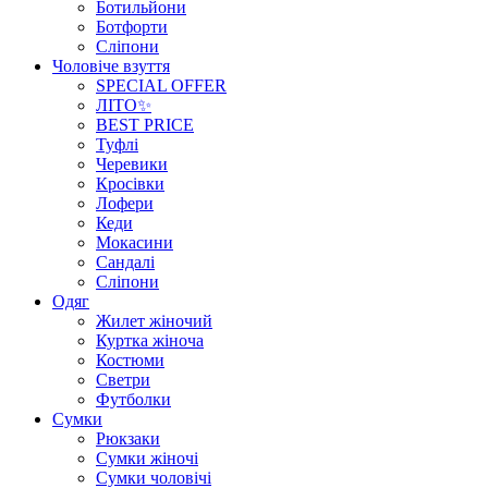
Ботильйони
Ботфорти
Сліпони
Чоловіче взуття
SPECIAL OFFER
ЛІТО✨
BEST PRICE
Туфлі
Черевики
Кросівки
Лофери
Кеди
Мокасини
Сандалі
Сліпони
Одяг
Жилет жіночий
Куртка жіноча
Костюми
Светри
Футболки
Сумки
Рюкзаки
Сумки жіночі
Сумки чоловічі