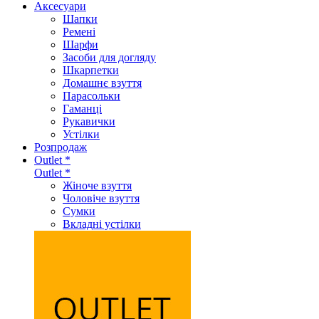
Аксеcуари
Шапки
Ремені
Шарфи
Засоби для догляду
Шкарпетки
Домашнє взуття
Парасольки
Гаманці
Рукавички
Устілки
Розпродаж
Outlet *
Outlet *
Жіноче взуття
Чоловіче взуття
Сумки
Вкладні устілки