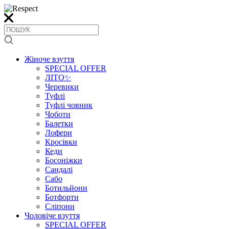
Жіноче взуття
SPECIAL OFFER
ЛІТО✨
Черевики
Туфлі
Туфлі човник
Чоботи
Балетки
Лофери
Кросівки
Кеди
Босоніжки
Сандалі
Сабо
Ботильйони
Ботфорти
Сліпони
Чоловіче взуття
SPECIAL OFFER