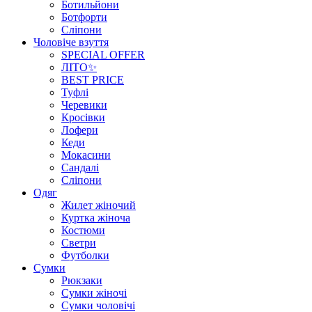
Ботильйони
Ботфорти
Сліпони
Чоловіче взуття
SPECIAL OFFER
ЛІТО✨
BEST PRICE
Туфлі
Черевики
Кросівки
Лофери
Кеди
Мокасини
Сандалі
Сліпони
Одяг
Жилет жіночий
Куртка жіноча
Костюми
Светри
Футболки
Сумки
Рюкзаки
Сумки жіночі
Сумки чоловічі