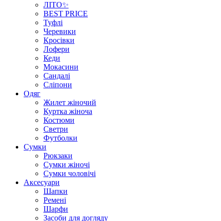
ЛІТО✨
BEST PRICE
Туфлі
Черевики
Кросівки
Лофери
Кеди
Мокасини
Сандалі
Сліпони
Одяг
Жилет жіночий
Куртка жіноча
Костюми
Светри
Футболки
Сумки
Рюкзаки
Сумки жіночі
Сумки чоловічі
Аксеcуари
Шапки
Ремені
Шарфи
Засоби для догляду