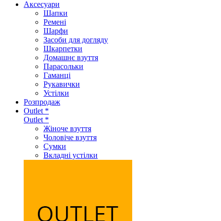
Аксеcуари
Шапки
Ремені
Шарфи
Засоби для догляду
Шкарпетки
Домашнє взуття
Парасольки
Гаманці
Рукавички
Устілки
Розпродаж
Outlet *
Outlet *
Жіноче взуття
Чоловіче взуття
Сумки
Вкладні устілки