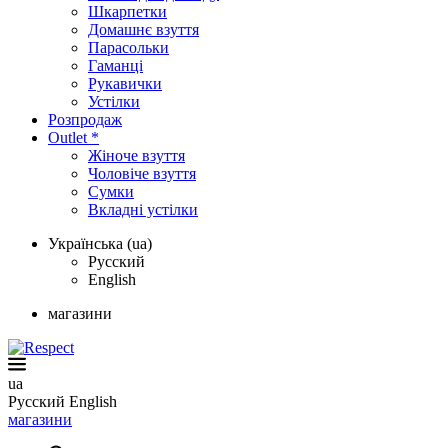
Шкарпетки
Домашнє взуття
Парасольки
Гаманці
Рукавички
Устілки
Розпродаж
Outlet *
Жіноче взуття
Чоловіче взуття
Сумки
Вкладні устілки
Українська (ua)
Русский
English
магазини
ua
Русский
English
магазини